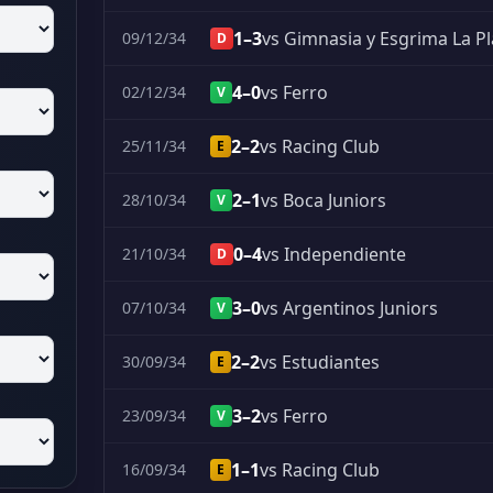
1–3
vs Gimnasia y Esgrima La Pl
09/12/34
D
4–0
vs Ferro
02/12/34
V
2–2
vs Racing Club
25/11/34
E
2–1
vs Boca Juniors
28/10/34
V
0–4
vs Independiente
21/10/34
D
3–0
vs Argentinos Juniors
07/10/34
V
2–2
vs Estudiantes
30/09/34
E
3–2
vs Ferro
23/09/34
V
1–1
vs Racing Club
16/09/34
E