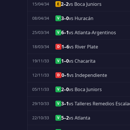
2–2
vs Boca Juniors
15/04/34
E
3–0
vs Huracán
08/04/34
V
6–1
vs Atlanta-Argentinos
25/03/34
V
1–6
vs River Plate
18/03/34
D
1–0
vs Chacarita
19/11/33
V
0–1
vs Independiente
12/11/33
D
2–0
vs Boca Juniors
05/11/33
V
3–1
vs Talleres Remedios Escal
29/10/33
V
5–2
vs Atlanta
22/10/33
V