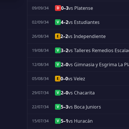
0–3
vs Platense
09/09/34
D
4–2
vs Estudiantes
02/09/34
V
2–2
vs Independiente
26/08/34
E
3–2
vs Talleres Remedios Escal
19/08/34
V
2–0
vs Gimnasia y Esgrima La Pl
12/08/34
V
0–0
vs Velez
05/08/34
E
2–0
vs Chacarita
29/07/34
V
5–3
vs Boca Juniors
22/07/34
V
5–1
vs Huracán
15/07/34
V