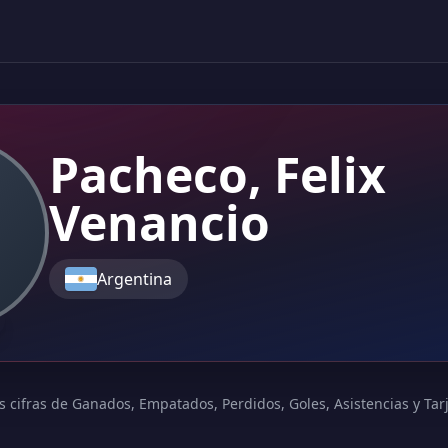
Pacheco, Felix
Venancio
Argentina
s cifras de Ganados, Empatados, Perdidos, Goles, Asistencias y Tarje