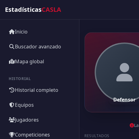
Estadísticas
CASLA
Inicio
Buscador avanzado
Mapa global
HISTORIAL
Historial completo
Defensor
Equipos
Jugadores
La
Competiciones
RESULTADOS