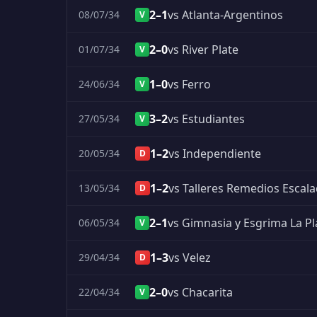
2–1
vs Atlanta-Argentinos
08/07/34
V
2–0
vs River Plate
01/07/34
V
1–0
vs Ferro
24/06/34
V
3–2
vs Estudiantes
27/05/34
V
1–2
vs Independiente
20/05/34
D
1–2
vs Talleres Remedios Escal
13/05/34
D
2–1
vs Gimnasia y Esgrima La Pl
06/05/34
V
1–3
vs Velez
29/04/34
D
2–0
vs Chacarita
22/04/34
V