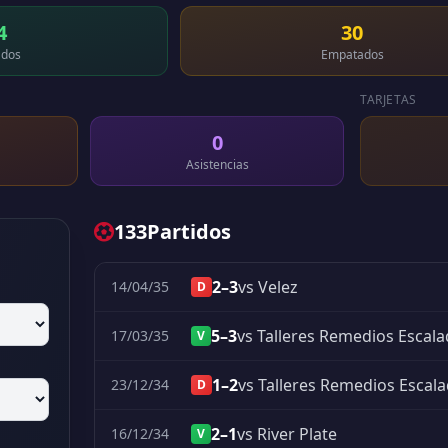
4
30
dos
Empatados
TARJETAS
0
Asistencias
133
Partidos
2–3
vs Velez
14/04/35
D
5–3
vs Talleres Remedios Escal
17/03/35
V
1–2
vs Talleres Remedios Escal
23/12/34
D
2–1
vs River Plate
16/12/34
V