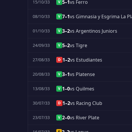
5–1
vs Ferro
15/10/33
V
7–1
vs Gimnasia y Esgrima La Pl
08/10/33
V
3–2
vs Argentinos Juniors
01/10/33
V
5–2
vs Tigre
24/09/33
V
1–2
vs Estudiantes
27/08/33
D
3–1
vs Platense
20/08/33
V
1–0
vs Quilmes
13/08/33
V
1–2
vs Racing Club
30/07/33
D
2–0
vs River Plate
23/07/33
V
16/07/33
E