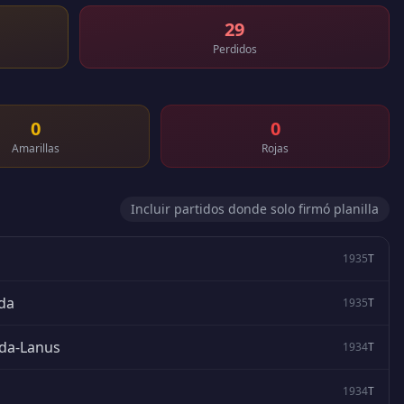
29
Perdidos
0
0
Amarillas
Rojas
Incluir partidos donde solo firmó planilla
1935
T
ada
1935
T
ada-Lanus
1934
T
1934
T