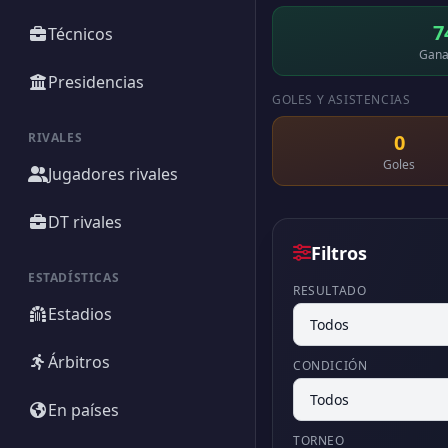
7
Técnicos
Gana
Presidencias
GOLES Y ASISTENCIAS
RIVALES
0
Goles
Jugadores rivales
DT rivales
Filtros
ESTADÍSTICAS
RESULTADO
Estadios
Árbitros
CONDICIÓN
En países
TORNEO