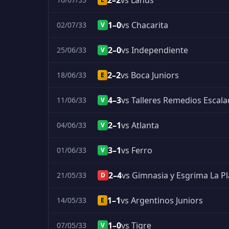
2–2
vs Lanus
1–0
vs Chacarita
02/07/33
V
2–0
vs Independiente
25/06/33
V
2–2
vs Boca Juniors
18/06/33
E
4–3
vs Talleres Remedios Escal
11/06/33
V
2–1
vs Atlanta
04/06/33
V
3–1
vs Ferro
01/06/33
V
2–4
vs Gimnasia y Esgrima La Pl
21/05/33
D
1–1
vs Argentinos Juniors
14/05/33
E
1–0
vs Tigre
07/05/33
V