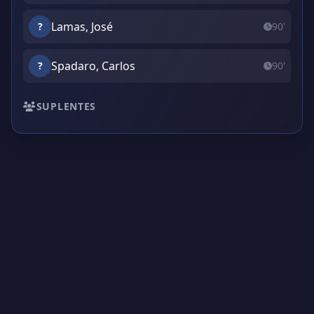
Lamas, José
?
90'
Spadaro, Carlos
?
90'
SUPLENTES