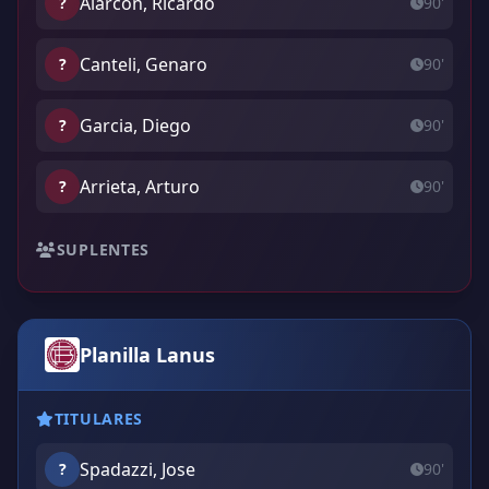
Alarcon, Ricardo
?
90'
Canteli, Genaro
?
90'
Garcia, Diego
?
90'
Arrieta, Arturo
?
90'
SUPLENTES
Planilla Lanus
TITULARES
Spadazzi, Jose
?
90'