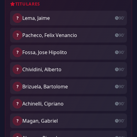
TITULARES
Lema, Jaime
?
90'
Pacheco, Felix Venancio
?
90'
Fossa, Jose Hipolito
?
90'
Chividini, Alberto
?
90'
Brizuela, Bartolome
?
90'
Achinelli, Cipriano
?
90'
Magan, Gabriel
?
90'