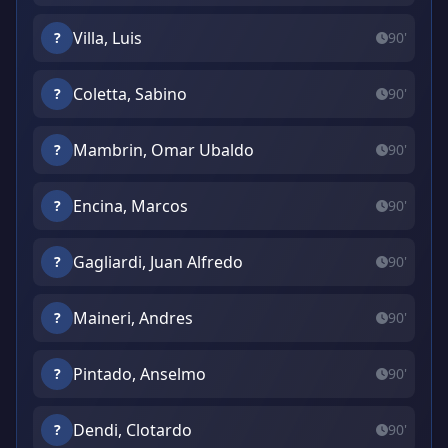
Villa, Luis
?
90'
Coletta, Sabino
?
90'
Mambrin, Omar Ubaldo
?
90'
Encina, Marcos
?
90'
Gagliardi, Juan Alfredo
?
90'
Maineri, Andres
?
90'
Pintado, Anselmo
?
90'
Dendi, Clotardo
?
90'