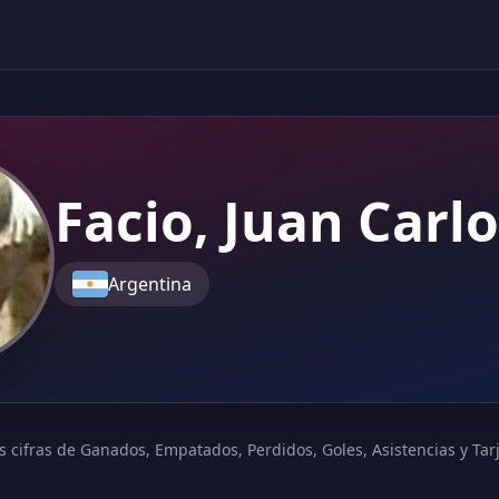
Facio, Juan Carl
Argentina
s cifras de Ganados, Empatados, Perdidos, Goles, Asistencias y Tarje