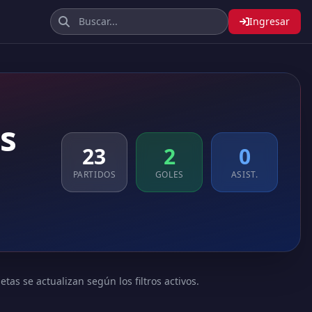
Ingresar
os
23
2
0
PARTIDOS
GOLES
ASIST.
tas se actualizan según los filtros activos.