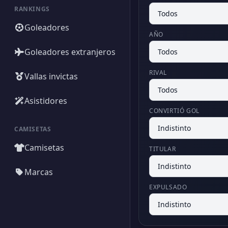
RANKINGS
Goleadores
AÑO
Goleadores extranjeros
RIVAL
Vallas invictas
Asistidores
CONVIRTIÓ GOL
CAMISETAS
Camisetas
TITULAR
Marcas
EXPULSADO