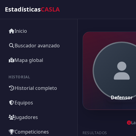
Estadísticas
CASLA
Inicio
Buscador avanzado
Mapa global
HISTORIAL
Historial completo
Defensor
Equipos
Jugadores
La
Competiciones
RESULTADOS