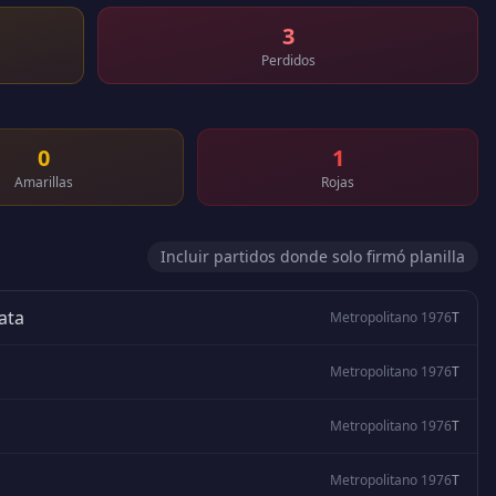
3
Perdidos
0
1
Amarillas
Rojas
Incluir partidos donde solo firmó planilla
ata
Metropolitano 1976
T
Metropolitano 1976
T
Metropolitano 1976
T
Metropolitano 1976
T