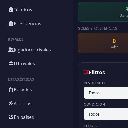
Técnicos
Gana
Presidencias
GOLES Y ASISTENCIAS
RIVALES
0
Goles
Jugadores rivales
DT rivales
Filtros
ESTADÍSTICAS
RESULTADO
Estadios
Árbitros
CONDICIÓN
En países
TORNEO