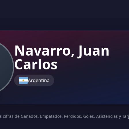
Navarro, Juan
Carlos
Argentina
s cifras de Ganados, Empatados, Perdidos, Goles, Asistencias y Tarje