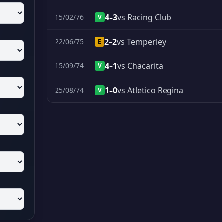
4–3
vs Racing Club
15/02/76
V
2–2
vs Temperley
22/06/75
E
4–1
vs Chacarita
15/09/74
V
1–0
vs Atletico Regina
25/08/74
V