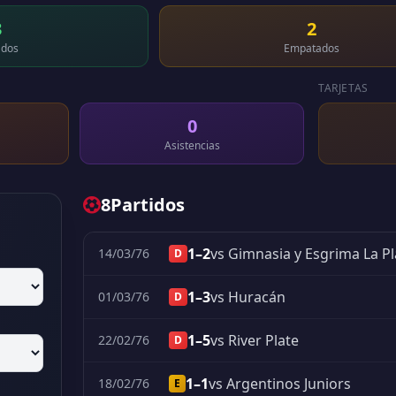
3
2
dos
Empatados
TARJETAS
0
Asistencias
8
Partidos
1–2
vs Gimnasia y Esgrima La Pl
14/03/76
D
1–3
vs Huracán
01/03/76
D
1–5
vs River Plate
22/02/76
D
1–1
vs Argentinos Juniors
18/02/76
E