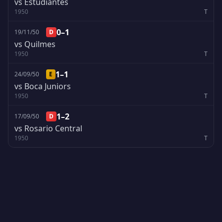
vs Estudiantes
1950
T
0–1
19/11/50
D
vs Quilmes
1950
T
1–1
24/09/50
E
vs Boca Juniors
1950
T
1–2
17/09/50
D
vs Rosario Central
1950
T