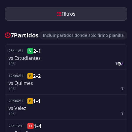
Filtros
7
Partidos
Incluir partidos donde solo firmó planilla
2–1
25/11/51
V
vs Estudiantes
1951
T
A
2–2
12/08/51
E
vs Quilmes
1951
T
1–1
20/06/51
E
vs Velez
1951
T
1–4
26/11/50
D