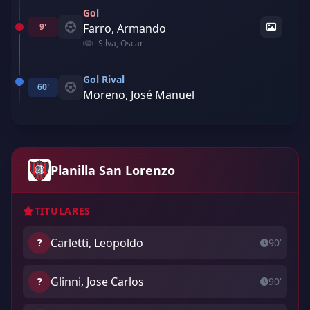
Gol
9'
Farro, Armando
Silva, Oscar
Gol Rival
60'
Moreno, José Manuel
Planilla San Lorenzo
TITULARES
Carletti, Leopoldo
?
90'
Glinni, Jose Carlos
?
90'