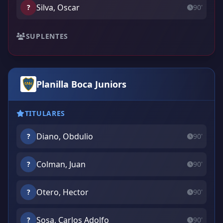
Silva, Oscar
?
90'
SUPLENTES
Planilla Boca Juniors
TITULARES
Diano, Obdulio
?
90'
Colman, Juan
?
90'
Otero, Hector
?
90'
Sosa, Carlos Adolfo
?
90'