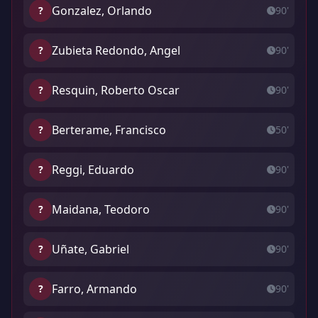
Gonzalez, Orlando
?
90'
Zubieta Redondo, Angel
?
90'
Resquin, Roberto Oscar
?
90'
Berterame, Francisco
?
50'
Reggi, Eduardo
?
90'
Maidana, Teodoro
?
90'
Uñate, Gabriel
?
90'
Farro, Armando
?
90'