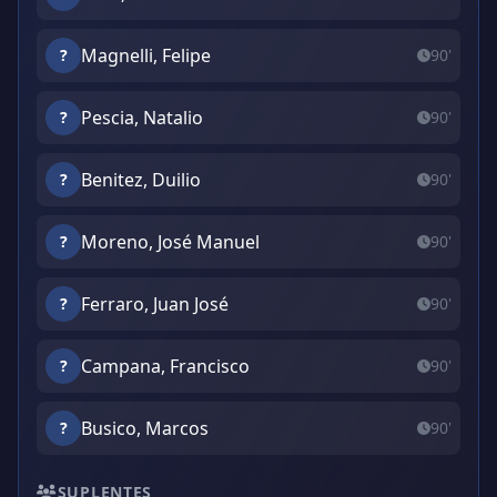
Magnelli, Felipe
?
90'
Pescia, Natalio
?
90'
Benitez, Duilio
?
90'
Moreno, José Manuel
?
90'
Ferraro, Juan José
?
90'
Campana, Francisco
?
90'
Busico, Marcos
?
90'
SUPLENTES