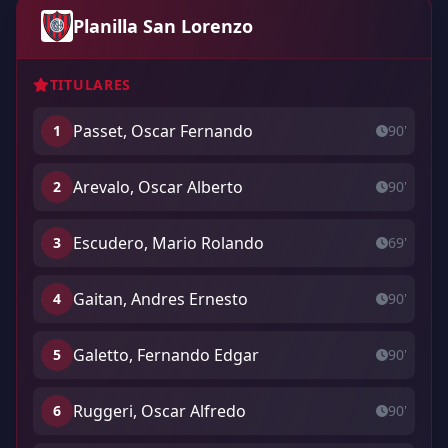
Planilla San Lorenzo
TITULARES
Passet, Oscar Fernando
1
90'
Arevalo, Oscar Alberto
2
90'
Escudero, Mario Rolando
3
69'
Gaitan, Andres Ernesto
4
90'
Galetto, Fernando Edgar
5
90'
Ruggeri, Oscar Alfredo
6
90'