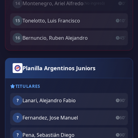
Montenegro, Ariel Alfredo
14
0'
(No ingresó)
Tonelotto, Luis Francisco
15
10'
Bernuncio, Ruben Alejandro
16
45'
Planilla Argentinos Juniors
TITULARES
Lanari, Alejandro Fabio
?
90'
Fernandez, Jose Manuel
?
60'
Pena, Sebastián Diego
?
90'