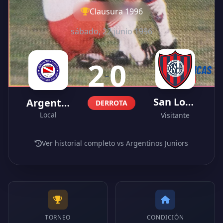
Clausura 1996
sábado, 22 junio 1996
2
0
-
San Lorenzo
Argentinos Juniors
DERROTA
Local
Visitante
Ver historial completo vs Argentinos Juniors
TORNEO
CONDICIÓN