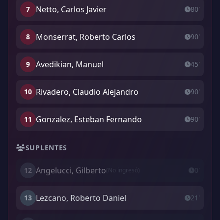
Netto, Carlos Javier
7
80'
Monserrat, Roberto Carlos
8
90'
Avedikian, Manuel
9
45'
Rivadero, Claudio Alejandro
10
90'
Gonzalez, Esteban Fernando
11
90'
SUPLENTES
Angelucci, Gilberto
12
0'
(No ingresó)
Lezcano, Roberto Daniel
13
21'