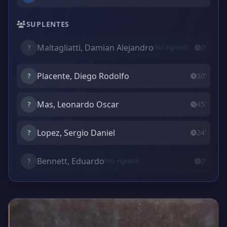
SUPLENTES
Maltagliatti, Damian Alejandro
?
0'
(No ingresó)
Placente, Diego Rodolfo
?
30'
Mas, Leonardo Oscar
?
45'
Lopez, Sergio Daniel
?
24'
Bennett, Eduardo
?
0'
(No ingresó)