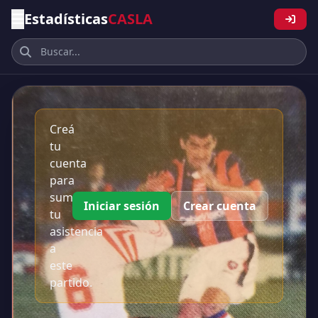
Estadísticas
CASLA
Creá
tu
cuenta
para
sumar
Iniciar sesión
Crear cuenta
tu
asistencia
a
este
partido.