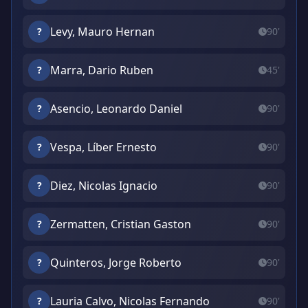
Levy, Mauro Hernan
?
90'
Marra, Dario Ruben
?
45'
Asencio, Leonardo Daniel
?
90'
Vespa, Líber Ernesto
?
90'
Diez, Nicolas Ignacio
?
90'
Zermatten, Cristian Gaston
?
90'
Quinteros, Jorge Roberto
?
90'
Lauria Calvo, Nicolas Fernando
?
90'