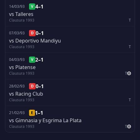
4–1
14/03/93
V
vs Talleres
Clausura 1993
T
0–1
07/03/93
D
vs Deportivo Mandiyu
Clausura 1993
T
2–1
04/03/93
V
vs Platense
Clausura 1993
T
0–1
28/02/93
D
vs Racing Club
Clausura 1993
T
1–1
21/02/93
E
vs Gimnasia y Esgrima La Plata
Clausura 1993
T