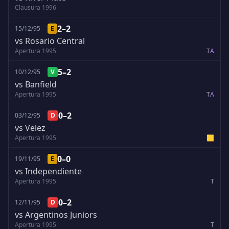
Clausura 1996
2–2
15/12/95
E
vs Rosario Central
Apertura 1995
T
A
5–2
10/12/95
V
vs Banfield
Apertura 1995
T
A
0–2
03/12/95
D
vs Velez
Apertura 1995
🟨
0–0
19/11/95
E
vs Independiente
Apertura 1995
T
0–2
12/11/95
D
vs Argentinos Juniors
Apertura 1995
T