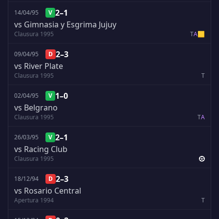
2–1
14/04/95
V
vs Gimnasia y Esgrima Jujuy
Clausura 1995
T
A
🟨
2–3
09/04/95
D
vs River Plate
Clausura 1995
T
1–0
02/04/95
V
vs Belgrano
Clausura 1995
T
A
2–1
26/03/95
V
vs Racing Club
Clausura 1995
2–3
18/12/94
D
vs Rosario Central
Apertura 1994
T