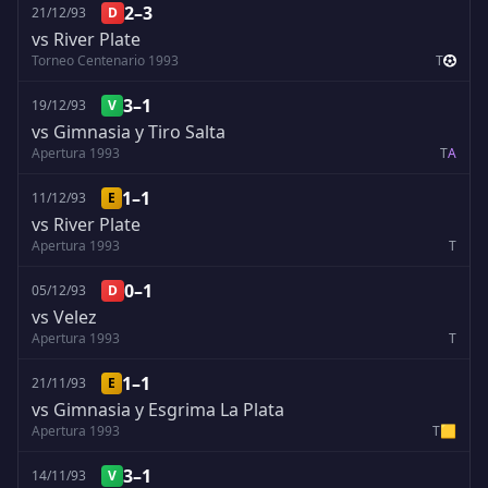
2–3
21/12/93
D
vs River Plate
Torneo Centenario 1993
T
3–1
19/12/93
V
vs Gimnasia y Tiro Salta
Apertura 1993
T
A
1–1
11/12/93
E
vs River Plate
Apertura 1993
T
0–1
05/12/93
D
vs Velez
Apertura 1993
T
1–1
21/11/93
E
vs Gimnasia y Esgrima La Plata
Apertura 1993
T
🟨
3–1
14/11/93
V