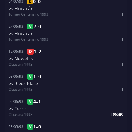
0–0
04/07/93
E
vs Huracán
Torneo Centenario 1993
T
2–0
27/06/93
V
vs Huracán
Torneo Centenario 1993
T
1–2
12/06/93
D
vs Newell's
Clausura 1993
T
1–0
08/06/93
V
vs River Plate
Clausura 1993
T
4–1
05/06/93
V
vs Ferro
Clausura 1993
T
1–0
23/05/93
V