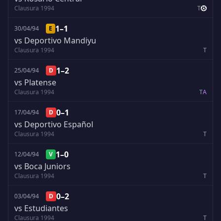
Clausura 1994
T
1–1
30/04/94
E
vs Deportivo Mandiyu
Clausura 1994
T
1–2
25/04/94
D
vs Platense
Clausura 1994
T
A
0–1
17/04/94
D
vs Deportivo Español
Clausura 1994
T
1–0
12/04/94
V
vs Boca Juniors
Clausura 1994
T
0–2
03/04/94
D
vs Estudiantes
Clausura 1994
T