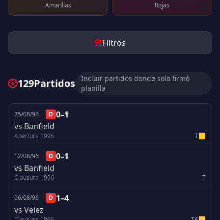
Amarillas
Rojas
Filtros
Incluir partidos donde solo firmó
129
Partidos
planilla
0–1
25/08/96
D
vs Banfield
Apertura 1996
T
🟨
0–1
12/08/96
D
vs Banfield
Clausura 1996
T
1–4
06/08/96
D
vs Velez
Clausura 1996
T
A
🟨