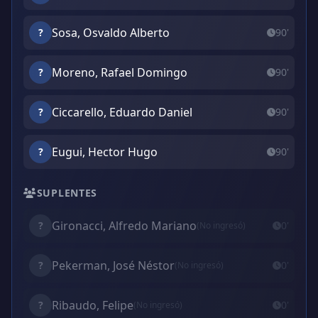
Sosa, Osvaldo Alberto
?
90'
Moreno, Rafael Domingo
?
90'
Ciccarello, Eduardo Daniel
?
90'
Eugui, Hector Hugo
?
90'
SUPLENTES
Gironacci, Alfredo Mariano
?
0'
(No ingresó)
Pekerman, José Néstor
?
0'
(No ingresó)
Ribaudo, Felipe
?
0'
(No ingresó)