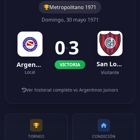
Metropolitano 1971
Domingo, 30 mayo 1971
0
3
-
San Lorenzo
Argentinos Juniors
VICTORIA
Local
Visitante
Ver historial completo vs Argentinos Juniors
TORNEO
CONDICIÓN