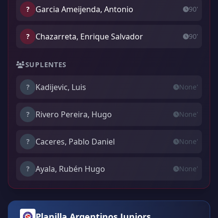
Garcia Ameijenda, Antonio
?
90'
Chazarreta, Enrique Salvador
?
90'
SUPLENTES
Kadijevic, Luis
?
None'
Rivero Pereira, Hugo
?
None'
Caceres, Pablo Daniel
?
None'
Ayala, Rubén Hugo
?
None'
Planilla Argentinos Juniors