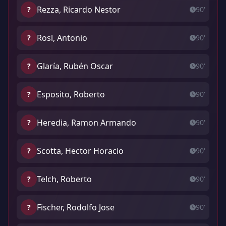
Rezza, Ricardo Nestor
?
90'
Rosl, Antonio
?
90'
Glaría, Rubén Oscar
?
90'
Esposito, Roberto
?
90'
Heredia, Ramon Armando
?
90'
Scotta, Hector Horacio
?
90'
Telch, Roberto
?
90'
Fischer, Rodolfo Jose
?
90'