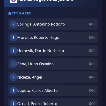
TITULARES
Spilinga, Antonino Rodolfo
?
90'
Morcillo, Roberto Hugo
?
90'
Urchevik, Dardo Norberto
?
76'
Pena, Hugo Osvaldo
?
90'
Nicieza, Angel
?
45'
Caputo, Carlos Alberto
?
90'
Ornad, Pedro Roberto
?
90'