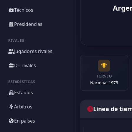
Argen
Técnicos
Presidencias
RIVALES
Jugadores rivales
DT rivales
TORNEO
ESTADÍSTICAS
Nacional 1975
Estadios
Árbitros
Línea de tie
En países