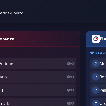
Carlos Alberto
Lorenzo
Pla
TITUL
 Enrique
Mun
90'
?
ario
Rom
90'
?
uis
Pel
90'
?
ismark
Urc
90'
?