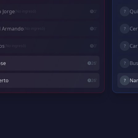
o Jorge
Qui
0'
?
(No ingresó)
l Armando
Cer
0'
?
(No ingresó)
los
Car
0'
?
(No ingresó)
ose
Bus
26'
?
erto
Nan
26'
?