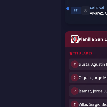
Gol Rival
89'
Alvarez, 
Planilla San 
TITULARES
Irusta, Agustín
?
Olguin, Jorge M
?
Isamat, Jorge L
?
Villar, Sergio B
?