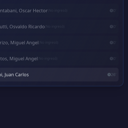
ntabani, Oscar Hector
0'
(No ingresó)
utti, Osvaldo Ricardo
0'
(No ingresó)
rizo, Miguel Angel
0'
(No ingresó)
tos, Miguel Angel
0'
(No ingresó)
i, Juan Carlos
26'