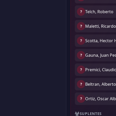
Telch, Roberto
?
Maletti, Ricard
?
Scotta, Hector 
?
Gauna, Juan Pe
?
Premici, Claudi
?
Beltran, Alberto
?
Ortiz, Oscar Al
?
SUPLENTES