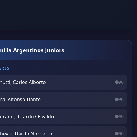
nilla Argentinos Juniors
ARES
utti, Carlos Alberto
90'
a, Alfonso Dante
90'
lerano, Ricardo Osvaldo
90'
hevik, Dardo Norberto
90'