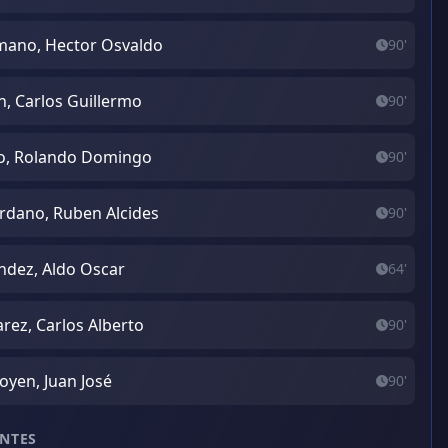
ano, Hector Osvaldo
90'
n, Carlos Guillermo
90'
o, Rolando Domingo
90'
rdano, Ruben Alcides
90'
dez, Aldo Oscar
64'
arez, Carlos Alberto
90'
goyen, Juan José
90'
NTES