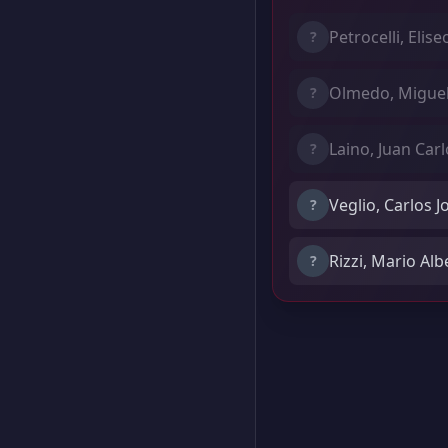
Petrocelli, Elise
?
Olmedo, Migue
?
Laino, Juan Car
?
Veglio, Carlos J
?
Rizzi, Mario Alb
?