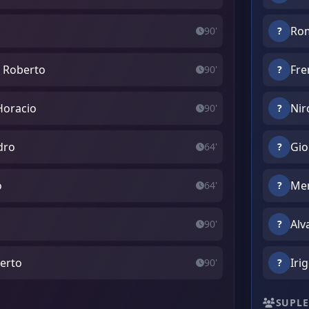
Rom
90'
?
o Roberto
Fre
90'
?
Horacio
Nir
90'
?
dro
Gio
64'
?
o
Men
64'
?
Alv
90'
?
berto
Iri
90'
?
SUPLE