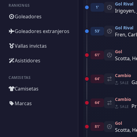
Gol Rival
RANKINGS
1'
Irigoyen,
Goleadores
Gol Rival
Goleadores extranjeros
53'
Fren, Car
Vallas invictas
Gol
61'
Scotta, H
Asistidores
Cambio
CAMISETAS
64'
Ga
SALE
Camisetas
Cambio
Marcas
64'
Pr
SALE
Gol
81'
Scotta, H