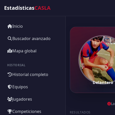
Estadísticas
CASLA
Inicio
Buscador avanzado
Mapa global
HISTORIAL
Historial completo
Delantero
Equipos
Jugadores
La
Competiciones
RESULTADOS