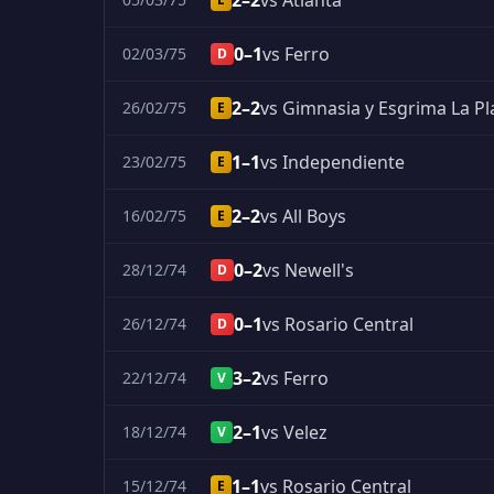
2–2
vs Atlanta
0–1
vs Ferro
02/03/75
D
2–2
vs Gimnasia y Esgrima La Pl
26/02/75
E
1–1
vs Independiente
23/02/75
E
2–2
vs All Boys
16/02/75
E
0–2
vs Newell's
28/12/74
D
0–1
vs Rosario Central
26/12/74
D
3–2
vs Ferro
22/12/74
V
2–1
vs Velez
18/12/74
V
1–1
vs Rosario Central
15/12/74
E