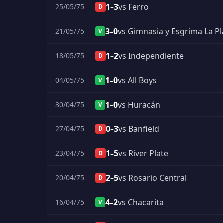
1–3
vs Ferro
25/05/75
D
3–0
vs Gimnasia y Esgrima La Pl
21/05/75
V
1–2
vs Independiente
18/05/75
D
1–0
vs All Boys
04/05/75
V
1–0
vs Huracán
30/04/75
V
0–3
vs Banfield
27/04/75
D
1–5
vs River Plate
23/04/75
D
2–5
vs Rosario Central
20/04/75
D
4–2
vs Chacarita
16/04/75
V