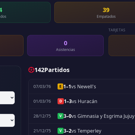
4
39
dos
Empatados
TARJETAS
0
Asistencias
142
Partidos
1–1
vs Newell's
07/03/76
E
1–3
vs Huracán
01/03/76
D
3–0
vs Gimnasia y Esgrima Jujuy
28/12/75
V
3–2
vs Temperley
21/12/75
V