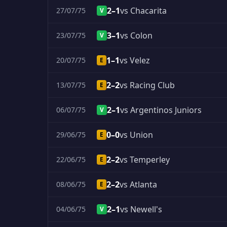
2–1
vs Chacarita
27/07/75
V
3–1
vs Colon
23/07/75
V
1–1
vs Velez
20/07/75
E
2–2
vs Racing Club
13/07/75
E
2–1
vs Argentinos Juniors
06/07/75
V
0–0
vs Union
29/06/75
E
2–2
vs Temperley
22/06/75
E
2–2
vs Atlanta
08/06/75
E
2–1
vs Newell's
04/06/75
V