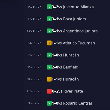
3–2
vs Juventud Alianza
19/10/75
V
3–1
vs Boca Juniors
12/10/75
V
5–1
vs Argentinos Juniors
08/10/75
V
1–1
vs Atletico Tucuman
24/09/75
E
1–0
vs Huracán
21/09/75
V
2–0
vs Banfield
19/08/75
V
1–1
vs Huracán
16/08/75
E
0–2
vs River Plate
03/08/75
D
1–0
vs Rosario Central
30/07/75
V