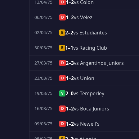
1–2
vs Colon
13/04/75
D
1–2
vs Velez
06/04/75
D
2–2
vs Estudiantes
02/04/75
E
1–1
vs Racing Club
30/03/75
E
2–3
vs Argentinos Juniors
27/03/75
D
1–2
vs Union
23/03/75
D
2–0
vs Temperley
19/03/75
V
1–2
vs Boca Juniors
16/03/75
D
1–2
vs Newell's
09/03/75
D
05/03/75
E