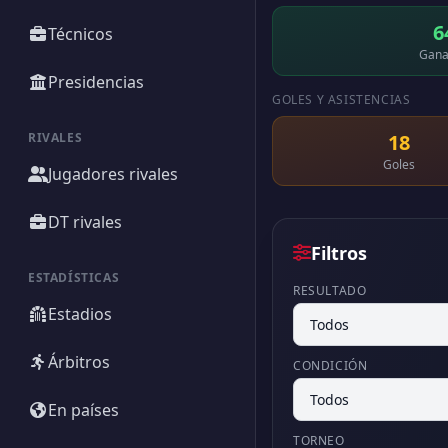
6
Técnicos
Gana
Presidencias
GOLES Y ASISTENCIAS
RIVALES
18
Goles
Jugadores rivales
DT rivales
Filtros
ESTADÍSTICAS
RESULTADO
Estadios
Árbitros
CONDICIÓN
En países
TORNEO