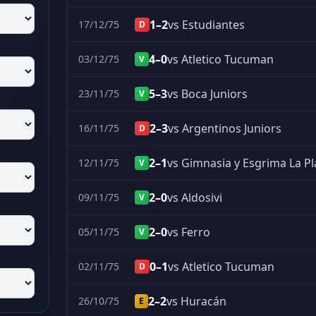
1–2
vs Estudiantes
17/12/75
D
4–0
vs Atletico Tucuman
03/12/75
V
5–3
vs Boca Juniors
23/11/75
V
2–3
vs Argentinos Juniors
16/11/75
D
2–1
vs Gimnasia y Esgrima La Pl
12/11/75
V
2–0
vs Aldosivi
09/11/75
V
2–0
vs Ferro
05/11/75
V
0–1
vs Atletico Tucuman
02/11/75
D
2–2
vs Huracán
26/10/75
E