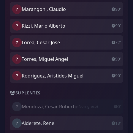
Marangoni, Claudio
?
90'
Rizzi, Mario Alberto
?
90'
Lorea, Cesar Jose
?
72'
Torres, Miguel Angel
?
90'
Rodriguez, Aristides Miguel
?
90'
SUPLENTES
Mendoza, Cesar Roberto
?
0'
(No ingresó)
Alderete, Rene
?
18'