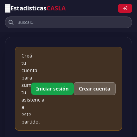
Estadísticas
CASLA
Creá
tu
cuenta
para
sumar
Iniciar sesión
Crear cuenta
tu
asistencia
a
este
partido.