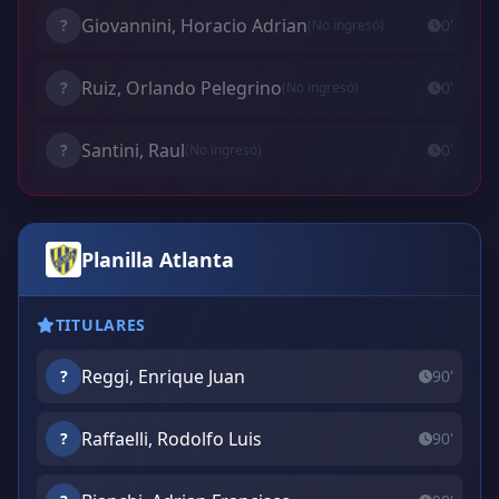
Giovannini, Horacio Adrian
?
0'
(No ingresó)
Ruiz, Orlando Pelegrino
?
0'
(No ingresó)
Santini, Raul
?
0'
(No ingresó)
Planilla Atlanta
TITULARES
Reggi, Enrique Juan
?
90'
Raffaelli, Rodolfo Luis
?
90'