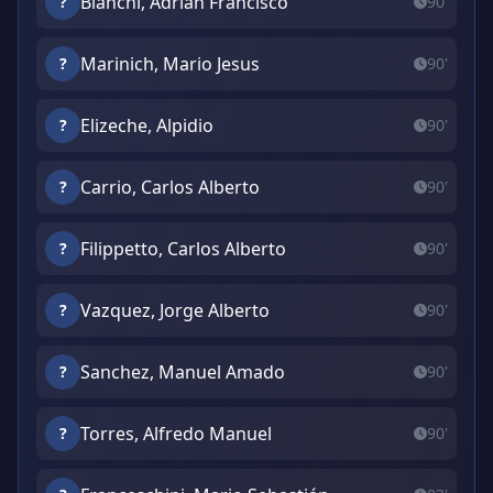
Bianchi, Adrian Francisco
?
90'
Marinich, Mario Jesus
?
90'
Elizeche, Alpidio
?
90'
Carrio, Carlos Alberto
?
90'
Filippetto, Carlos Alberto
?
90'
Vazquez, Jorge Alberto
?
90'
Sanchez, Manuel Amado
?
90'
Torres, Alfredo Manuel
?
90'