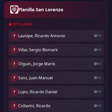
Planilla San Lorenzo
TITULARES
Lavolpe, Ricardo Antonio
?
90'
Villar, Sergio Bismark
?
90'
Olguin, Jorge Mario
?
90'
Sanz, Juan Manuel
?
90'
Lupo, Ricardo Daniel
?
90'
Collavini, Ricardo
?
90'