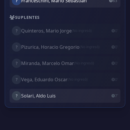
Franceschini, Mario Sebastián
?
83'
SUPLENTES
Quinteros, Mario Jorge
?
0'
(No ingresó)
Pizurica, Horacio Gregorio
?
0'
(No ingresó)
Miranda, Marcelo Omar
?
0'
(No ingresó)
Vega, Eduardo Oscar
?
0'
(No ingresó)
Solari, Aldo Luis
?
7'