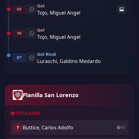
Gol
50'
Tojo, Miguel Angel
Gol
76'
Tojo, Miguel Angel
Gol Rival
87'
Luraschi, Galdino Medardo
Planilla San Lorenzo
TITULARES
Buttice, Carlos Adolfo
?
90'