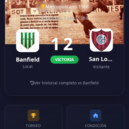
Metropolitano 1968
Domingo, 7 julio 1968
1
2
-
San Lorenzo
Banfield
VICTORIA
Local
Visitante
Ver historial completo vs Banfield
TORNEO
CONDICIÓN