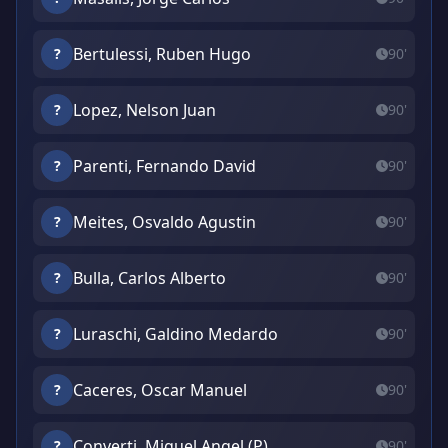
Bertulessi, Ruben Hugo
?
90'
Lopez, Nelson Juan
?
90'
Parenti, Fernando David
?
90'
Meites, Osvaldo Agustin
?
90'
Bulla, Carlos Alberto
?
90'
Luraschi, Galdino Medardo
?
90'
Caceres, Oscar Manuel
?
90'
Converti, Miguel Angel (P)
?
90'