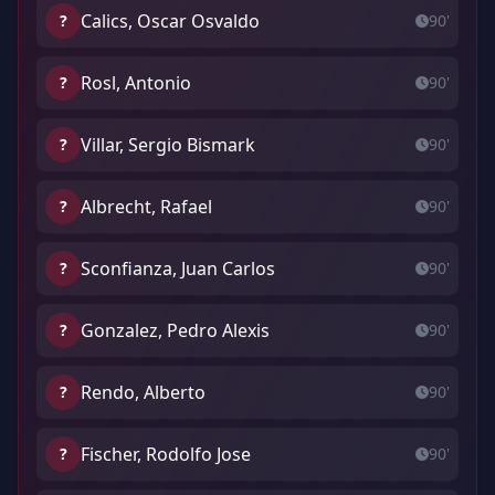
Calics, Oscar Osvaldo
?
90'
Rosl, Antonio
?
90'
Villar, Sergio Bismark
?
90'
Albrecht, Rafael
?
90'
Sconfianza, Juan Carlos
?
90'
Gonzalez, Pedro Alexis
?
90'
Rendo, Alberto
?
90'
Fischer, Rodolfo Jose
?
90'