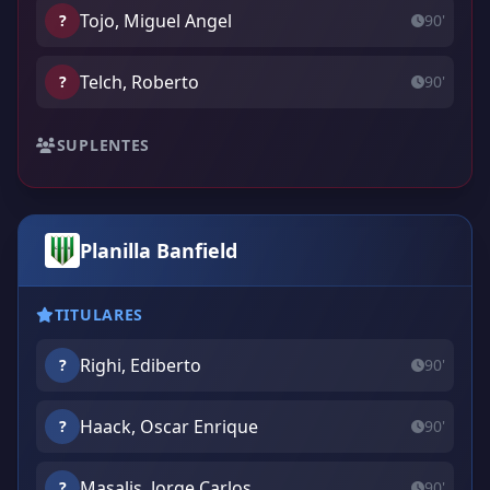
Tojo, Miguel Angel
?
90'
Telch, Roberto
?
90'
SUPLENTES
Planilla Banfield
TITULARES
Righi, Ediberto
?
90'
Haack, Oscar Enrique
?
90'
Masalis, Jorge Carlos
?
90'