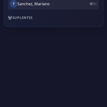
Sanchez, Mariano
?
90'
SUPLENTES
Creado por Encantadistica | Versión 2.01308