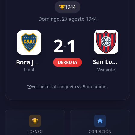
1944
Domingo, 27 agosto 1944
2
1
-
San Lorenzo
Boca Juniors
DERROTA
Local
Visitante
Ver historial completo vs Boca Juniors
TORNEO
CONDICIÓN