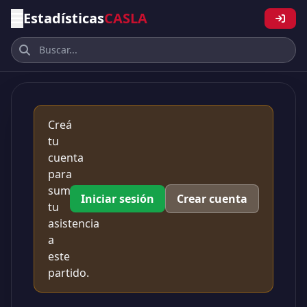
Estadísticas
CASLA
Creá
tu
cuenta
para
sumar
Iniciar sesión
Crear cuenta
tu
asistencia
a
este
partido.