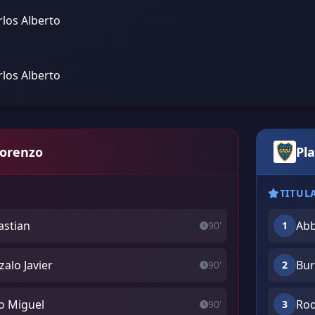
rlos Alberto
rlos Alberto
Lorenzo
Pla
TITUL
astian
Abb
90'
1
alo Javier
Bur
90'
2
o Miguel
Rod
90'
3