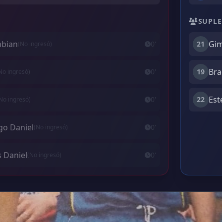
SUPLE
abian
Gim
0'
21
(No ingresó)
Bra
0'
19
No ingresó)
Est
0'
22
No ingresó)
igo Daniel
0'
(No ingresó)
 Daniel
0'
(No ingresó)