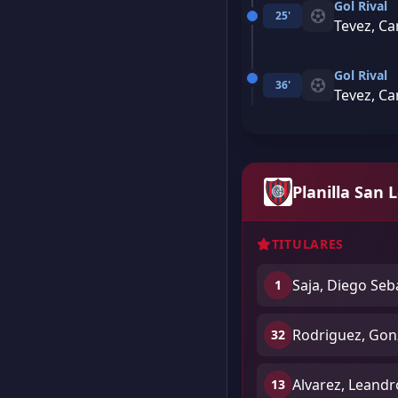
Gol Rival
25'
Tevez, Ca
Gol Rival
36'
Tevez, Ca
Planilla San 
TITULARES
Saja, Diego Seb
1
Rodriguez, Gonz
32
Alvarez, Leandr
13