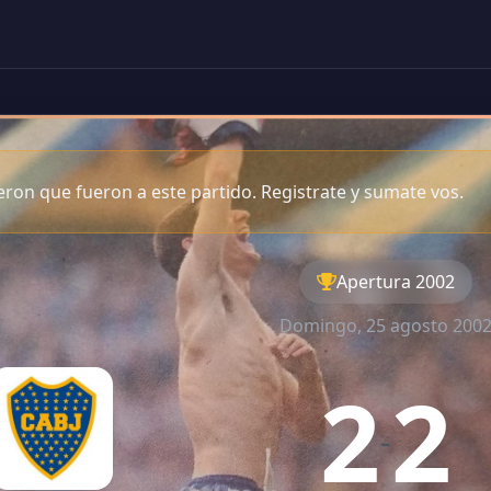
ron que fueron a este partido. Registrate y sumate vos.
Apertura 2002
Domingo, 25 agosto 200
2
2
-