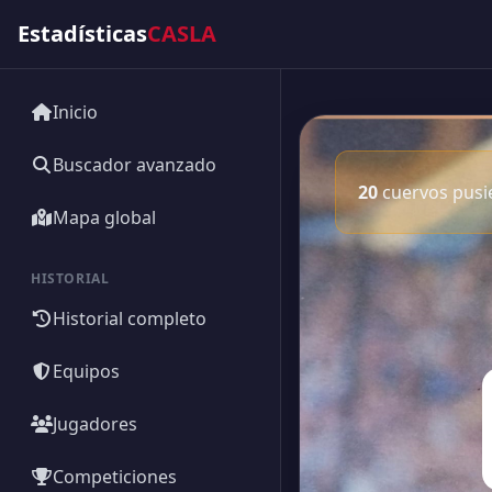
Estadísticas
CASLA
Inicio
Buscador avanzado
20
cuervos pusie
Mapa global
HISTORIAL
Historial completo
Equipos
Jugadores
Competiciones