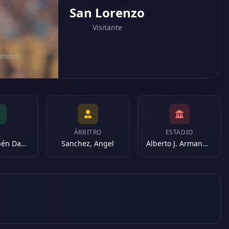
San Lorenzo
Visitante
uniors
T
ÁRBITRO
ESTADIO
Insua, Rubén Darío
Sanchez, Angel
Alberto J. Armando (Argentina)