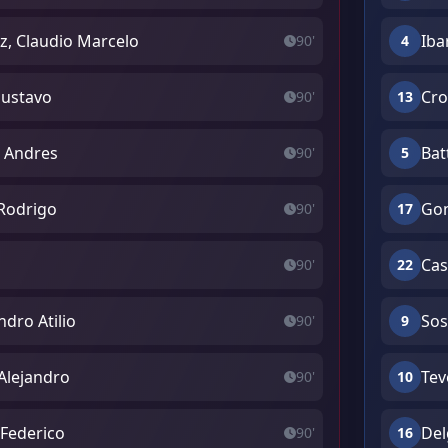
z, Claudio Marcelo
Iba
90'
4
Gustavo
Cro
90'
13
o Andres
Bat
90'
5
 Rodrigo
Gon
90'
17
Cas
90'
22
dro Atilio
Sos
90'
9
 Alejandro
Tev
90'
10
 Federico
Del
90'
16