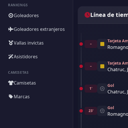
RANKINGS
Línea de tie
Goleadores
Goleadores extranjeros
Tarjeta Am
Vallas invictas
–
Romagnoli
Asistidores
Tarjeta Am
–
Chatruc, 
CAMISETAS
Camisetas
Gol
1'
Chatruc, 
Marcas
Gol
23'
Romagnoli