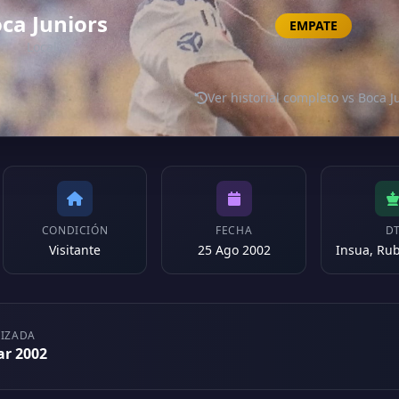
ca Juniors
EMPATE
Local
Ver historial completo vs Boca J
CONDICIÓN
FECHA
D
Visitante
25 Ago 2002
LIZADA
ar 2002