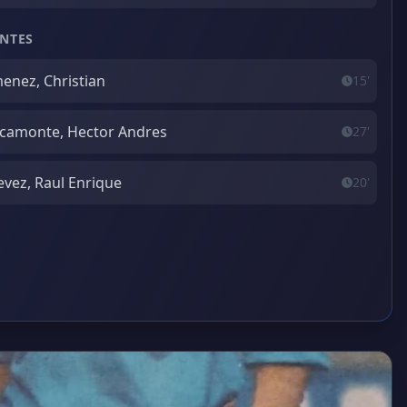
NTES
enez, Christian
15'
camonte, Hector Andres
27'
evez, Raul Enrique
20'