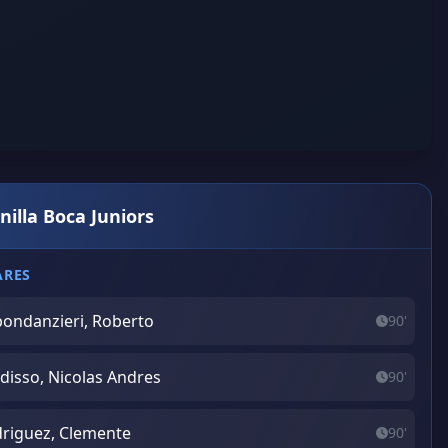
nilla Boca Juniors
ARES
ondanzieri, Roberto
90'
disso, Nicolas Andres
90'
riguez, Clemente
90'