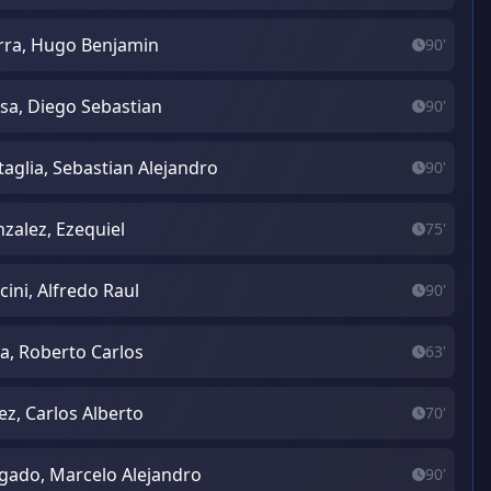
rra, Hugo Benjamin
90'
sa, Diego Sebastian
90'
taglia, Sebastian Alejandro
90'
zalez, Ezequiel
75'
cini, Alfredo Raul
90'
a, Roberto Carlos
63'
ez, Carlos Alberto
70'
gado, Marcelo Alejandro
90'