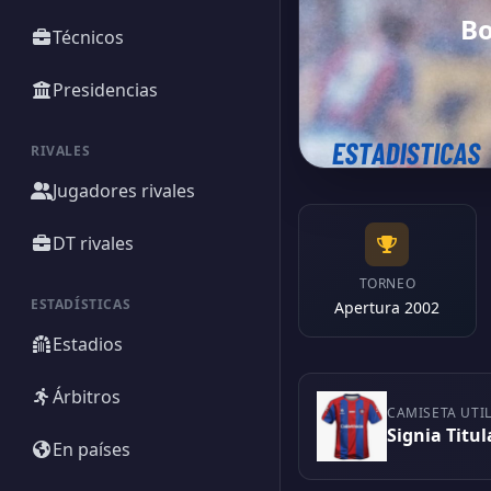
Bo
Técnicos
Presidencias
RIVALES
Jugadores rivales
DT rivales
TORNEO
ESTADÍSTICAS
Apertura 2002
Estadios
Árbitros
CAMISETA UTI
Signia Titul
En países