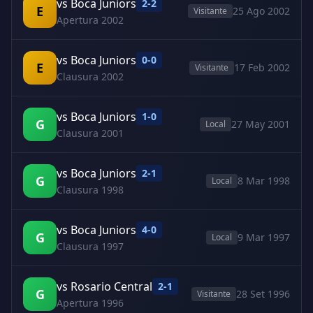
vs Boca Juniors
2-2
E
25 Ago 2002
Visitante
Apertura 2002
vs Boca Juniors
0-0
E
17 Feb 2002
Visitante
Clausura 2002
vs Boca Juniors
1-0
G
27 May 2001
Local
Clausura 2001
vs Boca Juniors
2-1
G
8 Mar 1998
Local
Clausura 1998
vs Boca Juniors
4-0
G
9 Mar 1997
Local
Clausura 1997
vs Rosario Central
2-1
G
28 Set 1996
Visitante
Apertura 1996