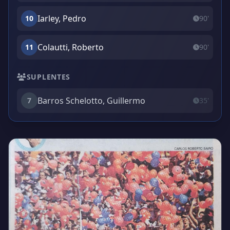
Iarley, Pedro
10
90'
Colautti, Roberto
11
90'
SUPLENTES
Barros Schelotto, Guillermo
7
35'