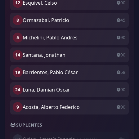
Esquivel, Celso
12
90'
Ormazabal, Patricio
8
45'
Michelini, Pablo Andres
5
90'
Santana, Jonathan
14
90'
Barrientos, Pablo César
19
58'
Luna, Damian Oscar
24
90'
Acosta, Alberto Federico
9
90'
SUPLENTES