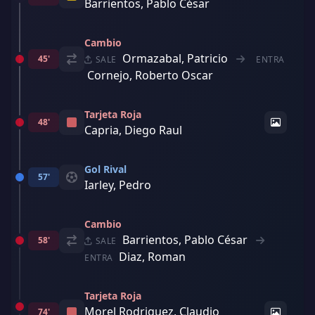
Barrientos, Pablo César
Cambio
Ormazabal, Patricio
45'
SALE
ENTRA
Cornejo, Roberto Oscar
Tarjeta Roja
48'
Capria, Diego Raul
Gol Rival
57'
Iarley, Pedro
Cambio
Barrientos, Pablo César
58'
SALE
Diaz, Roman
ENTRA
Tarjeta Roja
Morel Rodriguez, Claudio
74'