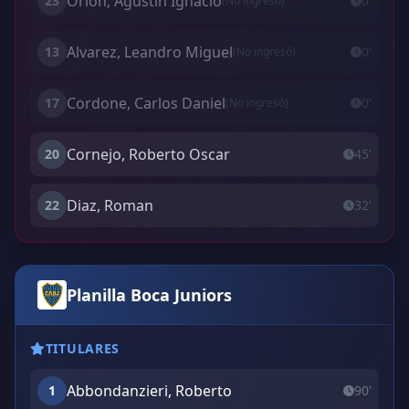
Orion, Agustín Ignacio
23
0'
(No ingresó)
Alvarez, Leandro Miguel
13
0'
(No ingresó)
Cordone, Carlos Daniel
17
0'
(No ingresó)
Cornejo, Roberto Oscar
20
45'
Diaz, Roman
22
32'
Planilla Boca Juniors
TITULARES
Abbondanzieri, Roberto
1
90'