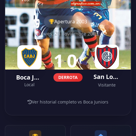
Apertura 2003
jueves, 20 noviembre 2003
1
0
-
San Lorenzo
Boca Juniors
DERROTA
Local
Visitante
Ver historial completo vs Boca Juniors