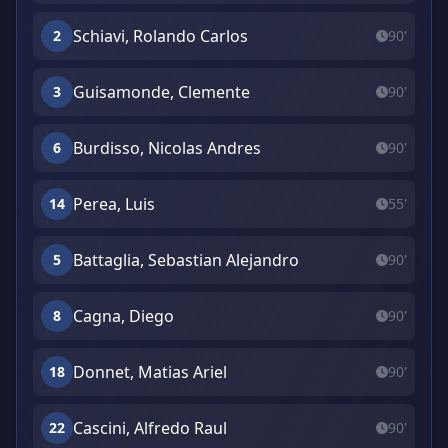
Schiavi, Rolando Carlos
2
90'
Guisamonde, Clemente
3
90'
Burdisso, Nicolas Andres
6
90'
Perea, Luis
14
55'
Battaglia, Sebastian Alejandro
5
90'
Cagna, Diego
8
90'
Donnet, Matias Ariel
18
90'
Cascini, Alfredo Raul
22
90'