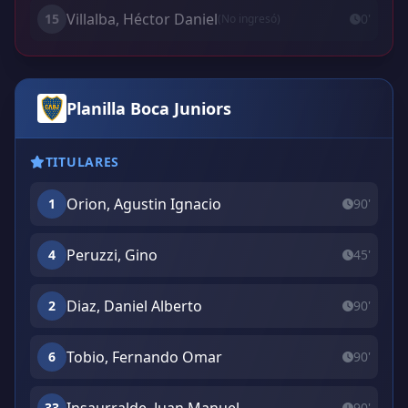
Villalba, Héctor Daniel
15
0'
(No ingresó)
Planilla Boca Juniors
TITULARES
Orion, Agustin Ignacio
1
90'
Peruzzi, Gino
4
45'
Diaz, Daniel Alberto
2
90'
Tobio, Fernando Omar
6
90'
33
90'