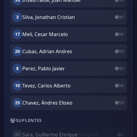
Insaurralde, Juan Manuel
Silva, Jonathan Cristian
3
90'
Meli, Cesar Marcelo
17
90'
Cubas, Adrian Andres
20
90'
Perez, Pablo Javier
8
45'
Tevez, Carlos Alberto
10
90'
Chavez, Ándres Eliseo
25
59'
SUPLENTES
Sara, Guillermo Enrique
31
0'
(No ingresó)