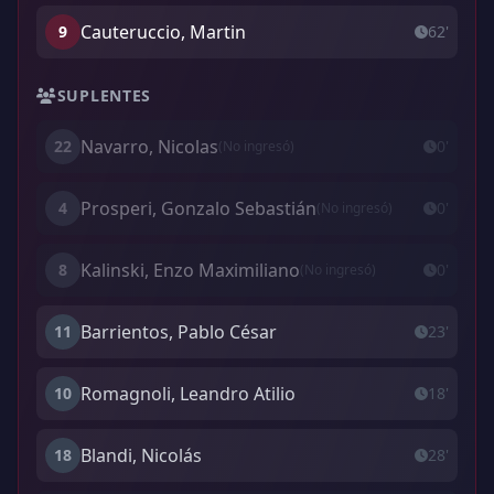
Cauteruccio, Martin
9
62'
SUPLENTES
Navarro, Nicolas
22
0'
(No ingresó)
Prosperi, Gonzalo Sebastián
4
0'
(No ingresó)
Kalinski, Enzo Maximiliano
8
0'
(No ingresó)
Barrientos, Pablo César
11
23'
Romagnoli, Leandro Atilio
10
18'
Blandi, Nicolás
18
28'