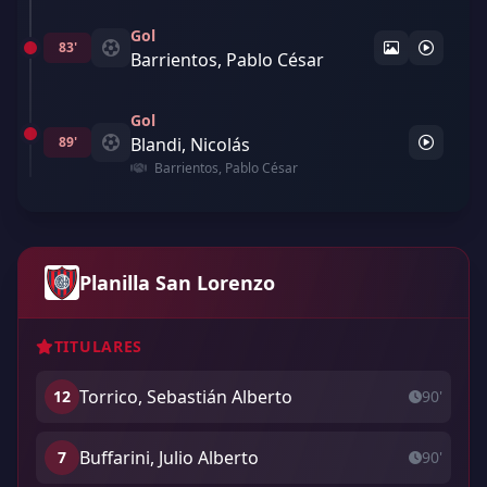
Gol
83'
Barrientos, Pablo César
Gol
89'
Blandi, Nicolás
Barrientos, Pablo César
Planilla San Lorenzo
TITULARES
Torrico, Sebastián Alberto
12
90'
Buffarini, Julio Alberto
7
90'