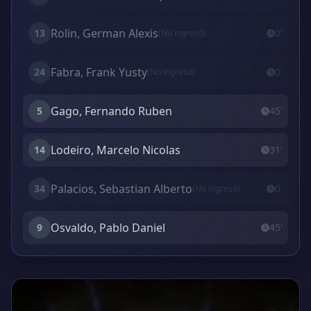
Rolin, German Alexis
13
0'
(No ingresó)
Fabra, Frank Yusty
24
0'
(No ingresó)
Gago, Fernando Ruben
5
45'
Lodeiro, Marcelo Nicolas
14
31'
Palacios, Sebastian Alberto
34
0'
(No ingresó)
Osvaldo, Pablo Daniel
9
45'