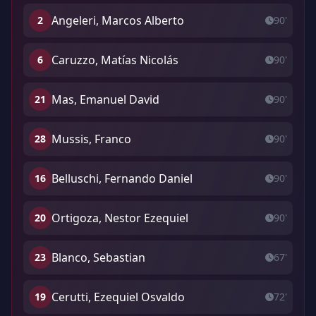
Angeleri, Marcos Alberto
2
90'
Caruzzo, Matías Nicolás
6
90'
Mas, Emanuel David
21
90'
Mussis, Franco
28
90'
Belluschi, Fernando Daniel
16
90'
Ortigoza, Nestor Ezequiel
20
90'
Blanco, Sebastian
23
67'
Cerutti, Ezequiel Osvaldo
19
72'