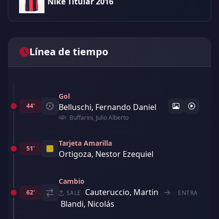
Nike Titular 2016
Línea de tiempo
Gol
44'
Belluschi, Fernando Daniel
Buffarini, Julio Alberto
Tarjeta Amarilla
51'
Ortigoza, Nestor Ezequiel
Cambio
Cauteruccio, Martin
62'
SALE
ENTRA
Blandi, Nicolás