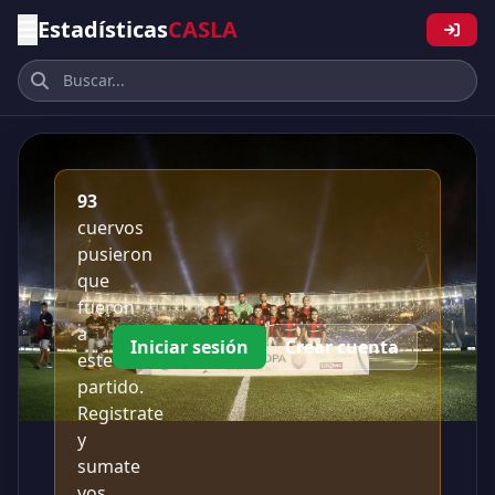
Estadísticas
CASLA
93
cuervos
pusieron
que
fueron
a
Iniciar sesión
Crear cuenta
este
partido.
Registrate
y
sumate
vos.