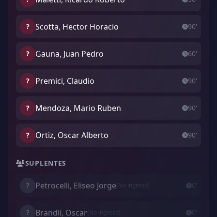
Scotta, Hector Horacio
?
90'
Gauna, Juan Pedro
?
60'
Premici, Claudio
?
90'
Mendoza, Mario Ruben
?
90'
Ortiz, Oscar Alberto
?
90'
SUPLENTES
Petrocelli, Eliseo Jorge
?
0'
(No ingresó)
Brandli, Oscar
?
0'
(No ingresó)