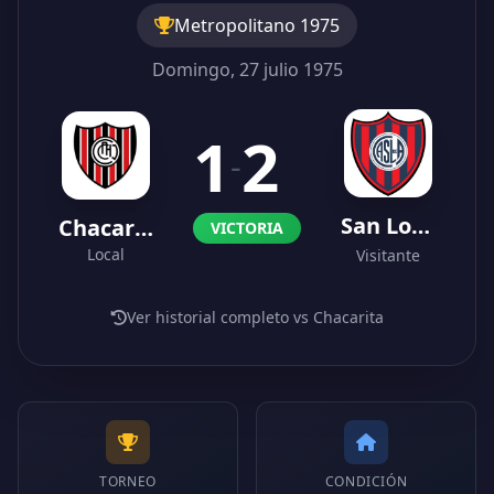
Metropolitano 1975
Domingo, 27 julio 1975
1
2
-
San Lorenzo
Chacarita
VICTORIA
Local
Visitante
Ver historial completo vs Chacarita
TORNEO
CONDICIÓN