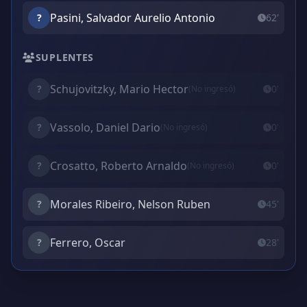
Pasini, Salvador Aurelio Antonio
?
62'
SUPLENTES
Schujovitzky, Mario Hector
?
0'
(No ingresó)
Vassolo, Daniel Dario
?
0'
(No ingresó)
Crosatto, Roberto Arnaldo
?
0'
(No ingresó)
Morales Ribeiro, Nelson Ruben
?
45'
Ferrero, Oscar
?
28'