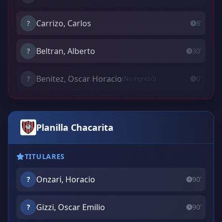
Carrizo, Carlos
?
8'
Beltran, Alberto
?
30'
Benitez, Oscar Horacio
?
0'
(No ingresó)
Planilla Chacarita
TITULARES
Onzari, Horacio
?
90'
Gizzi, Oscar Emilio
?
90'