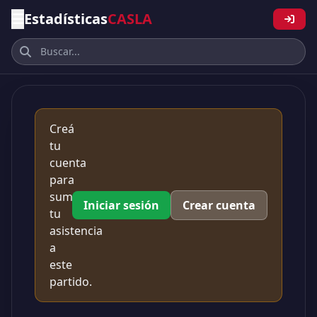
Estadísticas
CASLA
Creá
tu
cuenta
para
sumar
Iniciar sesión
Crear cuenta
tu
asistencia
a
este
partido.