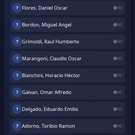
Flores, Daniel Oscar
?
90'
Bordon, Miguel Angel
?
90'
Grimoldi, Raul Humberto
?
90'
Marangoni, Claudio Oscar
?
90'
Bianchini, Horacio Héctor
?
45'
Galvan, Omar Alfredo
?
90'
Delgado, Eduardo Emilio
?
90'
Adorno, Toribio Ramon
?
90'