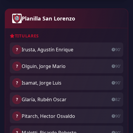
Planilla San Lorenzo
TITULARES
Irusta, Agustín Enrique
?
90'
Olguin, Jorge Mario
?
90'
Isamat, Jorge Luis
?
90'
Glaría, Rubén Oscar
?
82'
Pitarch, Hector Osvaldo
?
90'
Maletti, Ricardo Roberto
?
90'