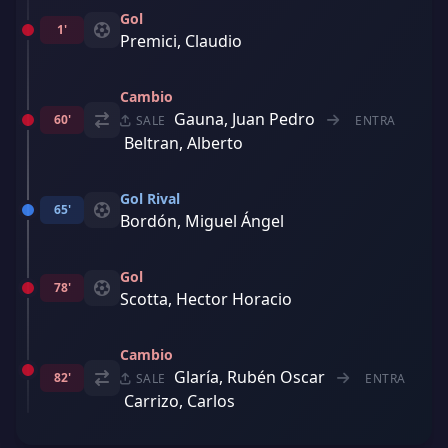
Gol
1'
Premici, Claudio
Cambio
Gauna, Juan Pedro
60'
SALE
ENTRA
Beltran, Alberto
Gol Rival
65'
Bordón, Miguel Ángel
Gol
78'
Scotta, Hector Horacio
Cambio
Glaría, Rubén Oscar
82'
SALE
ENTRA
Carrizo, Carlos