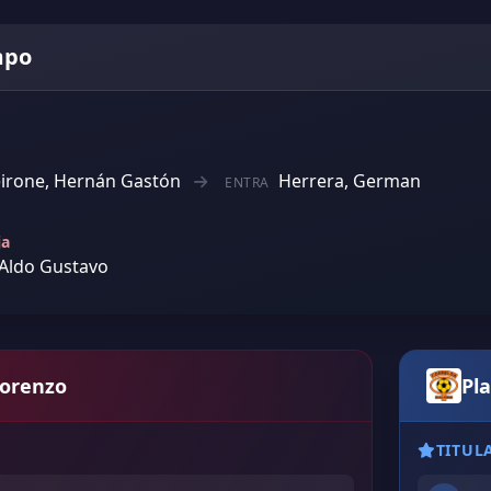
mpo
irone, Hernán Gastón
Herrera, German
ENTRA
ja
 Aldo Gustavo
Lorenzo
Pla
TITUL