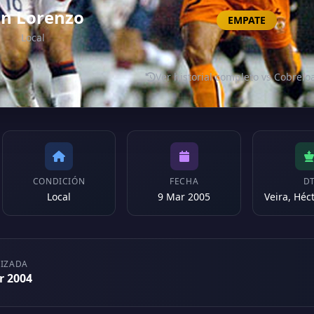
n Lorenzo
EMPATE
Local
Ver historial completo vs Cobreloa
CONDICIÓN
FECHA
D
Local
9 Mar 2005
LIZADA
r 2004