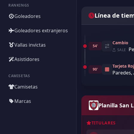
RANKINGS
Línea de tie
Goleadores
Goleadores extranjeros
Cambio
Vallas invictas
54'
Pe
SALE
Asistidores
Tarjeta Ro
90'
Paredes,
CAMISETAS
Camisetas
Marcas
Planilla San 
TITULARES