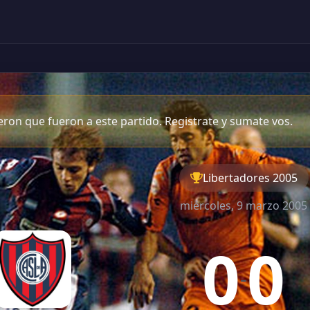
ron que fueron a este partido. Registrate y sumate vos.
Libertadores 2005
miércoles, 9 marzo 2005
0
0
-