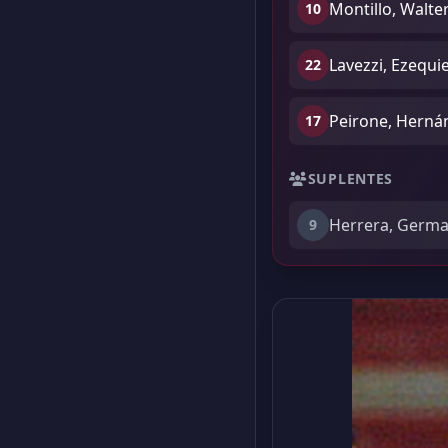
Montillo, Walt
10
Lavezzi, Ezequie
22
Peirone, Herná
17
SUPLENTES
Herrera, Germ
9