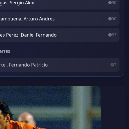
gas, Sergio Alex
90'
ambuena, Arturo Andres
90'
es Perez, Daniel Fernando
83'
NTES
tel, Fernando Patricio
7'