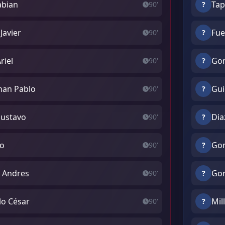
abian
Tap
90'
?
Javier
Fue
90'
?
riel
Gom
90'
?
than Pablo
Gui
90'
?
Gustavo
Dia
90'
?
do
Gon
90'
?
o Andres
Gon
90'
?
lo César
Mil
90'
?