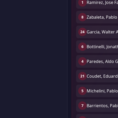
Ramirez, Jose F
1
Zabaleta, Pablo 
8
Garcia, Walter A
24
Bottinelli, Jona
6
Paredes, Aldo 
4
Coudet, Eduar
21
Michelini, Pabl
5
Barrientos, Pab
7