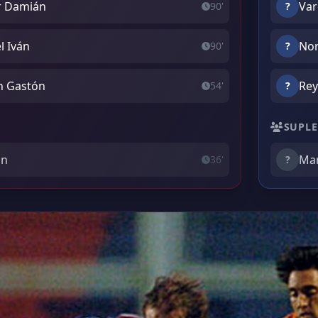
er Damián
Var
90'
?
l Iván
Nor
90'
?
n Gastón
Rey
54'
?
SUPLE
an
Mar
36'
?