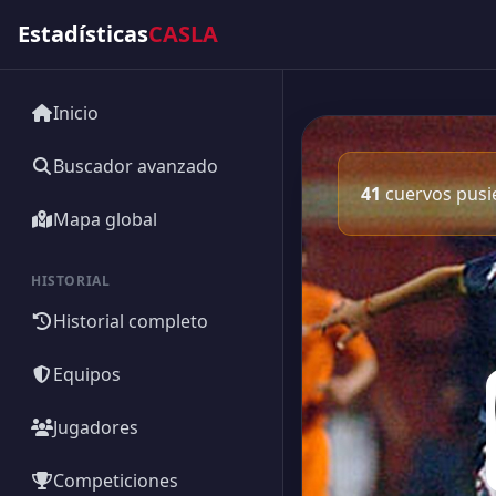
Estadísticas
CASLA
Inicio
Buscador avanzado
41
cuervos pusie
Mapa global
HISTORIAL
Historial completo
Equipos
Jugadores
Competiciones