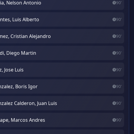
ia, Nelson Antonio
90'
ntes, Luis Alberto
90'
ez, Cristian Alejandro
90'
di, Diego Martin
90'
z, Jose Luis
90'
zalez, Boris Igor
90'
zalez Calderon, Juan Luis
90'
lape, Marcos Andres
90'