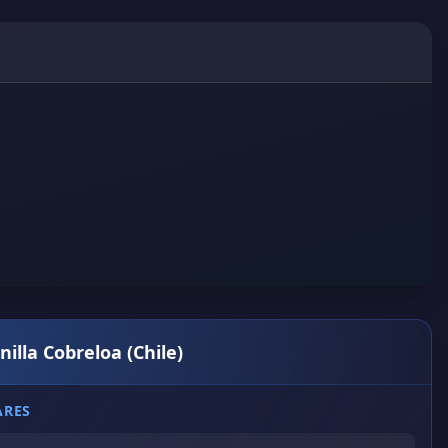
nilla Cobreloa (Chile)
ARES