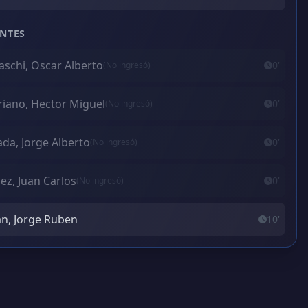
NTES
aschi, Oscar Alberto
0'
(No ingresó)
iano, Hector Miguel
0'
(No ingresó)
ada, Jorge Alberto
0'
(No ingresó)
ez, Juan Carlos
0'
(No ingresó)
n, Jorge Ruben
10'