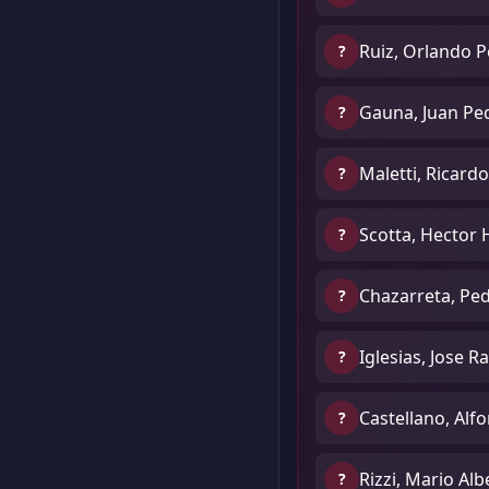
Ruiz, Orlando P
?
Gauna, Juan Pe
?
Maletti, Ricard
?
Scotta, Hector 
?
Chazarreta, Pe
?
Iglesias, Jose Ra
?
Castellano, Alf
?
Rizzi, Mario Alb
?