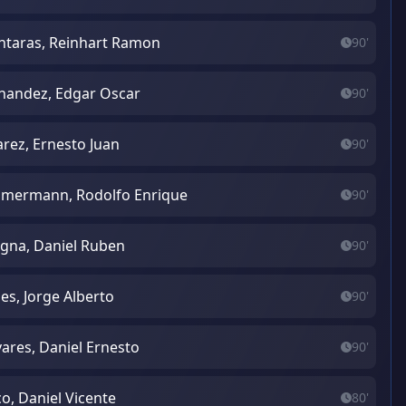
taras, Reinhart Ramon
90'
nandez, Edgar Oscar
90'
arez, Ernesto Juan
90'
mermann, Rodolfo Enrique
90'
gna, Daniel Ruben
90'
es, Jorge Alberto
90'
vares, Daniel Ernesto
90'
co, Daniel Vicente
80'