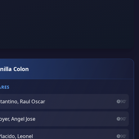
nilla Colon
ARES
tantino, Raul Oscar
90'
oyer, Angel Jose
90'
Placido, Leonel
90'