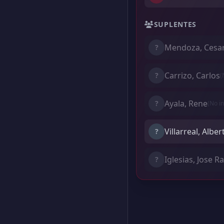
SUPLENTES
Mendoza, Cesa
?
Carrizo, Carlos
?
(
Ayala, Rene
?
(No i
Villarreal, Albe
?
Iglesias, Jose Ra
?