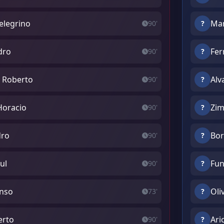
elegrino
Man
90'
?
dro
Fer
90'
?
o Roberto
Alv
90'
?
Horacio
Zim
90'
?
dro
Bor
90'
?
ul
Fun
90'
?
onso
Oli
73'
?
erto
Ari
90'
?