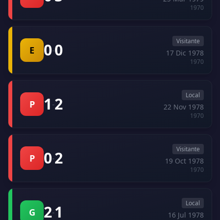
1970
Visitante
0
0
E
-
17 Dic 1978
1970
Local
1
2
P
-
22 Nov 1978
1970
Visitante
0
2
P
-
19 Oct 1978
1970
Local
2
1
G
-
16 Jul 1978