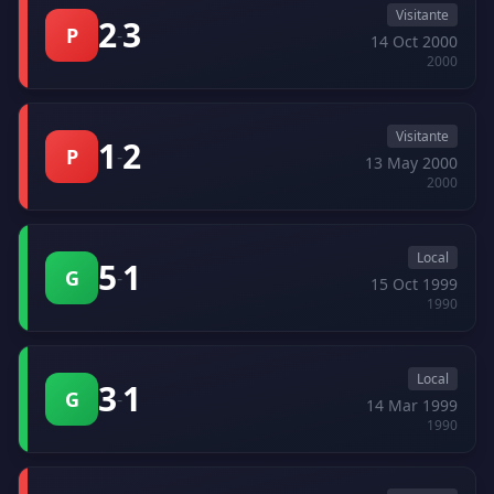
Visitante
2
3
P
-
14 Oct 2000
2000
Visitante
1
2
P
-
13 May 2000
2000
Local
5
1
G
-
15 Oct 1999
1990
Local
3
1
G
-
14 Mar 1999
1990