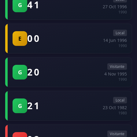
4
1
G
-
27 Oct 1996
1990
Local
0
0
E
-
14 Jun 1996
1990
Visitante
2
0
G
-
4 Nov 1995
1990
Local
2
1
G
-
23 Oct 1982
1980
Visitante