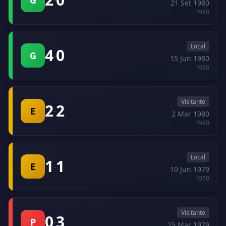
G
-
21 Set 1980
1980
Local
4
0
G
-
15 Jun 1980
1980
Visitante
2
2
E
-
2 Mar 1980
1980
Local
1
1
E
-
10 Jun 1979
1970
Visitante
0
3
P
-
25 Mar 1979