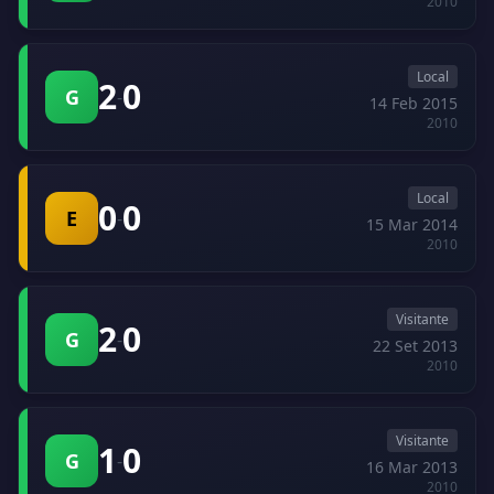
2010
Local
2
0
G
-
14 Feb 2015
2010
Local
0
0
E
-
15 Mar 2014
2010
Visitante
2
0
G
-
22 Set 2013
2010
Visitante
1
0
G
-
16 Mar 2013
2010