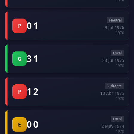
Neutral
0
1
P
-
9 Jul 1976
1970
Local
3
1
G
-
23 Jul 1975
1970
Visitante
1
2
P
-
13 Abr 1975
1970
Local
0
0
E
-
2 May 1974
1970