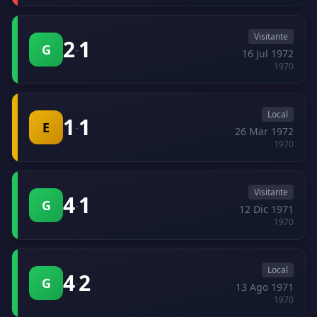
Visitante
2
1
G
-
16 Jul 1972
1970
Local
1
1
E
-
26 Mar 1972
1970
Visitante
4
1
G
-
12 Dic 1971
1970
Local
4
2
G
-
13 Ago 1971
1970