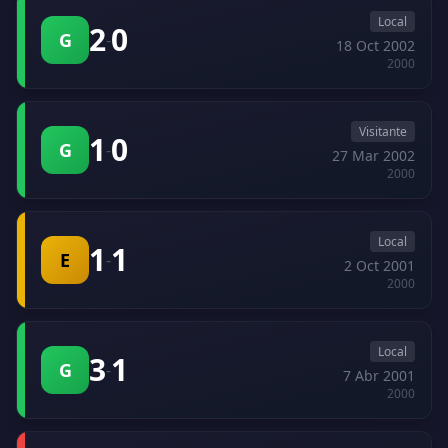
Local
2
0
G
-
18 Oct 2002
2000
Visitante
1
0
G
-
27 Mar 2002
2000
Local
1
1
E
-
2 Oct 2001
2000
Local
3
1
G
-
7 Abr 2001
2000