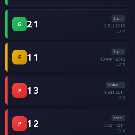
Local
2
1
G
-
8 Set 2012
2010
Local
1
1
E
-
18 Mar 2012
2010
Visitante
1
3
P
-
9 Set 2011
2010
Local
1
2
P
-
3 Abr 2011
2010