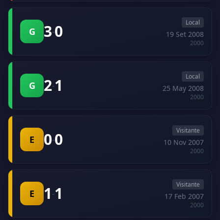
Local
3
0
G
-
19 Set 2008
2000
Local
2
1
G
-
25 May 2008
2000
Visitante
0
0
E
-
10 Nov 2007
2000
Visitante
1
1
E
-
17 Feb 2007
2000