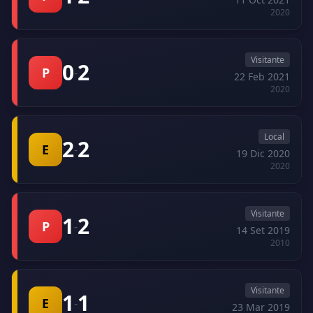
2020
Visitante
0
2
P
-
22 Feb 2021
2020
Local
2
2
E
-
19 Dic 2020
2020
Visitante
1
2
P
-
14 Set 2019
2010
Visitante
1
1
E
-
23 Mar 2019