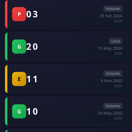
Visitante
0
3
P
-
25 Set 2004
2000
Local
2
0
G
-
15 May 2004
2000
Visitante
1
1
E
-
9 Nov 2003
2000
Visitante
1
0
G
-
24 May 2003
2000