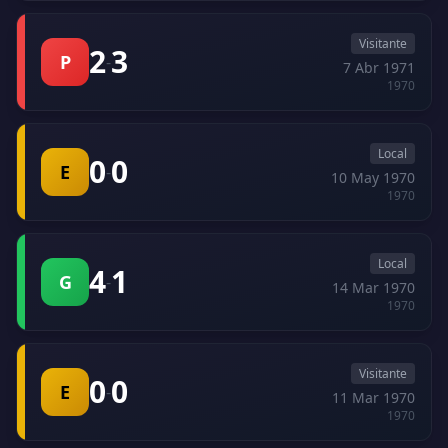
Visitante
2
3
P
-
7 Abr 1971
1970
Local
0
0
E
-
10 May 1970
1970
Local
4
1
G
-
14 Mar 1970
1970
Visitante
0
0
E
-
11 Mar 1970
1970