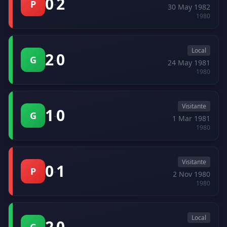
0
2
P
-
30 May 1982
1980
Local
2
0
G
-
24 May 1981
1980
Visitante
1
0
G
-
1 Mar 1981
1980
Visitante
0
1
P
-
2 Nov 1980
1980
Local
2
0