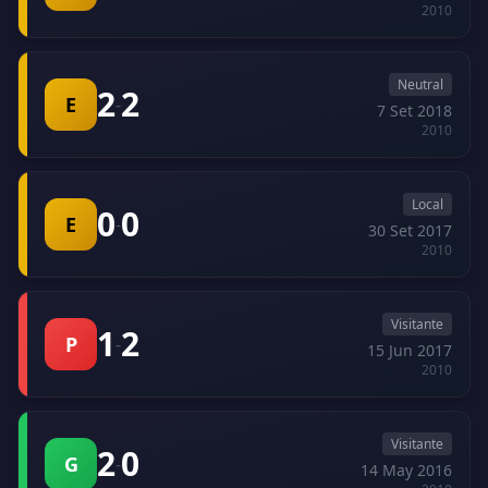
2010
Neutral
2
2
E
-
7 Set 2018
2010
Local
0
0
E
-
30 Set 2017
2010
Visitante
1
2
P
-
15 Jun 2017
2010
Visitante
2
0
G
-
14 May 2016