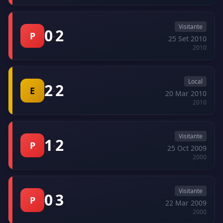
Visitante
0
2
P
-
25 Set 2010
2010
Local
2
2
E
-
20 Mar 2010
2010
Visitante
1
2
P
-
25 Oct 2009
2000
Visitante
0
3
P
-
22 Mar 2009
2000