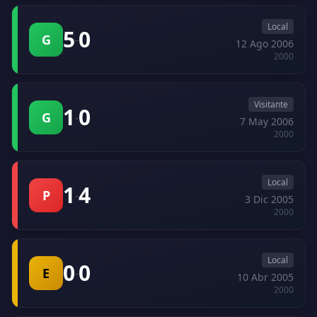
Local
5
0
G
-
12 Ago 2006
2000
Visitante
1
0
G
-
7 May 2006
2000
Local
1
4
P
-
3 Dic 2005
2000
Local
0
0
E
-
10 Abr 2005
2000