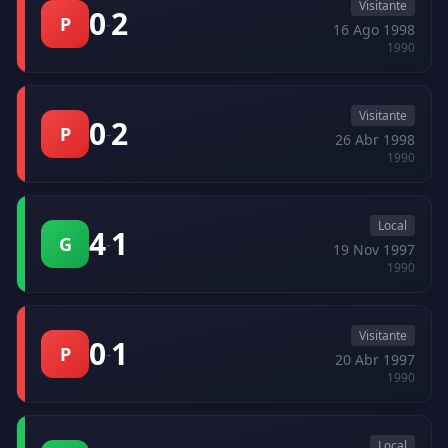
Visitante
0
2
P
-
16 Ago 1998
1990
Visitante
0
2
P
-
26 Abr 1998
1990
Local
4
1
G
-
19 Nov 1997
1990
Visitante
0
1
P
-
20 Abr 1997
1990
Local