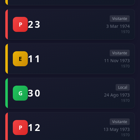
Visitante
2
3
P
-
3 Mar 1974
1970
Visitante
1
1
E
-
11 Nov 1973
1970
Local
3
0
G
-
24 Ago 1973
1970
Visitante
1
2
P
-
13 May 1973
1970