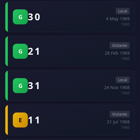
Local
3
0
G
-
4 May 1969
1960
Visitante
2
1
G
-
28 Feb 1969
1960
Local
3
1
G
-
24 Nov 1968
1960
Visitante
1
1
E
-
21 Jul 1968
1960