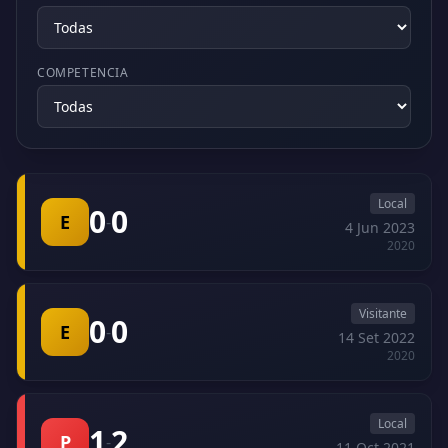
COMPETENCIA
Local
0
0
E
-
4 Jun 2023
2020
Visitante
0
0
E
-
14 Set 2022
2020
Local
1
2
P
-
11 Oct 2021