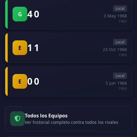
Local
4
0
G
-
3 May 1968
1960
Local
1
1
E
-
23 Oct 1966
1960
Local
0
0
E
-
5 Jun 1966
1960
Todos los Equipos
Ver historial completo contra todos los rivales