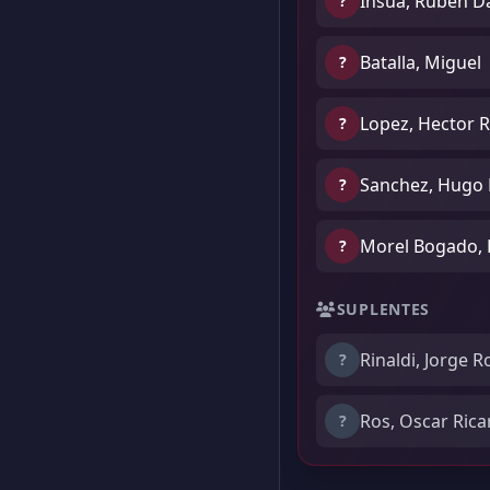
Insua, Rubén D
?
Batalla, Miguel
?
Lopez, Hector R
?
Sanchez, Hugo 
?
Morel Bogado, 
?
SUPLENTES
Rinaldi, Jorge 
?
Ros, Oscar Ric
?