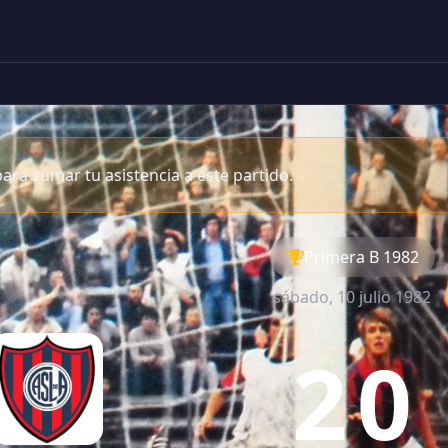
ara sumar tu asistencia a este partido.
Primera B 1982
sábado, 10 julio 1982
2
0
-