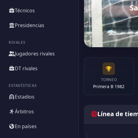
Sa
Técnicos
Presidencias
RIVALES
Jugadores rivales
DT rivales
TORNEO
ESTADÍSTICAS
Primera B 1982
Estadios
Árbitros
Línea de tie
En países