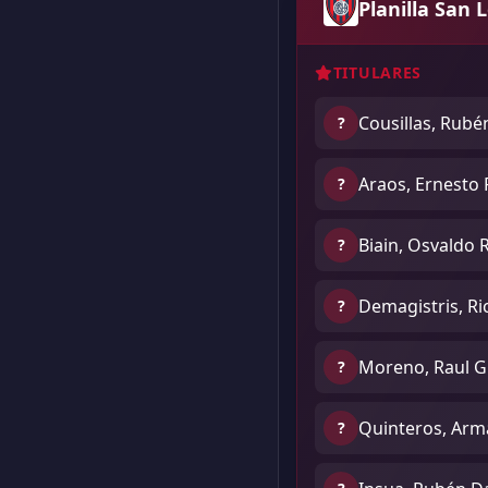
Planilla San 
TITULARES
Cousillas, Rubé
?
Araos, Ernesto
?
Biain, Osvaldo 
?
Demagistris, Ri
?
Moreno, Raul G
?
Quinteros, Arm
?