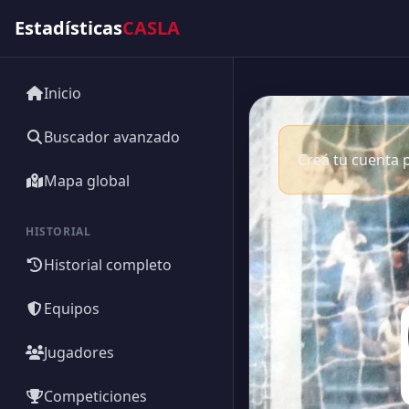
Estadísticas
CASLA
Inicio
Buscador avanzado
Creá tu cuenta p
Mapa global
HISTORIAL
Historial completo
Equipos
Jugadores
Competiciones