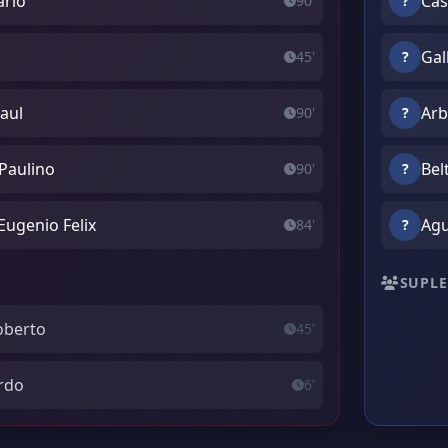
arío
Cas
90'
?
Gal
45'
?
aul
Arb
90'
?
Paulino
Bel
90'
?
Eugenio Felix
Agu
84'
?
SUPLE
Roberto
45'
ardo
6'