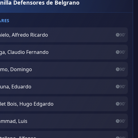
anilla Defensores de Belgrano
ARES
ielo, Alfredo Ricardo
90'
ga, Claudio Fernando
90'
amo, Domingo
90'
una, Eduardo
90'
llet Bois, Hugo Edgardo
90'
mmad, Luis
90'