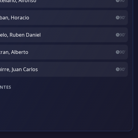
tellano, Alfonso
90'
ban, Horacio
90'
elo, Ruben Daniel
90'
tran, Alberto
90'
irre, Juan Carlos
90'
NTES