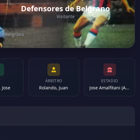
Defensores de Belgrano
Visitante
 de Belgrano
T
ÁRBITRO
ESTADIO
 Jose
Rolando, Juan
Jose Amalfitani (Argentina)