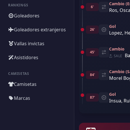
Cambio (E
RANKINGS
6'
Ros, Osca
Goleadores
Gol
Goleadores extranjeros
26'
Lopez, He
Vallas invictas
Cambio
45'
Ba
SALE
Asistidores
Cambio (Sa
CAMISETAS
84'
Morel Bog
Camisetas
Gol
Marcas
87'
Insua, R