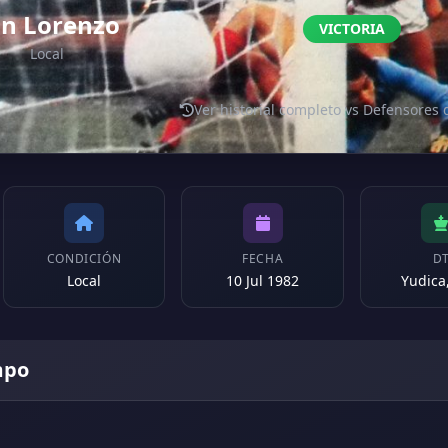
n Lorenzo
VICTORIA
Local
Ver historial completo vs Defensores
CONDICIÓN
FECHA
D
Local
10 Jul 1982
Yudica,
mpo