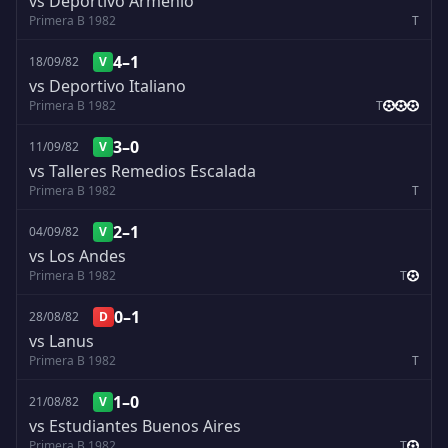
vs Deportivo Armenio
Primera B 1982
T
4–1
18/09/82
V
vs Deportivo Italiano
Primera B 1982
T
3–0
11/09/82
V
vs Talleres Remedios Escalada
Primera B 1982
T
2–1
04/09/82
V
vs Los Andes
Primera B 1982
T
0–1
28/08/82
D
vs Lanus
Primera B 1982
T
1–0
21/08/82
V
vs Estudiantes Buenos Aires
Primera B 1982
T