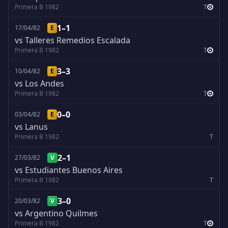
Primera B 1982
T
1–1
17/04/82
E
vs Talleres Remedios Escalada
Primera B 1982
T
3–3
10/04/82
E
vs Los Andes
Primera B 1982
T
0–0
03/04/82
E
vs Lanus
Primera B 1982
T
2–1
27/03/82
V
vs Estudiantes Buenos Aires
Primera B 1982
T
3–0
20/03/82
V
vs Argentino Quilmes
Primera B 1982
T