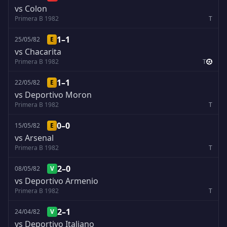
vs Colon
Primera B 1982
T
1–1
25/05/82
E
vs Chacarita
Primera B 1982
T
1–1
22/05/82
E
vs Deportivo Moron
Primera B 1982
T
0–0
15/05/82
E
vs Arsenal
Primera B 1982
T
2–0
08/05/82
V
vs Deportivo Armenio
Primera B 1982
T
2–1
24/04/82
V
vs Deportivo Italiano