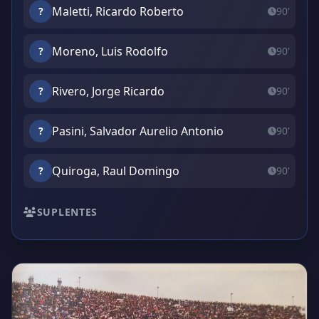
Maletti, Ricardo Roberto
?
90'
Moreno, Luis Rodolfo
?
90'
Rivero, Jorge Ricardo
?
90'
Pasini, Salvador Aurelio Antonio
?
90'
Quiroga, Raul Domingo
?
90'
SUPLENTES