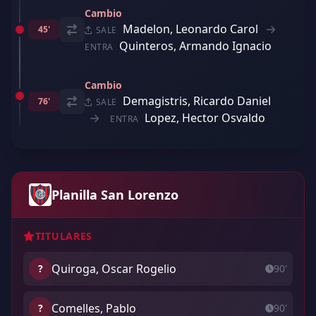
Cambio
Madelon, Leonardo Carol
45'
SALE
Quinteros, Armando Ignacio
ENTRA
Cambio
Demagistris, Ricardo Daniel
76'
SALE
Lopez, Hector Osvaldo
ENTRA
Planilla San Lorenzo
TITULARES
Quiroga, Oscar Rogelio
?
90'
Comelles, Pablo
?
90'