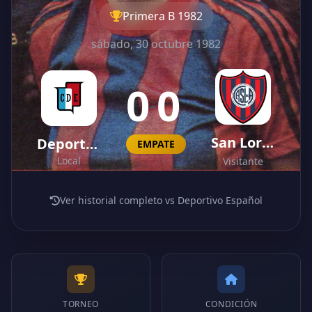
Primera B 1982
sábado, 30 octubre 1982
0
0
-
San Lorenzo
Deportivo Español
EMPATE
Local
Visitante
Ver historial completo vs Deportivo Español
TORNEO
CONDICIÓN