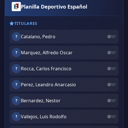
Planilla Deportivo Español
TITULARES
Catalano, Pedro
?
90'
Marquez, Alfredo Oscar
?
90'
Rocca, Carlos Francisco
?
90'
Perez, Leandro Anarcasio
?
90'
Bernardez, Nestor
?
90'
Vallejos, Luis Rodolfo
?
90'