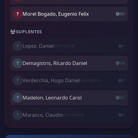
Morel Bogado, Eugenio Felix
?
90'
SUPLENTES
Lopez, Daniel
?
0'
(No ingresó)
Demagistris, Ricardo Daniel
?
14'
Verdecchia, Hugo Daniel
?
0'
(No ingresó)
Madelon, Leonardo Carol
?
45'
Marasco, Claudio
?
0'
(No ingresó)