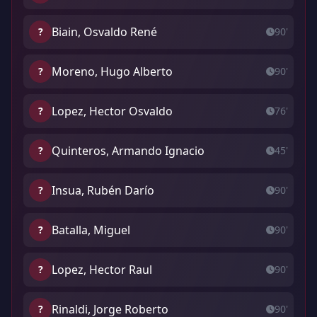
Biain, Osvaldo René
?
90'
Moreno, Hugo Alberto
?
90'
Lopez, Hector Osvaldo
?
76'
Quinteros, Armando Ignacio
?
45'
Insua, Rubén Darío
?
90'
Batalla, Miguel
?
90'
Lopez, Hector Raul
?
90'
Rinaldi, Jorge Roberto
?
90'