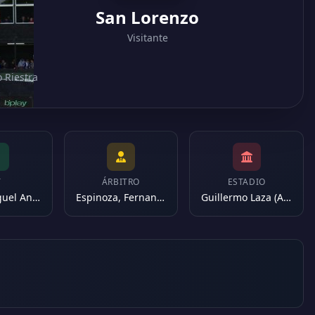
San Lorenzo
Visitante
o Riestra
T
ÁRBITRO
ESTADIO
Russo, Miguel Angel
Espinoza, Fernando
Guillermo Laza (Argentina)