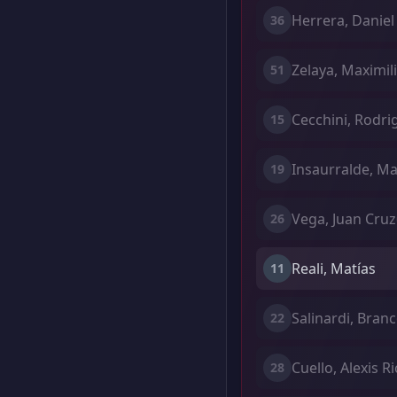
Herrera, Daniel
36
Zelaya, Maximil
51
Cecchini, Rodr
15
Insaurralde, M
19
Vega, Juan Cruz
26
Reali, Matías
11
Salinardi, Bran
22
Cuello, Alexis R
28