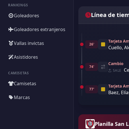
RANKINGS
Línea de tie
Goleadores
Goleadores extranjeros
Tarjeta Am
Vallas invictas
26'
Cuello, A
Asistidores
Cambio
74'
Ce
SALE
CAMISETAS
Camisetas
Tarjeta Am
77'
Baez, Elía
Marcas
Planilla San 