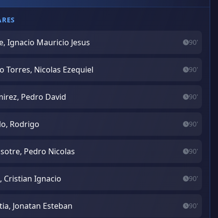
ARES
e, Ignacio Mauricio Jesus
90'
o Torres, Nicolas Ezequiel
90'
irez, Pedro David
90'
lo, Rodrigo
90'
sotre, Pedro Nicolas
90'
, Cristian Ignacio
90'
tia, Jonatan Esteban
90'