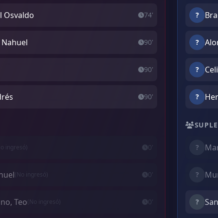
el Osvaldo
Bra
74'
?
 Nahuel
Alo
90'
?
Cel
90'
?
drés
Her
90'
?
SUPLE
Man
0'
?
o ingresó)
huel
Mur
0'
?
(No ingresó)
no, Teo
San
0'
?
(No ingresó)