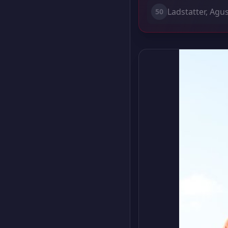
Ladstatter, Agus
50