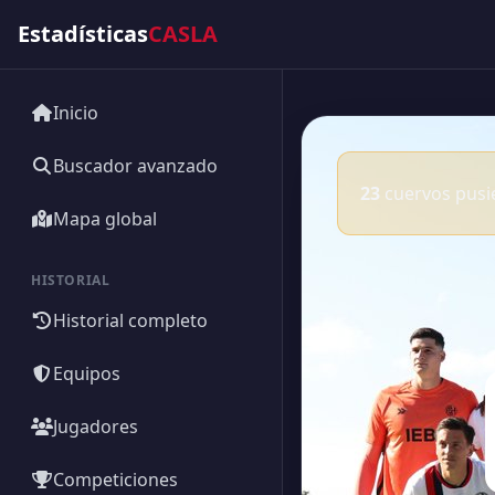
Estadísticas
CASLA
Inicio
Buscador avanzado
23
cuervos pusie
Mapa global
HISTORIAL
Historial completo
Equipos
Jugadores
Competiciones