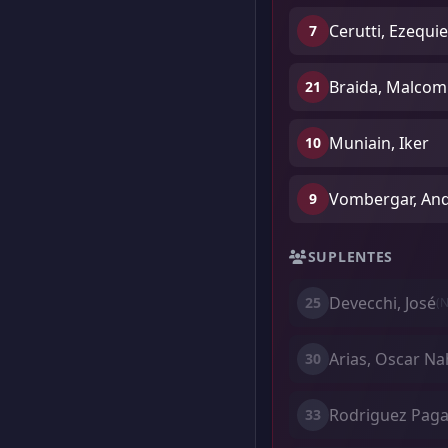
Cerutti, Ezequi
7
Braida, Malcom
21
Muniain, Iker
10
Vombergar, An
9
SUPLENTES
Devecchi, José
25
(N
Arias, Oscar Na
30
Rodriguez Paga
33