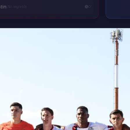
tin
0'
(No ingresó)