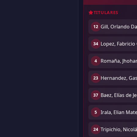
TITULARES
Gill, Orlando Da
12
Lopez, Fabricio
34
Romaña, Jhohan
4
Hernandez, Gas
23
Baez, Elías de J
37
Irala, Elian Mat
5
Tripichio, Nicol
24