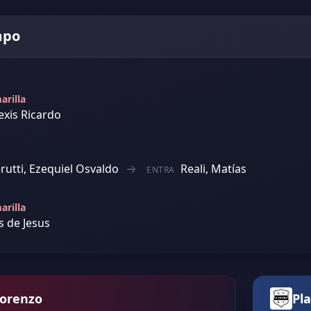
mpo
arilla
lexis Ricardo
rutti, Ezequiel Osvaldo
Reali, Matías
ENTRA
arilla
s de Jesus
Lorenzo
Pla