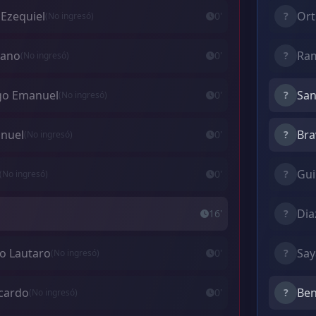
 Ezequiel
Ort
0'
?
(No ingresó)
iano
Ram
0'
?
(No ingresó)
igo Emanuel
San
0'
?
(No ingresó)
anuel
Bra
0'
?
(No ingresó)
Gui
0'
?
(No ingresó)
Dia
16'
?
co Lautaro
Say
0'
?
(No ingresó)
icardo
Ben
0'
?
(No ingresó)