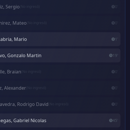
iz, Sergio
0'
(No ingresó)
irez, Mateo
0'
(No ingresó)
abria, Mario
1'
vo, Gonzalo Martin
19'
lle, Braian
0'
(No ingresó)
z, Alexander
0'
(No ingresó)
avedra, Rodrigo David
0'
(No ingresó)
egas, Gabriel Nicolas
45'