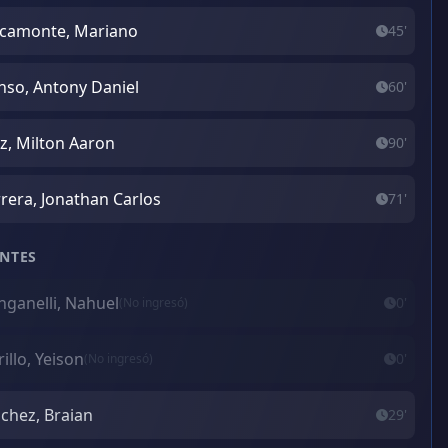
camonte, Mariano
45'
nso, Antony Daniel
60'
iz, Milton Aaron
90'
rera, Jonathan Carlos
71'
NTES
ganelli, Nahuel
0'
(No ingresó)
illo, Yeison
0'
(No ingresó)
chez, Braian
29'