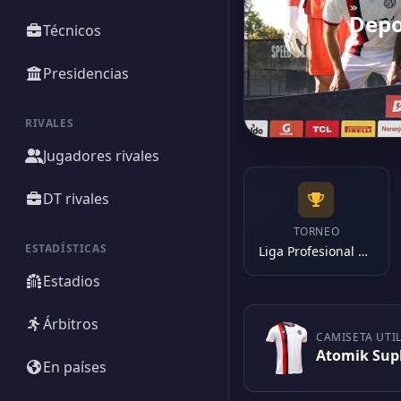
Depo
Técnicos
Presidencias
RIVALES
Jugadores rivales
DT rivales
TORNEO
ESTADÍSTICAS
Liga Profesional 2025
Estadios
Árbitros
CAMISETA UTI
Atomik Sup
En países