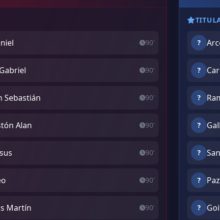
TITUL
niel
Arc
90'
?
 Gabriel
Car
90'
?
 Sebastián
Ram
90'
?
tón Alan
Gal
90'
?
esus
San
90'
?
eo
Paz
90'
?
ás Martín
Goi
90'
?