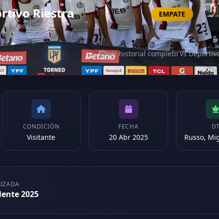
rtivo Riestra
EMPATE
Local
Ver historial completo vs Deportiv
CONDICIÓN
FECHA
D
Visitante
20 Abr 2025
LIZADA
lente 2025