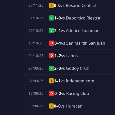
0–0
vs Rosario Central
07/11/25
E
1–0
vs Deportivo Riestra
31/10/25
V
2–1
vs Atletico Tucuman
20/10/25
V
0–1
vs San Martin San Juan
10/10/25
D
1–2
vs Lanus
04/10/25
D
2–0
vs Godoy Cruz
27/09/25
V
1–1
vs Independiente
21/09/25
E
0–2
vs Racing Club
12/09/25
D
0–0
vs Huracán
30/08/25
E