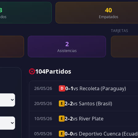
3
40
dos
Empatados
TARJETAS
2
Asistencias
104
Partidos
0–1
vs Recoleta (Paraguay)
26/05/26
D
2–2
vs Santos (Brasil)
20/05/26
E
2–2
vs River Plate
10/05/26
E
0–0
vs Deportivo Cuenca (Ecuad
05/05/26
E