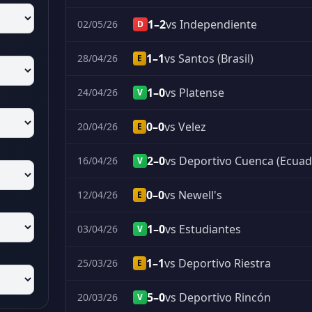
1–2
vs Independiente
02/05/26
D
1–1
vs Santos (Brasil)
28/04/26
E
1–0
vs Platense
24/04/26
V
0–0
vs Velez
20/04/26
E
2–0
vs Deportivo Cuenca (Ecuad
16/04/26
V
0–0
vs Newell's
12/04/26
E
1–0
vs Estudiantes
03/04/26
V
1–1
vs Deportivo Riestra
25/03/26
E
5–0
vs Deportivo Rincón
20/03/26
V