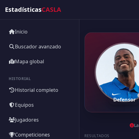
Estadísticas
CASLA
Inicio
Buscador avanzado
Mapa global
HISTORIAL
Historial completo
Defensor
Equipos
Jugadores
La
Competiciones
RESULTADOS