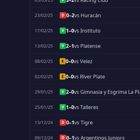
3–2
vs Racing Club
0–2
vs Huracán
23/02/25
D
1–0
vs Instituto
17/02/25
V
2–1
vs Platense
13/02/25
V
0–0
vs Velez
08/02/25
E
0–0
vs River Plate
02/02/25
E
2–0
vs Gimnasia y Esgrima La Pl
29/01/25
V
1–0
vs Talleres
25/01/25
V
0–1
vs Tigre
13/12/24
D
0–1
vs Argentinos Juniors
09/12/24
D