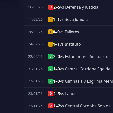
2–5
vs Defensa y Justicia
16/03/26
D
1–1
vs Boca Juniors
11/03/26
E
0–0
vs Talleres
28/02/26
E
1–1
vs Instituto
24/02/26
E
2–0
vs Estudiantes Río Cuarto
22/02/26
V
1–0
vs Central Cordoba Sgo del
31/01/26
V
1–0
vs Gimnasia y Esgrima Men
27/01/26
V
2–3
vs Lanus
23/01/26
D
1–2
vs Central Cordoba Sgo del
22/11/25
D