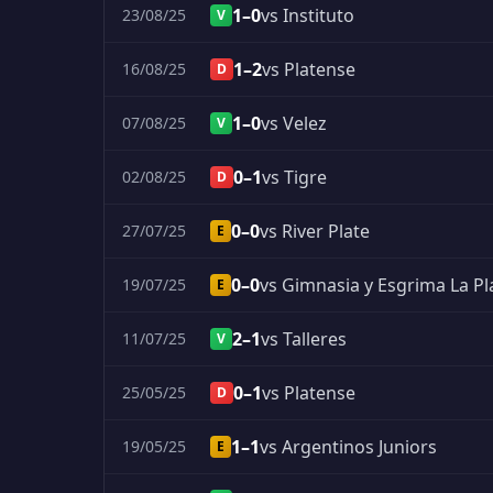
1–0
vs Instituto
23/08/25
V
1–2
vs Platense
16/08/25
D
1–0
vs Velez
07/08/25
V
0–1
vs Tigre
02/08/25
D
0–0
vs River Plate
27/07/25
E
0–0
vs Gimnasia y Esgrima La Pl
19/07/25
E
2–1
vs Talleres
11/07/25
V
0–1
vs Platense
25/05/25
D
1–1
vs Argentinos Juniors
19/05/25
E