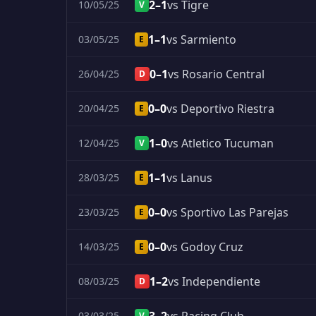
2–1
vs Tigre
10/05/25
V
1–1
vs Sarmiento
03/05/25
E
0–1
vs Rosario Central
26/04/25
D
0–0
vs Deportivo Riestra
20/04/25
E
1–0
vs Atletico Tucuman
12/04/25
V
1–1
vs Lanus
28/03/25
E
0–0
vs Sportivo Las Parejas
23/03/25
E
0–0
vs Godoy Cruz
14/03/25
E
1–2
vs Independiente
08/03/25
D
03/03/25
V