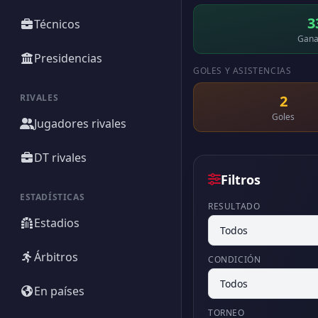
3
Técnicos
Gana
Presidencias
GOLES Y ASISTENCIAS
RIVALES
2
Goles
Jugadores rivales
DT rivales
Filtros
ESTADÍSTICAS
RESULTADO
Estadios
Árbitros
CONDICIÓN
En países
TORNEO