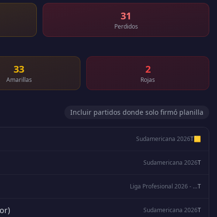
31
Perdidos
33
2
Amarillas
Rojas
Incluir partidos donde solo firmó planilla
Sudamericana 2026
T
🟨
Sudamericana 2026
T
Liga Profesional 2026 - Apertura
T
or)
Sudamericana 2026
T