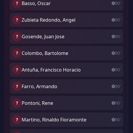
Basso, Oscar
?
90'
Zubieta Redondo, Angel
?
90'
Gosende, Juan Jose
?
90'
Colombo, Bartolome
?
90'
Antuña, Francisco Horacio
?
90'
Farro, Armando
?
90'
Pontoni, Rene
?
90'
Martino, Rinaldo Fioramonte
?
90'