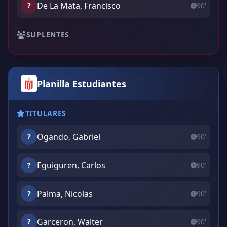
De La Mata, Francisco
?
90'
SUPLENTES
Planilla Estudiantes
TITULARES
Ogando, Gabriel
?
90'
Eguiguren, Carlos
?
90'
Palma, Nicolas
?
90'
Garceron, Walter
?
90'