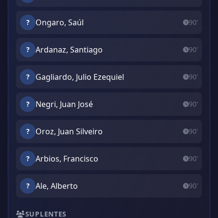
Ongaro, Saúl
?
90'
Ardanaz, Santiago
?
90'
Gagliardo, Julio Ezequiel
?
90'
Negri, Juan José
?
90'
Oroz, Juan Silveiro
?
90'
Arbios, Francisco
?
90'
Ale, Alberto
?
90'
SUPLENTES