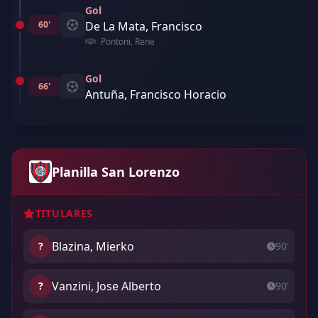
Gol
60'
De La Mata, Francisco
Pontoni, Rene
Gol
66'
Antuña, Francisco Horacio
Planilla San Lorenzo
TITULARES
Blazina, Mierko
?
90'
Vanzini, Jose Alberto
?
90'