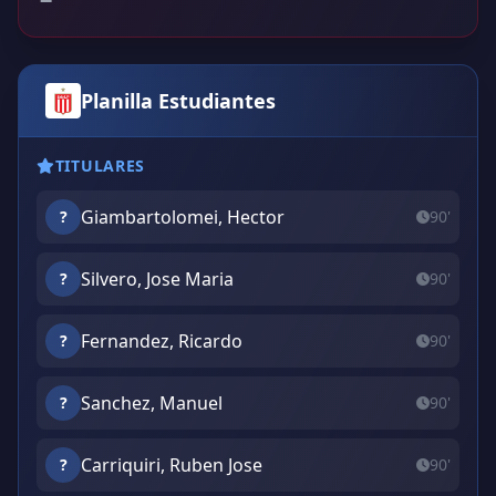
Planilla Estudiantes
TITULARES
Giambartolomei, Hector
?
90'
Silvero, Jose Maria
?
90'
Fernandez, Ricardo
?
90'
Sanchez, Manuel
?
90'
Carriquiri, Ruben Jose
?
90'