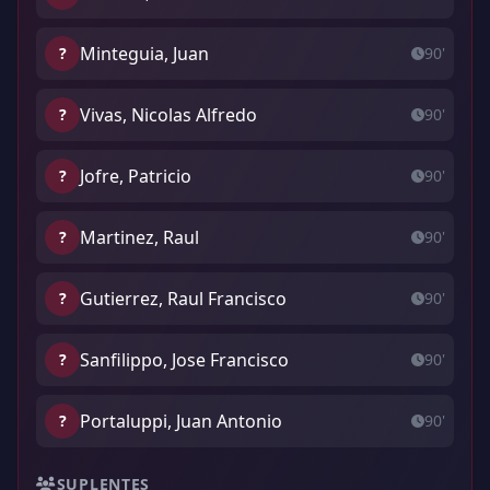
Minteguia, Juan
?
90'
Vivas, Nicolas Alfredo
?
90'
Jofre, Patricio
?
90'
Martinez, Raul
?
90'
Gutierrez, Raul Francisco
?
90'
Sanfilippo, Jose Francisco
?
90'
Portaluppi, Juan Antonio
?
90'
SUPLENTES