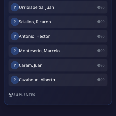
Urriolabeitia, Juan
?
90'
Scialino, Ricardo
?
90'
Antonio, Hector
?
90'
Monteserin, Marcelo
?
90'
Caram, Juan
?
90'
Cazaboun, Alberto
?
90'
SUPLENTES