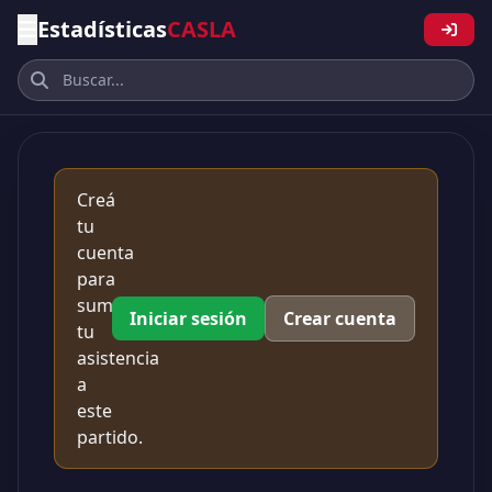
Estadísticas
CASLA
Creá
tu
cuenta
para
sumar
Iniciar sesión
Crear cuenta
tu
asistencia
a
este
partido.