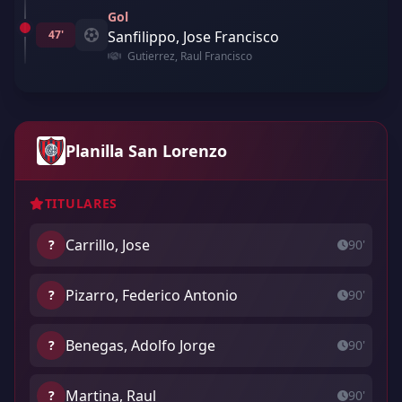
Gol
47'
Sanfilippo, Jose Francisco
Gutierrez, Raul Francisco
Planilla San Lorenzo
TITULARES
Carrillo, Jose
?
90'
Pizarro, Federico Antonio
?
90'
Benegas, Adolfo Jorge
?
90'
Martina, Raul
?
90'