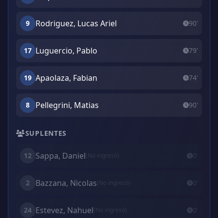
Rodriguez, Lucas Ariel
9
90'
Luguercio, Pablo
17
79'
Apaolaza, Fabian
19
74'
Pellegrini, Matias
8
90'
SUPLENTES
Sappa, Daniel
12
0'
(No ingresó)
Bazzana, Nicolas
2
0'
(No ingresó)
Estevez, Nahuel
24
0'
(No ingresó)