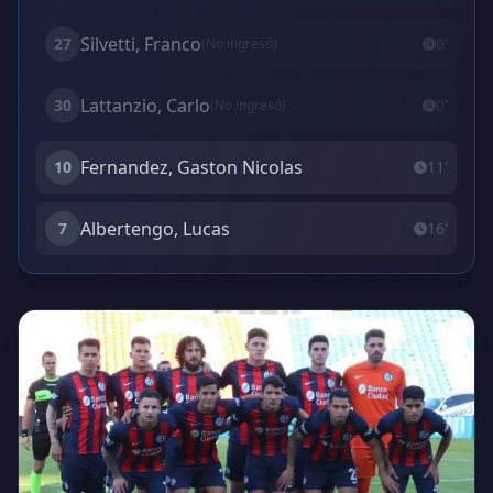
Silvetti, Franco
27
0'
(No ingresó)
Lattanzio, Carlo
30
0'
(No ingresó)
Fernandez, Gaston Nicolas
10
11'
Albertengo, Lucas
7
16'