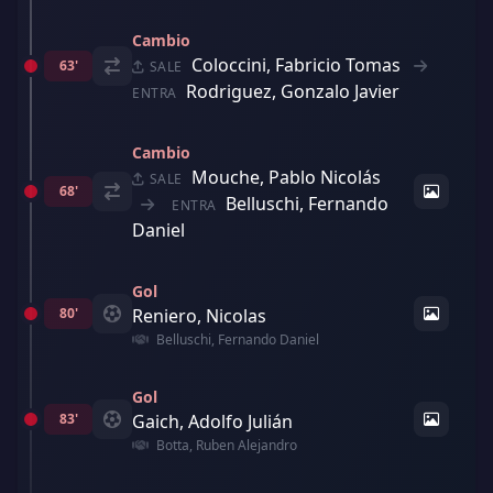
Cambio
Coloccini, Fabricio Tomas
63'
SALE
Rodriguez, Gonzalo Javier
ENTRA
Cambio
Mouche, Pablo Nicolás
SALE
68'
Belluschi, Fernando
ENTRA
Daniel
Gol
80'
Reniero, Nicolas
Belluschi, Fernando Daniel
Gol
83'
Gaich, Adolfo Julián
Botta, Ruben Alejandro