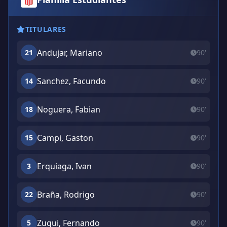
TITULARES
Andujar, Mariano
21
90'
Sanchez, Facundo
14
90'
Noguera, Fabian
18
90'
Campi, Gaston
15
90'
Erquiaga, Ivan
3
90'
Braña, Rodrigo
22
90'
Zuqui, Fernando
5
90'