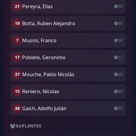
Pereyra, Elias
21
90'
Botta, Ruben Alejandro
19
90'
Mussis, Franco
7
90'
Poblete, Geronimo
17
22'
Mouche, Pablo Nicolás
37
68'
Reniero, Nicolas
15
90'
Gaich, Adolfo Julián
38
90'
SUPLENTES