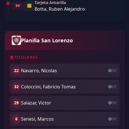
Tarjeta Amarilla
94'
Botta, Ruben Alejandro
Planilla San Lorenzo
TITULARES
Navarro, Nicolas
22
90'
Coloccini, Fabricio Tomas
32
63'
Salazar, Victor
29
90'
Senesi, Marcos
6
90'