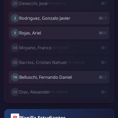
Devecchi, José
25
0'
(No ingresó)
Rodriguez, Gonzalo Javier
2
27'
Rojas, Ariel
5
68'
Moyano, Franco
34
0'
(No ingresó)
Barrios, Cristian Nahuel
28
0'
(No ingresó)
Belluschi, Fernando Daniel
16
22'
Diaz, Alexander
33
0'
(No ingresó)
Planilla Estudiantes