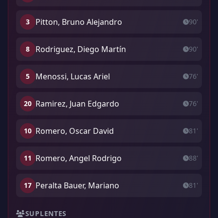
Pitton, Bruno Alejandro
3
90'
Rodriguez, Diego Martín
8
90'
Menossi, Lucas Ariel
5
76'
Ramirez, Juan Edgardo
20
76'
Romero, Oscar David
10
81'
Romero, Angel Rodrigo
11
88'
Peralta Bauer, Mariano
17
81'
SUPLENTES