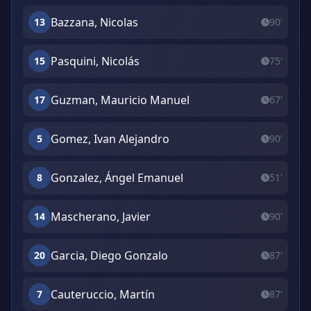
Bazzana, Nicolas
13
90'
Pasquini, Nicolás
15
75'
Guzman, Mauricio Manuel
17
67'
Gomez, Ivan Alejandro
5
90'
Gonzalez, Ángel Emanuel
8
51'
Mascherano, Javier
14
90'
Garcia, Diego Gonzalo
20
87'
Cauteruccio, Martín
7
87'