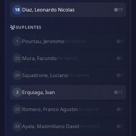
Diaz, Leonardo Nicolas
18
75'
SUPLENTES
Pourtau, Jeronimo
1
0'
(No ingresó)
Mura, Facundo
22
0'
(No ingresó)
Squadrone, Luciano
29
0'
(No ingresó)
Erquiaga, Ivan
3
15'
Romero, Franco Agustin
23
0'
(No ingresó)
Ayala, Maximiliano David
24
0'
(No ingresó)