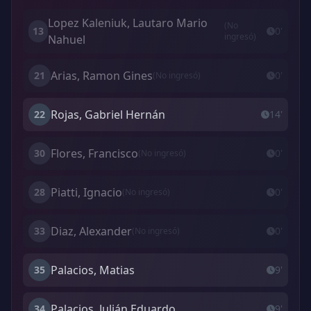
Lopez Kaleniuk, Lautaro Mario
(No
13
0'
ingresó)
Nahuel
Arias, Ramon Gines
21
0'
(No ingresó)
Rojas, Gabriel Hernán
22
14'
Flores, Francisco
30
0'
(No ingresó)
Piatti, Ignacio
28
0'
(No ingresó)
Diaz, Alexander
33
0'
(No ingresó)
Palacios, Matias
35
9'
Palacios, Julián Eduardo
34
9'