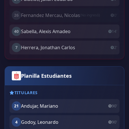
Fernandez Mercau, Nicolas
26
0'
(No ingresó)
Sabella, Alexis Amadeo
40
14'
Herrera, Jonathan Carlos
7
2'
Planilla Estudiantes
TITULARES
Andujar, Mariano
21
90'
Godoy, Leonardo
4
90'