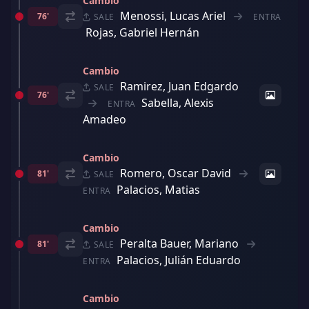
Cambio
Menossi, Lucas Ariel
76'
SALE
ENTRA
Rojas, Gabriel Hernán
Cambio
Ramirez, Juan Edgardo
SALE
76'
Sabella, Alexis
ENTRA
Amadeo
Cambio
Romero, Oscar David
81'
SALE
Palacios, Matias
ENTRA
Cambio
Peralta Bauer, Mariano
81'
SALE
Palacios, Julián Eduardo
ENTRA
Cambio