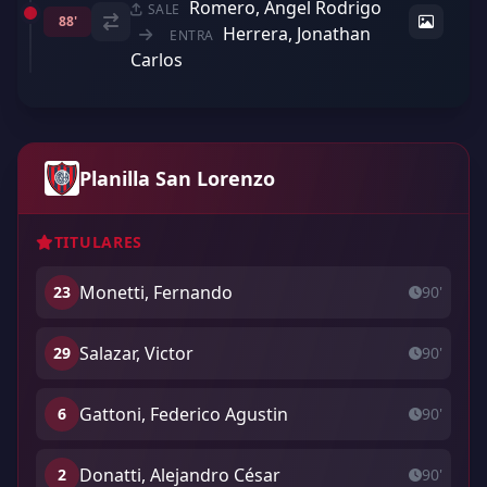
Romero, Angel Rodrigo
SALE
88'
Herrera, Jonathan
ENTRA
Carlos
Planilla San Lorenzo
TITULARES
Monetti, Fernando
23
90'
Salazar, Victor
29
90'
Gattoni, Federico Agustin
6
90'
Donatti, Alejandro César
2
90'