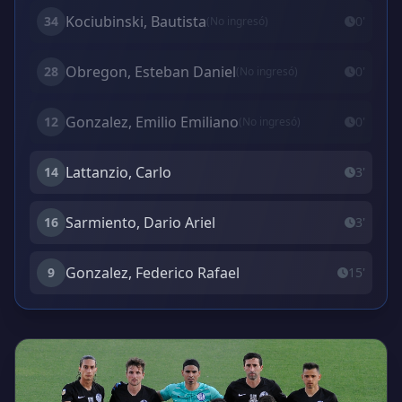
Kociubinski, Bautista
34
0'
(No ingresó)
Obregon, Esteban Daniel
28
0'
(No ingresó)
Gonzalez, Emilio Emiliano
12
0'
(No ingresó)
Lattanzio, Carlo
14
3'
Sarmiento, Dario Ariel
16
3'
Gonzalez, Federico Rafael
9
15'