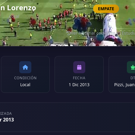
n Lorenzo
EMPATE
Local
Ver historial completo vs Estud
CONDICIÓN
FECHA
D
Local
1 Dic 2013
Pizzi, Jua
LIZADA
r 2013