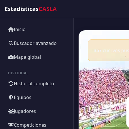
Estadísticas
CASLA
Inicio
Buscador avanzado
357
cuervos pusi
Mapa global
HISTORIAL
Historial completo
Equipos
Jugadores
Competiciones