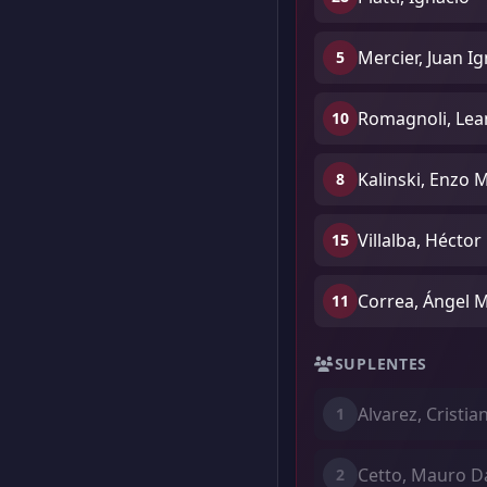
Mercier, Juan I
5
Romagnoli, Lean
10
Kalinski, Enzo 
8
Villalba, Héctor
15
Correa, Ángel M
11
SUPLENTES
Alvarez, Cristia
1
Cetto, Mauro Da
2