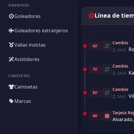
RANKINGS
Línea de tie
Goleadores
Goleadores extranjeros
Cambio
Vallas invictas
62'
Ro
SALE
Asistidores
Cambio
72'
Ka
SALE
CAMISETAS
Camisetas
Cambio
82'
Vi
SALE
Marcas
Tarjeta Ro
90'
Alvarado,