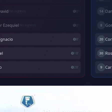
avid
Dam
0'
14
(No ingresó)
r Ezequiel
Gon
0'
8
(No ingresó)
Ignacio
Cor
8'
20
el
Ros
18'
30
o
Car
28'
9