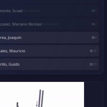
onte, Israel
0'
(No ingresó)
zalez, Mariano Nicolas
0'
(No ingresó)
rea, Joaquin
4'
ales, Mauricio
18'
rillo, Guido
25'