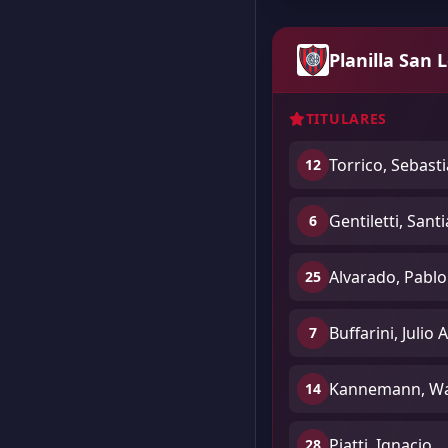
Planilla San 
TITULARES
Torrico, Sebast
12
Gentiletti, Sant
6
Alvarado, Pabl
25
Buffarini, Julio 
7
Kannemann, Wa
14
Piatti, Ignacio
28