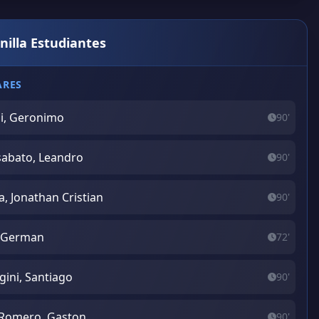
nilla Estudiantes
ARES
li, Geronimo
90'
abato, Leandro
90'
va, Jonathan Cristian
90'
 German
72'
gini, Santiago
90'
 Romero, Gaston
90'