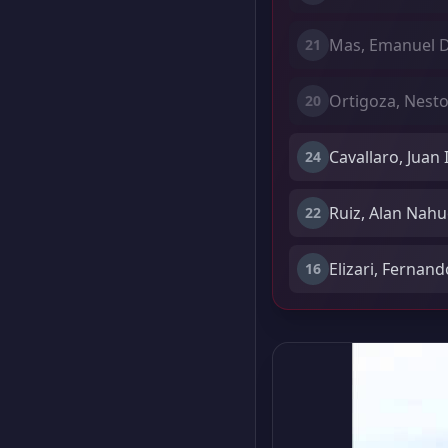
Mas, Emanuel D
21
Ortigoza, Nesto
20
Cavallaro, Juan 
24
Ruiz, Alan Nahu
22
Elizari, Fernand
16