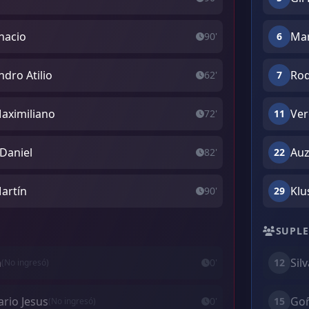
gnacio
Mar
90'
6
dro Atilio
Rod
62'
7
Maximiliano
Ver
72'
11
 Daniel
Auz
82'
22
artín
Klu
90'
29
SUPLE
n
Sil
0'
12
(No ingresó)
rio Jesus
Goñ
0'
15
(No ingresó)