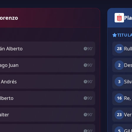
Lorenzo
Pla
TITUL
ián Alberto
Rul
90'
28
iago Juan
Des
90'
2
o Andrés
Sil
90'
3
Alberto
Re,
90'
16
lter
Ver
90'
23
Gil
90'
5