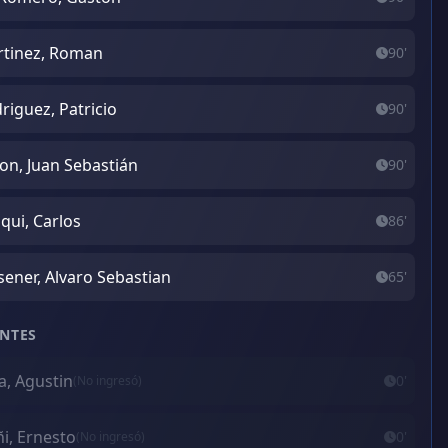
tinez, Roman
90'
riguez, Patricio
90'
on, Juan Sebastián
90'
qui, Carlos
86'
sener, Alvaro Sebastian
65'
NTES
va, Agustin
0'
(No ingresó)
i, Ernesto
0'
(No ingresó)