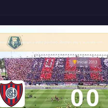
eron que fueron a este partido. Registrate y sumate vos.
Inicial 2013
Domingo, 1 diciembre 201
0
0
-