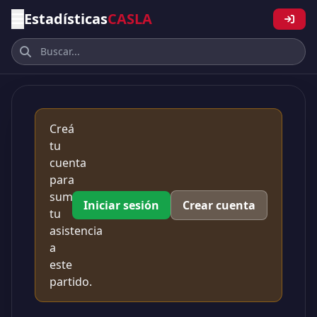
Estadísticas
CASLA
Creá
tu
cuenta
para
sumar
Iniciar sesión
Crear cuenta
tu
asistencia
a
este
partido.