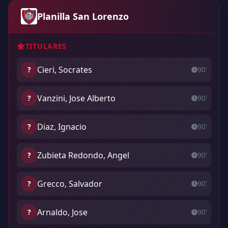
Planilla San Lorenzo
TITULARES
Cieri, Socrates
?
90'
Vanzini, Jose Alberto
?
90'
Diaz, Ignacio
?
90'
Zubieta Redondo, Angel
?
90'
Grecco, Salvador
?
90'
Arnaldo, Jose
?
90'