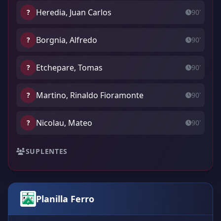
Heredia, Juan Carlos
?
90'
Borgnia, Alfredo
?
90'
Etchepare, Tomas
?
90'
Martino, Rinaldo Fioramonte
?
90'
Nicolau, Mateo
?
90'
SUPLENTES
Planilla Ferro