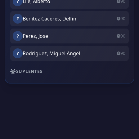
Lije, Alberto
?
90'
Benitez Caceres, Delfin
?
90'
Perez, Jose
?
90'
Rodriguez, Miguel Angel
?
90'
SUPLENTES