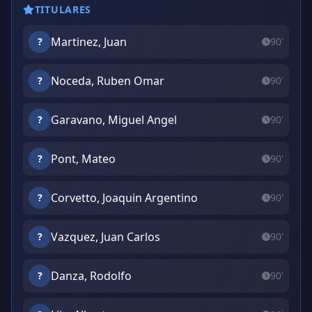
TITULARES
Martinez, Juan
?
90'
Noceda, Ruben Omar
?
90'
Garavano, Miguel Angel
?
90'
Pont, Mateo
?
90'
Corvetto, Joaquin Argentino
?
90'
Vazquez, Juan Carlos
?
90'
Danza, Rodolfo
?
90'