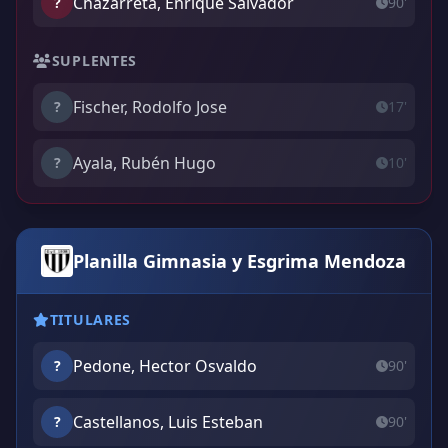
Chazarreta, Enrique Salvador
?
90'
SUPLENTES
Fischer, Rodolfo Jose
?
17'
Ayala, Rubén Hugo
?
10'
Planilla Gimnasia y Esgrima Mendoza
TITULARES
Pedone, Hector Osvaldo
?
90'
Castellanos, Luis Esteban
?
90'