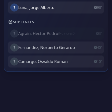
Luna, Jorge Alberto
?
90'
SUPLENTES
Agrain, Hector Pedro
?
0'
(No ingresó)
Fernandez, Norberto Gerardo
?
45'
Camargo, Osvaldo Roman
?
15'