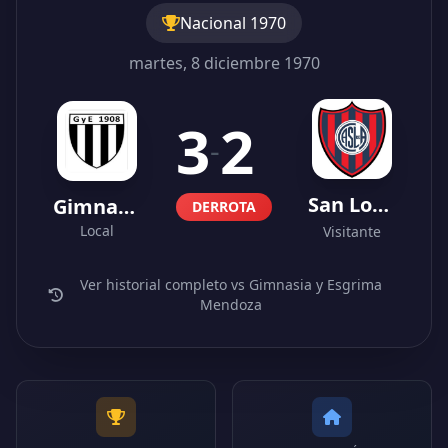
Nacional 1970
martes, 8 diciembre 1970
3
2
-
San Lorenzo
Gimnasia y Esgrima Mendoza
DERROTA
Local
Visitante
Ver historial completo vs Gimnasia y Esgrima
Mendoza