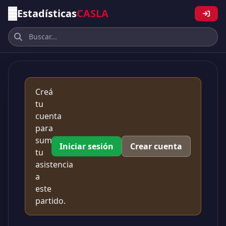
Estadísticas
CASLA
Creá
tu
cuenta
para
sumar
Iniciar sesión
Crear cuenta
tu
asistencia
a
este
partido.