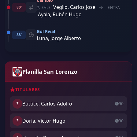
Cambio
Veglio, Carlos Jose
80'
SALE
ENTRA
Ayala, Rubén Hugo
Gol Rival
88'
Luna, Jorge Alberto
Planilla San Lorenzo
TITULARES
Buttice, Carlos Adolfo
?
90'
Doria, Victor Hugo
?
90'