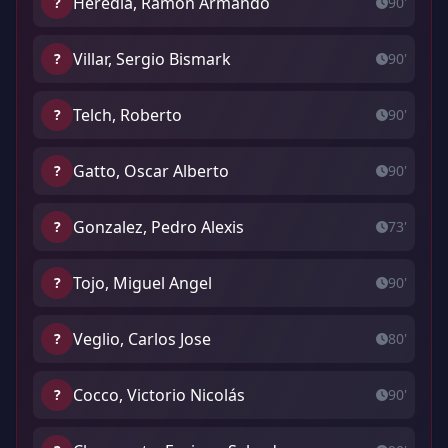
Heredia, Ramon Armando
?
90'
Villar, Sergio Bismark
?
90'
Telch, Roberto
?
90'
Gatto, Oscar Alberto
?
90'
Gonzalez, Pedro Alexis
?
73'
Tojo, Miguel Angel
?
90'
Veglio, Carlos Jose
?
80'
Cocco, Victorio Nicolás
?
90'