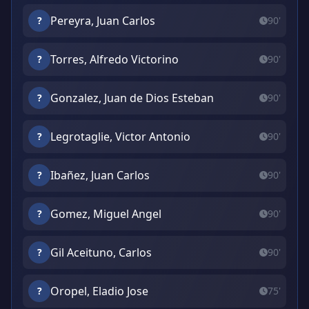
Pereyra, Juan Carlos
?
90'
Torres, Alfredo Victorino
?
90'
Gonzalez, Juan de Dios Esteban
?
90'
Legrotaglie, Victor Antonio
?
90'
Ibañez, Juan Carlos
?
90'
Gomez, Miguel Angel
?
90'
Gil Aceituno, Carlos
?
90'
Oropel, Eladio Jose
?
75'