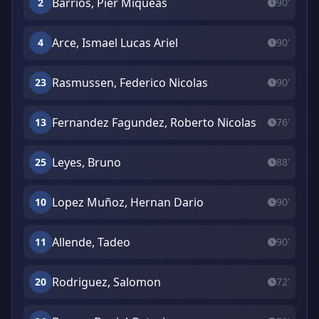
Barrios, Pier Miqueas
2
90'
Arce, Ismael Lucas Ariel
4
90'
Rasmussen, Federico Nicolas
23
90'
Fernandez Fagundez, Roberto Nicolas
13
76'
Leyes, Bruno
25
88'
Lopez Muñoz, Hernan Dario
10
90'
Allende, Tadeo
11
90'
Rodriguez, Salomon
20
72'