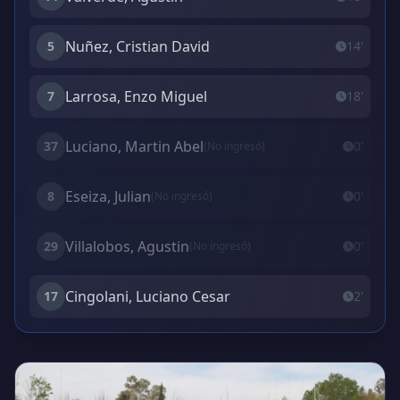
Nuñez, Cristian David
5
14'
Larrosa, Enzo Miguel
7
18'
Luciano, Martin Abel
37
0'
(No ingresó)
Eseiza, Julian
8
0'
(No ingresó)
Villalobos, Agustin
29
0'
(No ingresó)
Cingolani, Luciano Cesar
17
2'