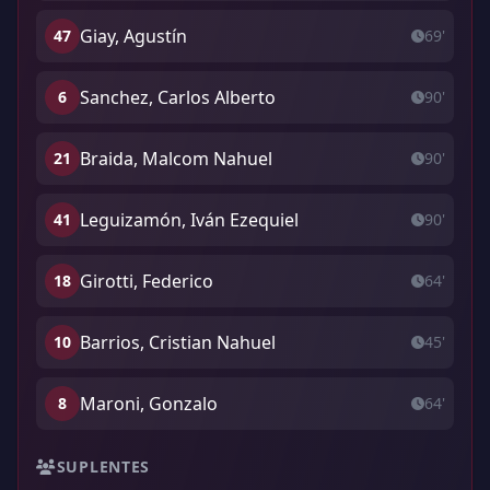
Giay, Agustín
47
69'
Sanchez, Carlos Alberto
6
90'
Braida, Malcom Nahuel
21
90'
Leguizamón, Iván Ezequiel
41
90'
Girotti, Federico
18
64'
Barrios, Cristian Nahuel
10
45'
Maroni, Gonzalo
8
64'
SUPLENTES