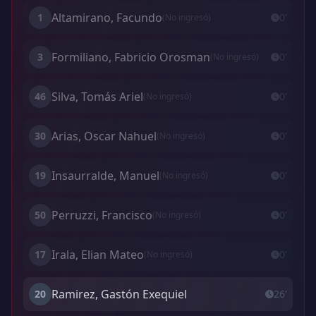
Altamirano, Facundo
1
0'
(No ingresó)
Formiliano, Fabricio Orosman
3
0'
(No ingresó)
Silva, Tomás Ariel
46
0'
(No ingresó)
Arias, Oscar Nahuel
30
0'
(No ingresó)
Insaurralde, Manuel
19
0'
(No ingresó)
Perruzzi, Francisco
50
0'
(No ingresó)
Irala, Elian Mateo
17
0'
(No ingresó)
Ramirez, Gastón Exequiel
20
26'