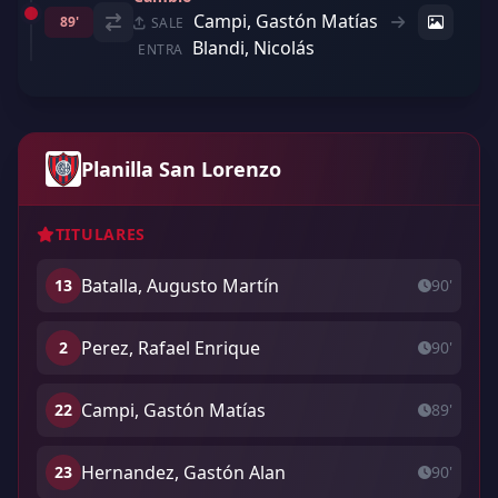
Campi, Gastón Matías
89'
SALE
Blandi, Nicolás
ENTRA
Planilla San Lorenzo
TITULARES
Batalla, Augusto Martín
13
90'
Perez, Rafael Enrique
2
90'
Campi, Gastón Matías
22
89'
Hernandez, Gastón Alan
23
90'