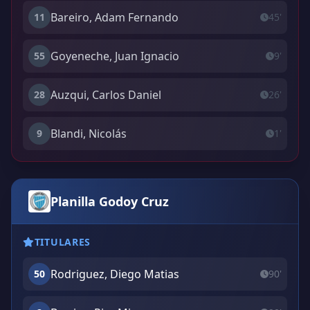
Bareiro, Adam Fernando
11
45'
Goyeneche, Juan Ignacio
55
9'
Auzqui, Carlos Daniel
28
26'
Blandi, Nicolás
9
1'
Planilla Godoy Cruz
TITULARES
Rodriguez, Diego Matias
50
90'