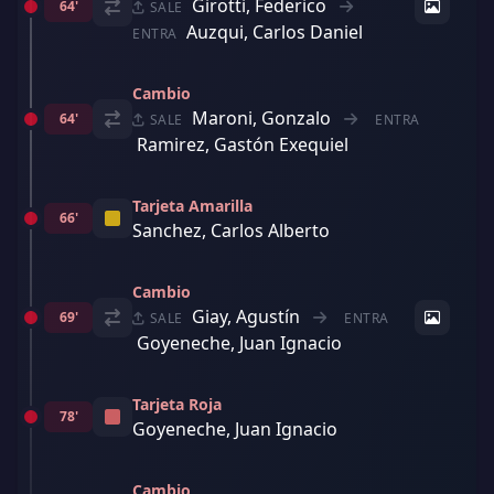
Girotti, Federico
64'
SALE
Auzqui, Carlos Daniel
ENTRA
Cambio
Maroni, Gonzalo
64'
SALE
ENTRA
Ramirez, Gastón Exequiel
Tarjeta Amarilla
66'
Sanchez, Carlos Alberto
Cambio
Giay, Agustín
69'
SALE
ENTRA
Goyeneche, Juan Ignacio
Tarjeta Roja
78'
Goyeneche, Juan Ignacio
Cambio