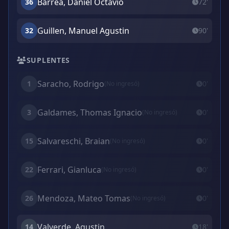
Barrea, Daniel Octavio
36
72'
Guillen, Manuel Agustin
32
90'
SUPLENTES
Saracho, Rodrigo
1
0'
(No ingresó)
Galdames, Thomas Ignacio
3
0'
(No ingresó)
Salvareschi, Braian
15
0'
(No ingresó)
Ferrari, Gianluca
22
0'
(No ingresó)
Mendoza, Mateo Tomas
26
0'
(No ingresó)
Valverde, Agustin
14
18'