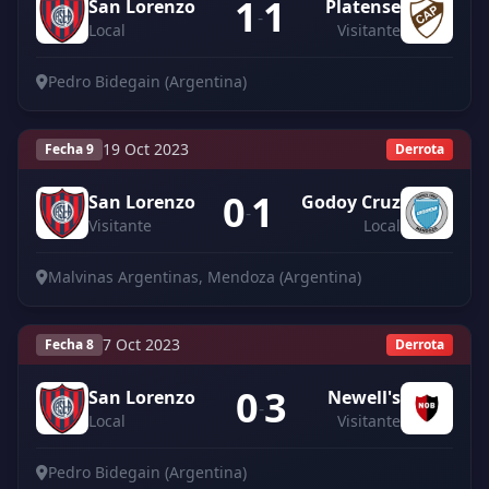
1
1
San Lorenzo
Platense
-
Local
Visitante
Pedro Bidegain (Argentina)
19 Oct 2023
Fecha 9
Derrota
0
1
San Lorenzo
Godoy Cruz
-
Visitante
Local
Malvinas Argentinas, Mendoza (Argentina)
7 Oct 2023
Fecha 8
Derrota
0
3
San Lorenzo
Newell's
-
Local
Visitante
Pedro Bidegain (Argentina)