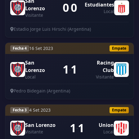
San
0
0
Estudiantes
-
Lorenzo
Local
Visitante
Estadio Jorge Luis Hirschi (Argentina)
16 Set 2023
Fecha 4
Empate
San
Racing
1
1
-
Lorenzo
Club
Local
Visitante
Pedro Bidegain (Argentina)
4 Set 2023
Fecha 3
Empate
1
1
San Lorenzo
Union
-
Visitante
Local