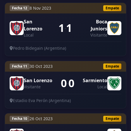
8 Nov 2023
Fecha 12
Empate
San
Boca
1
1
-
Lorenzo
Juniors
Local
Visitante
Pedro Bidegain (Argentina)
30 Oct 2023
Fecha 11
Empate
0
0
San Lorenzo
Sarmiento
-
Visitante
Local
Estadio Eva Perón (Argentina)
26 Oct 2023
Fecha 10
Empate