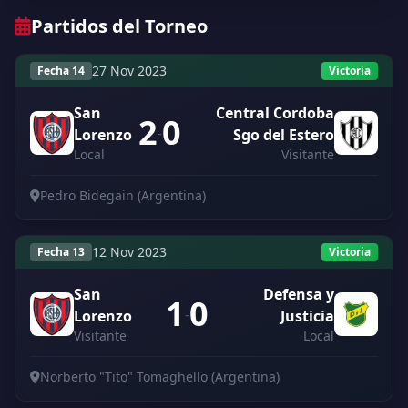
Partidos del Torneo
27 Nov 2023
Fecha 14
Victoria
San
Central Cordoba
2
0
-
Lorenzo
Sgo del Estero
Local
Visitante
Pedro Bidegain (Argentina)
12 Nov 2023
Fecha 13
Victoria
San
Defensa y
1
0
-
Lorenzo
Justicia
Visitante
Local
Norberto "Tito" Tomaghello (Argentina)