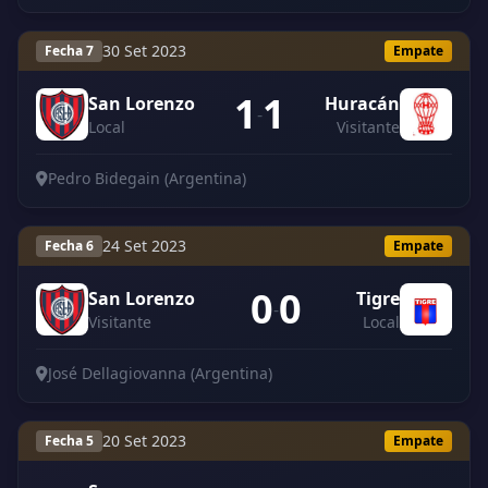
30 Set 2023
Fecha 7
Empate
1
1
San Lorenzo
Huracán
-
Local
Visitante
Pedro Bidegain (Argentina)
24 Set 2023
Fecha 6
Empate
0
0
San Lorenzo
Tigre
-
Visitante
Local
José Dellagiovanna (Argentina)
20 Set 2023
Fecha 5
Empate