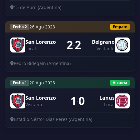
15 de Abril (Argentina)
26 Ago 2023
Fecha 2
Empate
2
2
San Lorenzo
Belgrano
-
Local
Visitante
Pedro Bidegain (Argentina)
20 Ago 2023
Fecha 1
Victoria
1
0
San Lorenzo
Lanus
-
Visitante
Local
Estadio Néstor Diaz Pérez (Argentina)