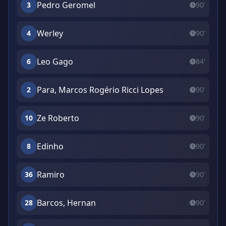
Pedro Geromel
3
90'
Werley
4
90'
Leo Gago
6
84'
Para, Marcos Rogério Ricci Lopes
2
90'
Ze Roberto
10
90'
Edinho
8
90'
Ramiro
36
90'
Barcos, Hernan
28
90'