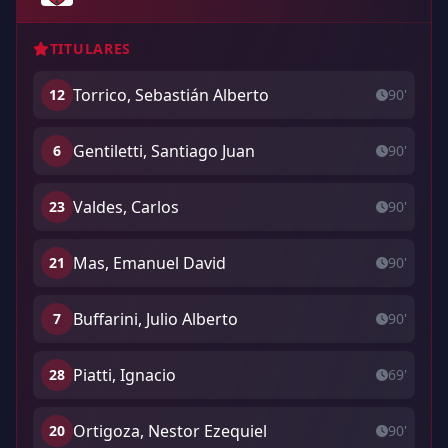
TITULARES
Torrico, Sebastián Alberto
12
90'
Gentiletti, Santiago Juan
6
90'
Valdes, Carlos
23
90'
Mas, Emanuel David
21
90'
Buffarini, Julio Alberto
7
90'
Piatti, Ignacio
28
69'
Ortigoza, Nestor Ezequiel
20
90'