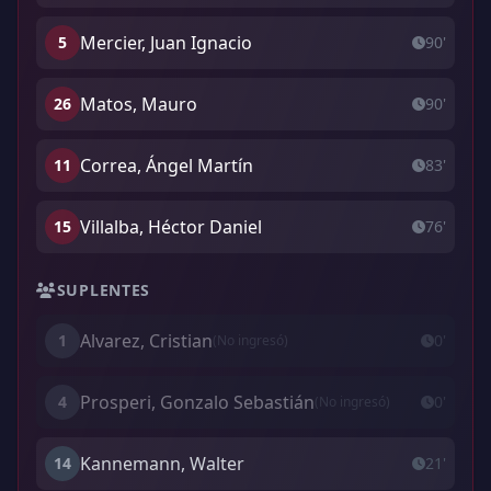
Mercier, Juan Ignacio
5
90'
Matos, Mauro
26
90'
Correa, Ángel Martín
11
83'
Villalba, Héctor Daniel
15
76'
SUPLENTES
Alvarez, Cristian
1
0'
(No ingresó)
Prosperi, Gonzalo Sebastián
4
0'
(No ingresó)
Kannemann, Walter
14
21'