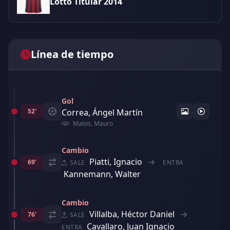
Lotto Titular 2014
Línea de tiempo
Gol
52'
Correa, Ángel Martín
Matos, Mauro
Cambio
Piatti, Ignacio
69'
SALE
ENTRA
Kannemann, Walter
Cambio
Villalba, Héctor Daniel
76'
SALE
Cavallaro, Juan Ignacio
ENTRA