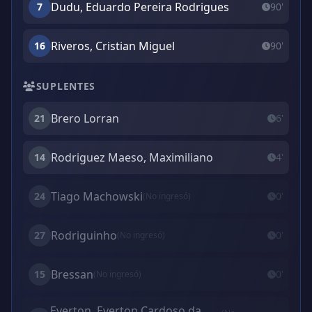
Dudu, Eduardo Pereira Rodrigues
7
90'
Riveros, Cristian Miguel
16
90'
SUPLENTES
Brero Lorran
21
6'
Rodriguez Maeso, Maximiliano
14
4'
Tiago Machowski
24
0'
(No ingresó)
Rodriguinho
27
0'
(No ingresó)
Bressan
15
0'
(No ingresó)
Everton, Everton Cardoso da