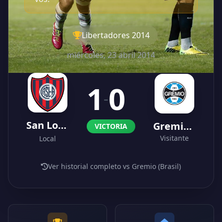
Libertadores 2014
miércoles, 23 abril 2014
1
0
-
San Lorenzo
Gremio (Brasil)
VICTORIA
Visitante
Local
Ver historial completo vs Gremio (Brasil)