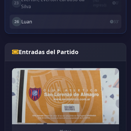
(No
23
0'
ingresó)
Silva
Luan
26
33'
Entradas del Partido