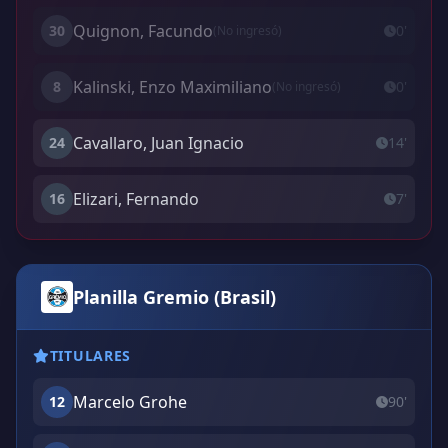
Quignon, Facundo
30
0'
(No ingresó)
Kalinski, Enzo Maximiliano
8
0'
(No ingresó)
Cavallaro, Juan Ignacio
24
14'
Elizari, Fernando
16
7'
Planilla Gremio (Brasil)
TITULARES
Marcelo Grohe
12
90'