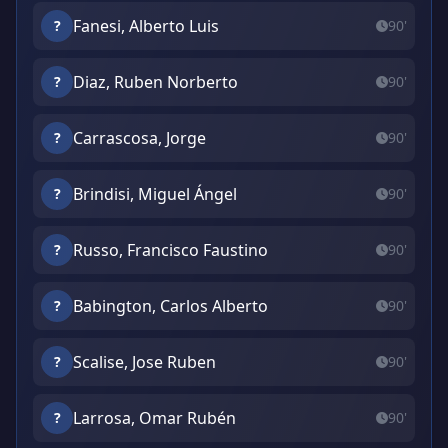
Fanesi, Alberto Luis
?
90'
Diaz, Ruben Norberto
?
90'
Carrascosa, Jorge
?
90'
Brindisi, Miguel Ángel
?
90'
Russo, Francisco Faustino
?
90'
Babington, Carlos Alberto
?
90'
Scalise, Jose Ruben
?
90'
Larrosa, Omar Rubén
?
90'