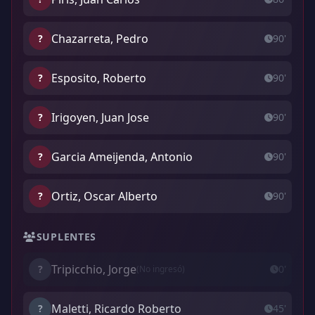
Chazarreta, Pedro
?
90'
Esposito, Roberto
?
90'
Irigoyen, Juan Jose
?
90'
Garcia Ameijenda, Antonio
?
90'
Ortiz, Oscar Alberto
?
90'
SUPLENTES
Tripicchio, Jorge
?
0'
(No ingresó)
Maletti, Ricardo Roberto
?
45'