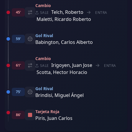
Cambio
Telch, Roberto
45'
SALE
ENTRA
Maletti, Ricardo Roberto
Gol Rival
59'
Babington, Carlos Alberto
Cambio
Irigoyen, Juan Jose
61'
SALE
ENTRA
Scotta, Hector Horacio
Gol Rival
75'
Brindisi, Miguel Ángel
Tarjeta Roja
86'
Piris, Juan Carlos