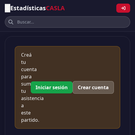
Estadísticas
CASLA
Creá
tu
cuenta
para
sumar
Iniciar sesión
Crear cuenta
tu
asistencia
a
este
partido.