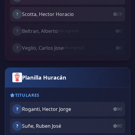
Scotta, Hector Horacio
?
29'
Beltran, Alberto
?
0'
(No ingresó)
Veglio, Carlos Jose
?
0'
(No ingresó)
Planilla Huracán
TITULARES
Roganti, Hector Jorge
?
90'
Suñe, Ruben José
?
90'