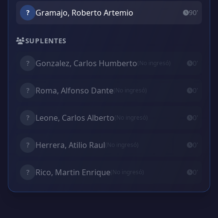
Gramajo, Roberto Artemio
?
90'
SUPLENTES
Gonzalez, Carlos Humberto
?
0'
(No ingresó)
Roma, Alfonso Dante
?
0'
(No ingresó)
Leone, Carlos Alberto
?
0'
(No ingresó)
Herrera, Atilio Raul
?
0'
(No ingresó)
Rico, Martin Enrique
?
0'
(No ingresó)