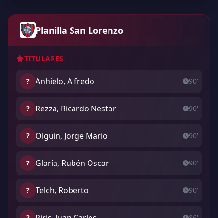
Planilla San Lorenzo
TITULARES
Anhielo, Alfredo
?
90'
Rezza, Ricardo Nestor
?
90'
Olguin, Jorge Mario
?
90'
Glaría, Rubén Oscar
?
90'
Telch, Roberto
?
90'
Piris, Juan Carlos
?
86'