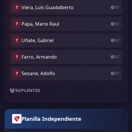
Viera, Luis Guadalberto
?
90'
Papa, Mario Raul
?
90'
Uñate, Gabriel
?
90'
Farro, Armando
?
90'
Seoane, Adolfo
?
90'
SUPLENTES
Planilla Independiente