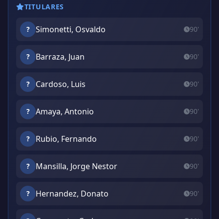
TITULARES
Simonetti, Osvaldo
?
90'
Barraza, Juan
?
90'
Cardoso, Luis
?
90'
Amaya, Antonio
?
90'
Rubio, Fernando
?
90'
Mansilla, Jorge Nestor
?
90'
Hernandez, Donato
?
90'