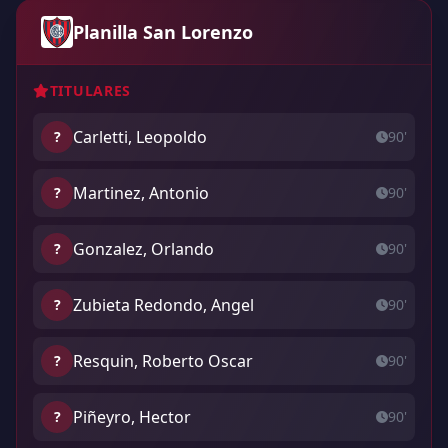
Planilla San Lorenzo
TITULARES
Carletti, Leopoldo
?
90'
Martinez, Antonio
?
90'
Gonzalez, Orlando
?
90'
Zubieta Redondo, Angel
?
90'
Resquin, Roberto Oscar
?
90'
Piñeyro, Hector
?
90'