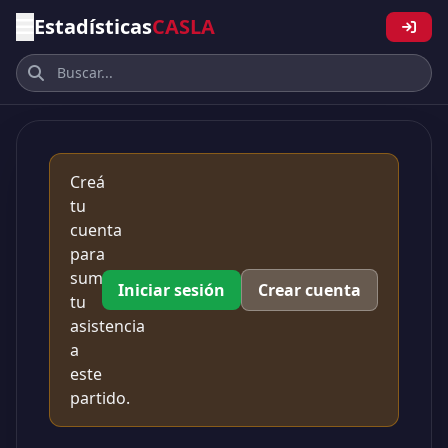
Estadísticas
CASLA
Creá
tu
cuenta
para
sumar
Iniciar sesión
Crear cuenta
tu
asistencia
a
este
partido.