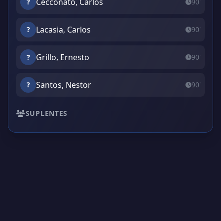
Cecconato, Carlos
?
90'
Lacasia, Carlos
?
90'
Grillo, Ernesto
?
90'
Santos, Nestor
?
90'
SUPLENTES