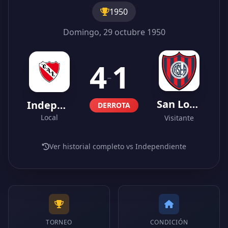
1950
Domingo, 29 octubre 1950
4
1
-
San Lorenzo
Independiente
DERROTA
Local
Visitante
Ver historial completo vs Independiente
TORNEO
CONDICIÓN