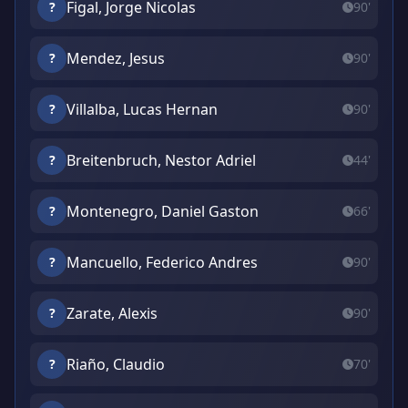
Figal, Jorge Nicolas
?
90'
Mendez, Jesus
?
90'
Villalba, Lucas Hernan
?
90'
Breitenbruch, Nestor Adriel
?
44'
Montenegro, Daniel Gaston
?
66'
Mancuello, Federico Andres
?
90'
Zarate, Alexis
?
90'
Riaño, Claudio
?
70'