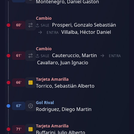
Montenegro, Daniel Gaston
Cambio
Prosperi, Gonzalo Sebastián
60'
SALE
Villalba, Héctor Daniel
ENTRA
Cambio
Cauteruccio, Martin
61'
SALE
ENTRA
Cavallaro, Juan Ignacio
Tarjeta Amarilla
66'
Torrico, Sebastián Alberto
Gol Rival
67'
Rodriguez, Diego Martin
Tarjeta Amarilla
71'
Buffarini, Julio Alberto