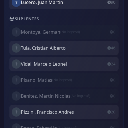
Lucero, Juan Martin
?
90'
SUPLENTES
Montoya, German
?
0'
(No ingresó)
Tula, Cristian Alberto
?
46'
Vidal, Marcelo Leonel
?
24'
Pisano, Matias
?
0'
(No ingresó)
Benitez, Martin Nicolas
?
0'
(No ingresó)
Pizzini, Francisco Andres
?
20'
?
0'
(No ingresó)