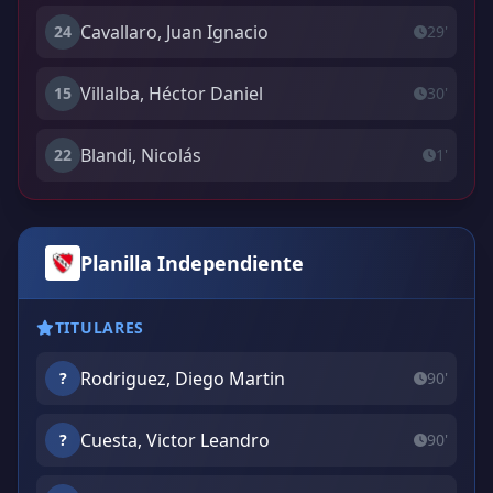
Cavallaro, Juan Ignacio
24
29'
Villalba, Héctor Daniel
15
30'
Blandi, Nicolás
22
1'
Planilla Independiente
TITULARES
Rodriguez, Diego Martin
?
90'
Cuesta, Victor Leandro
?
90'