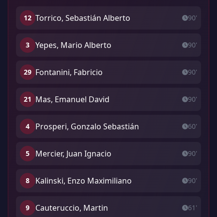
Torrico, Sebastián Alberto
12
90'
Yepes, Mario Alberto
3
90'
Fontanini, Fabricio
29
90'
Mas, Emanuel David
21
90'
Prosperi, Gonzalo Sebastián
4
60'
Mercier, Juan Ignacio
5
90'
Kalinski, Enzo Maximiliano
8
90'
Cauteruccio, Martin
9
61'