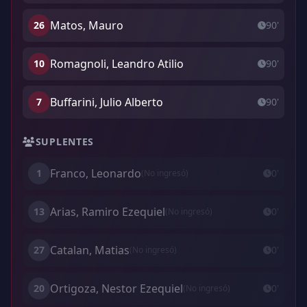
Matos, Mauro
26
90'
Romagnoli, Leandro Atilio
10
90'
Buffarini, Julio Alberto
7
90'
SUPLENTES
Franco, Leonardo
1
0'
(No ingresó)
Arias, Ramiro Ezequiel
13
0'
(No ingresó)
Catalan, Matias
27
0'
(No ingresó)
Ortigoza, Nestor Ezequiel
20
0'
(No ingresó)