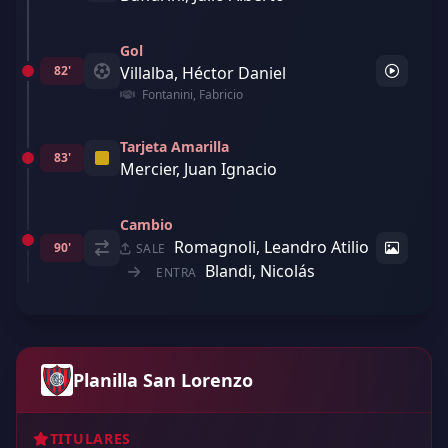
Gol
82'
Villalba, Héctor Daniel
Fontanini, Fabricio
Tarjeta Amarilla
83'
Mercier, Juan Ignacio
Cambio
Romagnoli, Leandro Atilio
90'
SALE
Blandi, Nicolás
ENTRA
Planilla San Lorenzo
TITULARES