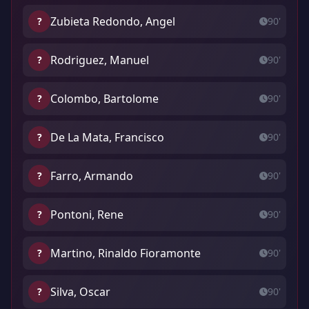
Zubieta Redondo, Angel
?
90'
Rodriguez, Manuel
?
90'
Colombo, Bartolome
?
90'
De La Mata, Francisco
?
90'
Farro, Armando
?
90'
Pontoni, Rene
?
90'
Martino, Rinaldo Fioramonte
?
90'
Silva, Oscar
?
90'