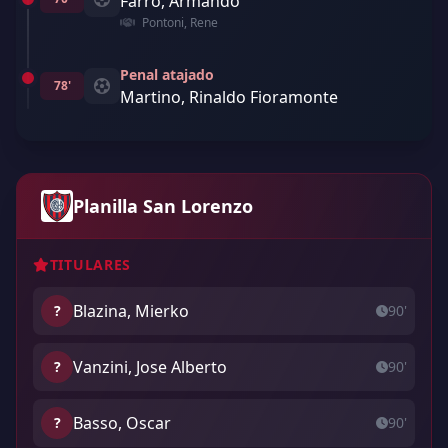
Farro, Armando
Pontoni, Rene
Penal atajado
78'
Martino, Rinaldo Fioramonte
Planilla San Lorenzo
TITULARES
Blazina, Mierko
?
90'
Vanzini, Jose Alberto
?
90'
Basso, Oscar
?
90'