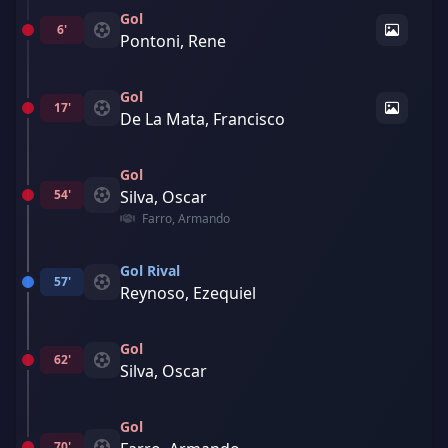
Gol
6'
Pontoni, Rene
Gol
17'
De La Mata, Francisco
Gol
54'
Silva, Oscar
Farro, Armando
Gol Rival
57'
Reynoso, Ezequiel
Gol
62'
Silva, Oscar
Gol
70'