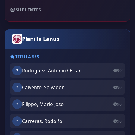
SUPLENTES
Planilla Lanus
TITULARES
Rodriguez, Antonio Oscar
?
90'
Calvente, Salvador
?
90'
Filippo, Mario Jose
?
90'
Carreras, Rodolfo
?
90'