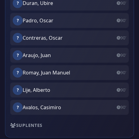
Duran, Ubire
?
90'
Padro, Oscar
?
90'
Contreras, Oscar
?
90'
Araujo, Juan
?
90'
Romay, Juan Manuel
?
90'
Lije, Alberto
?
90'
Avalos, Casimiro
?
90'
SUPLENTES