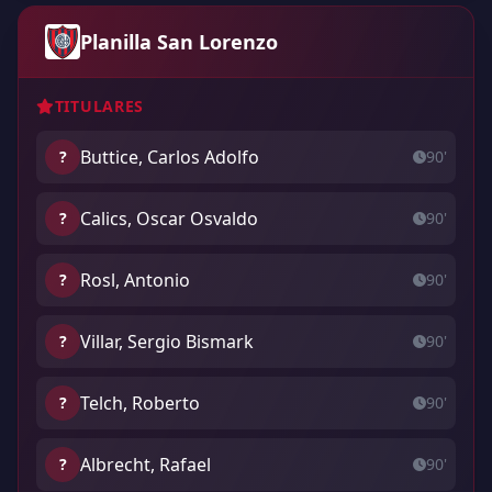
Planilla San Lorenzo
TITULARES
Buttice, Carlos Adolfo
?
90'
Calics, Oscar Osvaldo
?
90'
Rosl, Antonio
?
90'
Villar, Sergio Bismark
?
90'
Telch, Roberto
?
90'
Albrecht, Rafael
?
90'