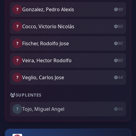
Gonzalez, Pedro Alexis
?
90'
Cocco, Victorio Nicolás
?
90'
Fischer, Rodolfo Jose
?
90'
Veira, Hector Rodolfo
?
90'
Veglio, Carlos Jose
?
44'
SUPLENTES
Tojo, Miguel Angel
?
46'