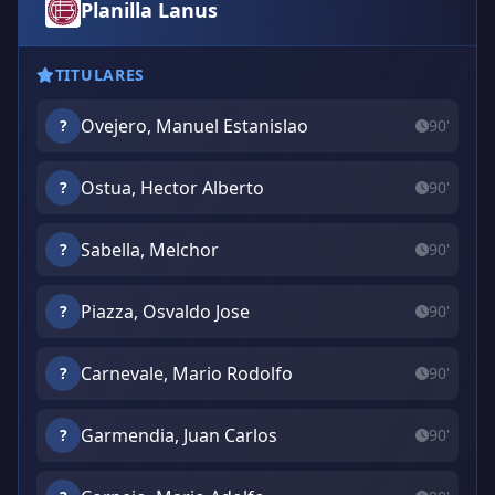
Planilla Lanus
TITULARES
Ovejero, Manuel Estanislao
?
90'
Ostua, Hector Alberto
?
90'
Sabella, Melchor
?
90'
Piazza, Osvaldo Jose
?
90'
Carnevale, Mario Rodolfo
?
90'
Garmendia, Juan Carlos
?
90'