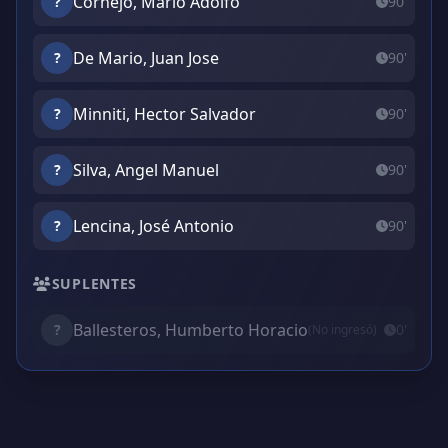
Cornejo, Mario Adolfo
?
90'
De Mario, Juan Jose
?
90'
Minniti, Hector Salvador
?
90'
Silva, Angel Manuel
?
90'
Lencina, José Antonio
?
90'
SUPLENTES
Ballesteros, Humberto Horacio
?
0'
(No ingresó)