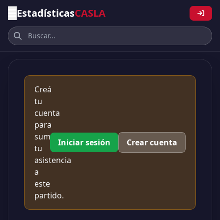
Estadísticas
CASLA
Creá
tu
cuenta
para
sumar
Iniciar sesión
Crear cuenta
tu
asistencia
a
este
partido.