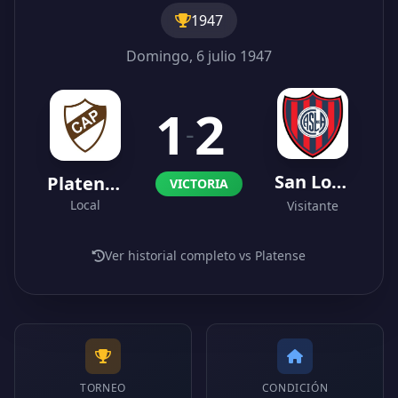
1947
Domingo, 6 julio 1947
1
2
-
San Lorenzo
Platense
VICTORIA
Local
Visitante
Ver historial completo vs Platense
TORNEO
CONDICIÓN