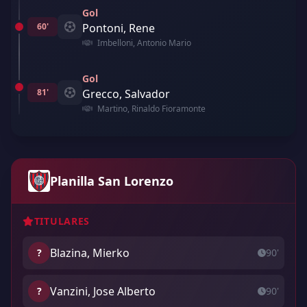
Gol
60'
Pontoni, Rene
Imbelloni, Antonio Mario
Gol
81'
Grecco, Salvador
Martino, Rinaldo Fioramonte
Planilla San Lorenzo
TITULARES
Blazina, Mierko
?
90'
Vanzini, Jose Alberto
?
90'