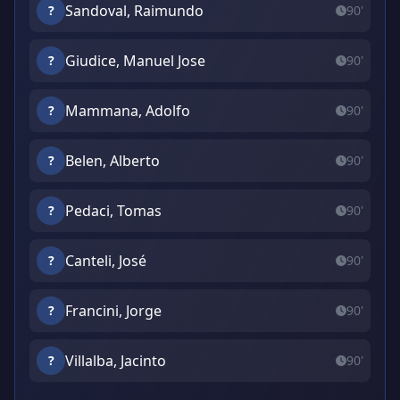
Sandoval, Raimundo
?
90'
Giudice, Manuel Jose
?
90'
Mammana, Adolfo
?
90'
Belen, Alberto
?
90'
Pedaci, Tomas
?
90'
Canteli, José
?
90'
Francini, Jorge
?
90'
Villalba, Jacinto
?
90'