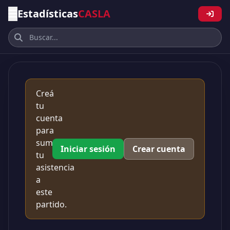
Estadísticas
CASLA
Creá
tu
cuenta
para
sumar
Iniciar sesión
Crear cuenta
tu
asistencia
a
este
partido.