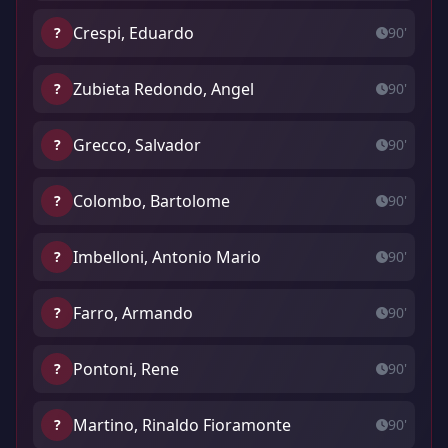
Crespi, Eduardo
?
90'
Zubieta Redondo, Angel
?
90'
Grecco, Salvador
?
90'
Colombo, Bartolome
?
90'
Imbelloni, Antonio Mario
?
90'
Farro, Armando
?
90'
Pontoni, Rene
?
90'
Martino, Rinaldo Fioramonte
?
90'