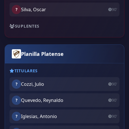
Silva, Oscar
?
90'
SUPLENTES
Planilla Platense
TITULARES
Cozzi, Julio
?
90'
Quevedo, Reynaldo
?
90'
Iglesias, Antonio
?
90'