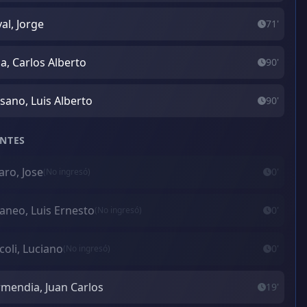
al, Jorge
71'
la, Carlos Alberto
90'
sano, Luis Alberto
90'
NTES
aro, Jose
0'
(No ingresó)
aneo, Luis Ernesto
0'
(No ingresó)
coli, Luciano
0'
(No ingresó)
mendia, Juan Carlos
19'