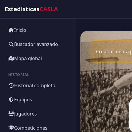
Estadísticas
CASLA
Inicio
Buscador avanzado
Creá tu cuenta p
Mapa global
HISTORIAL
Historial completo
Equipos
Jugadores
Competiciones