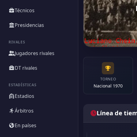
Técnicos
Presidencias
RIVALES
Jugadores rivales
DT rivales
TORNEO
ESTADÍSTICAS
Nacional 1970
Estadios
Árbitros
Línea de tie
En países