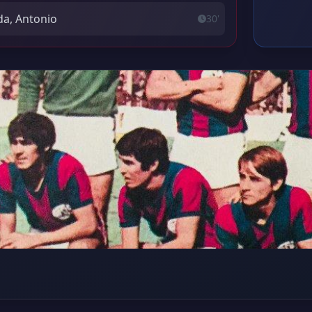
da, Antonio
30'