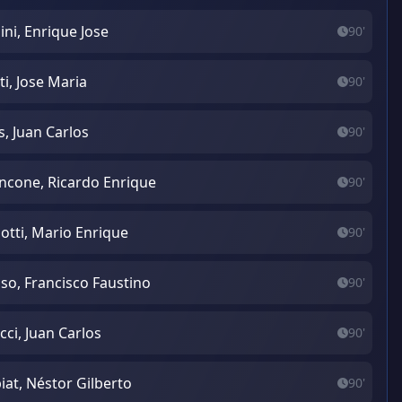
ini, Enrique Jose
90'
ti, Jose Maria
90'
is, Juan Carlos
90'
ncone, Ricardo Enrique
90'
otti, Mario Enrique
90'
so, Francisco Faustino
90'
cci, Juan Carlos
90'
iat, Néstor Gilberto
90'