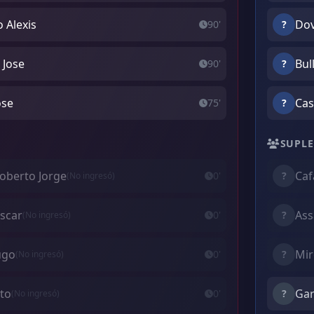
 Alexis
Dov
90'
?
 Jose
Bul
90'
?
ose
Cas
75'
?
SUPLE
oberto Jorge
Caf
0'
?
(No ingresó)
Oscar
Ass
0'
?
(No ingresó)
ugo
Mir
0'
?
(No ingresó)
rto
Gar
0'
?
(No ingresó)