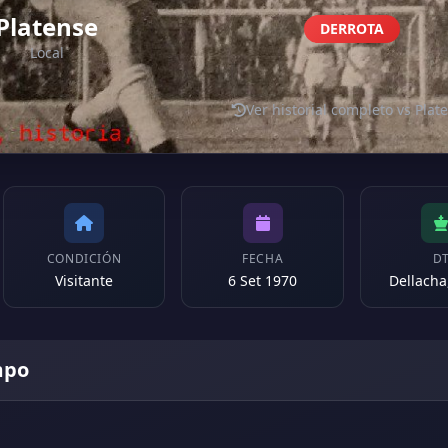
Platense
DERROTA
Local
Ver historial completo vs Plat
CONDICIÓN
FECHA
D
Visitante
6 Set 1970
Dellacha
mpo