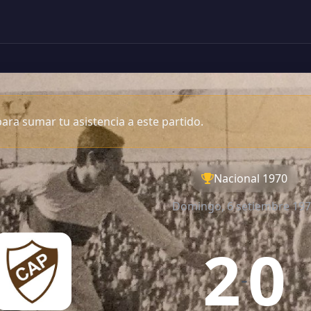
ara sumar tu asistencia a este partido.
Nacional 1970
Domingo, 6 setiembre 19
2
0
-