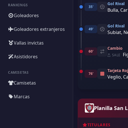
Gol Rival
RANKINGS
35'
Bulla, Ca
Goleadores
Gol Rival
Goleadores extranjeros
49'
Subiat, N
Vallas invictas
Cambio
60'
Fi
SALE
Asistidores
Tarjeta Ro
CAMISETAS
76'
Veglio, C
Camisetas
Marcas
Planilla San 
TITULARES