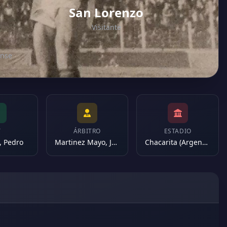
San Lorenzo
Visitante
ense
T
ÁRBITRO
ESTADIO
, Pedro
Martinez Mayo, Jorge
Chacarita (Argentina)