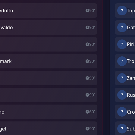
Adolfo
Top
90'
?
svaldo
Gat
90'
?
Pir
90'
?
ismark
Tro
90'
?
Zan
90'
?
Rus
90'
?
no
Cro
60'
?
gel
Sub
90'
?