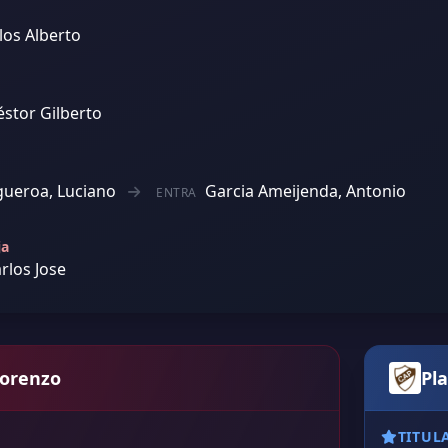
rlos Alberto
éstor Gilberto
gueroa, Luciano
Garcia Ameijenda, Antonio
ENTRA
ja
arlos Jose
Lorenzo
Pla
TITUL