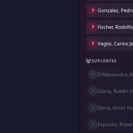
Gonzalez, Pedro
?
Fischer, Rodolfo
?
Veglio, Carlos J
?
SUPLENTES
D'Alessandro, R
?
Glaría, Rubén 
?
Doria, Victor H
?
Esposito, Robe
?