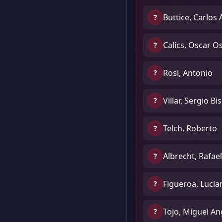
Buttice, Carlos 
?
Calics, Oscar O
?
Rosl, Antonio
?
Villar, Sergio B
?
Telch, Roberto
?
Albrecht, Rafael
?
Figueroa, Lucia
?
Tojo, Miguel An
?