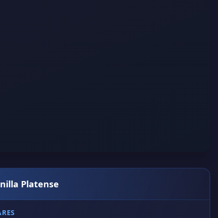
nilla Platense
ARES