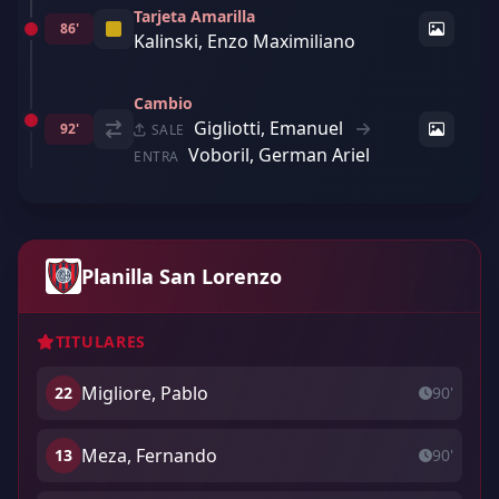
Tarjeta Amarilla
86'
Kalinski, Enzo Maximiliano
Cambio
Gigliotti, Emanuel
92'
SALE
Voboril, German Ariel
ENTRA
Planilla San Lorenzo
TITULARES
Migliore, Pablo
22
90'
Meza, Fernando
13
90'