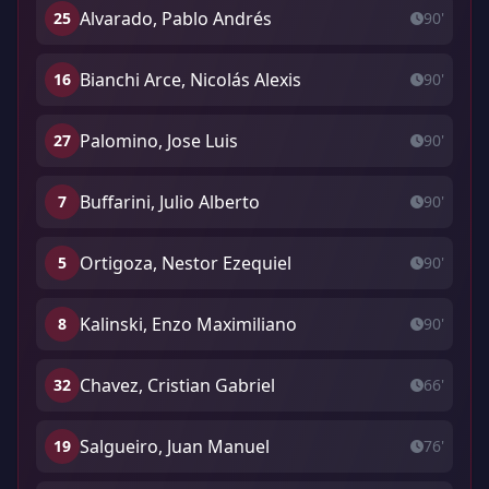
Alvarado, Pablo Andrés
25
90'
Bianchi Arce, Nicolás Alexis
16
90'
Palomino, Jose Luis
27
90'
Buffarini, Julio Alberto
7
90'
Ortigoza, Nestor Ezequiel
5
90'
Kalinski, Enzo Maximiliano
8
90'
Chavez, Cristian Gabriel
32
66'
Salgueiro, Juan Manuel
19
76'