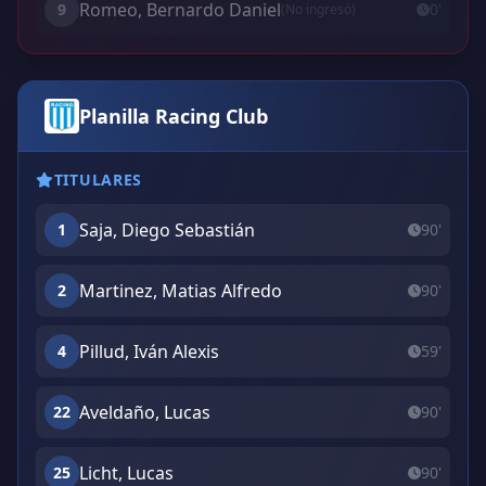
Romeo, Bernardo Daniel
9
0'
(No ingresó)
Planilla Racing Club
TITULARES
Saja, Diego Sebastián
1
90'
Martinez, Matias Alfredo
2
90'
Pillud, Iván Alexis
4
59'
Aveldaño, Lucas
22
90'
Licht, Lucas
25
90'