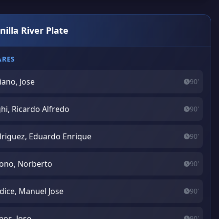
nilla River Plate
ARES
iano, Jose
90'
hi, Ricardo Alfredo
90'
riguez, Eduardo Enrique
90'
ono, Norberto
90'
dice, Manuel Jose
90'
os, Jose
90'