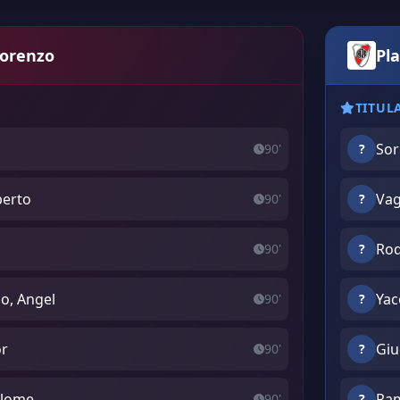
Lorenzo
Pla
TITUL
Sor
90'
?
berto
Vag
90'
?
Rod
90'
?
o, Angel
Yac
90'
?
or
Giu
90'
?
olome
Ram
90'
?