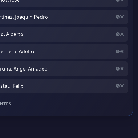
tinez, Joaquin Pedro
90'
lo, Alberto
90'
ernera, Adolfo
90'
runa, Angel Amadeo
90'
stau, Felix
90'
NTES