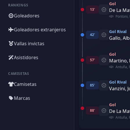
Gol
RANKINGS
13'
De La Mat
Goleadores
Pontoni,
Goleadores extranjeros
Gol Rival
42'
Gallo, Al
Vallas invictas
Gol
Asistidores
57'
Martino,
Antuña, 
CAMISETAS
Gol Rival
Camisetas
85'
Vanzini, 
Marcas
Gol
88'
De La Mat
Antuña, 