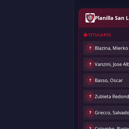
Planilla San 
TITULARES
Blazina, Mierko
?
Vanzini, Jose Al
?
Basso, Oscar
?
Zubieta Redond
?
Grecco, Salvad
?
Colombo, Bart
?