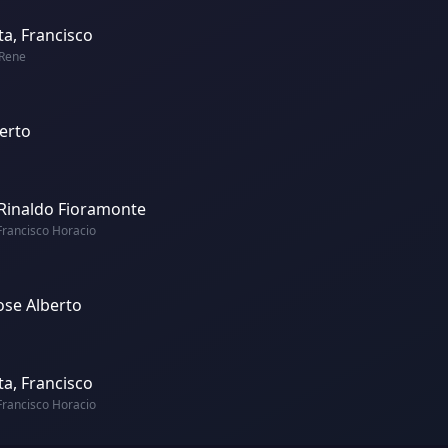
a, Francisco
 Rene
berto
 Rinaldo Fioramonte
Francisco Horacio
Jose Alberto
a, Francisco
Francisco Horacio