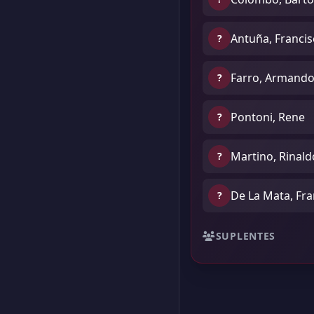
Antuña, Franci
?
Farro, Armand
?
Pontoni, Rene
?
Martino, Rinal
?
De La Mata, Fra
?
SUPLENTES