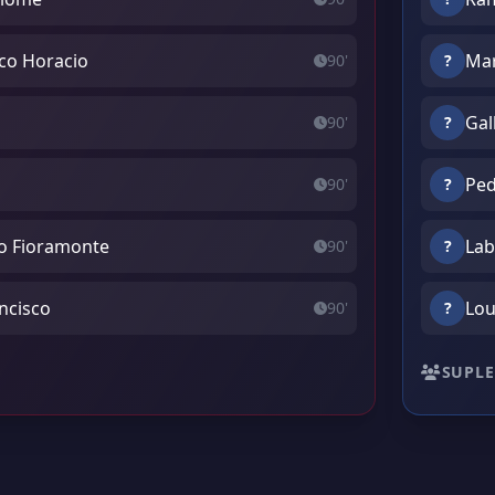
sco Horacio
Mar
90'
?
o
Gal
90'
?
Ped
90'
?
do Fioramonte
Lab
90'
?
ncisco
Lou
90'
?
SUPLE