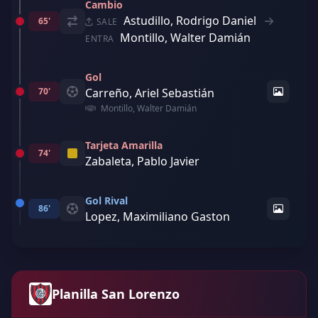
Cambio
Astudillo, Rodrigo Daniel
65'
SALE
Montillo, Walter Damián
ENTRA
Gol
70'
Carreño, Ariel Sebastián
Montillo, Walter Damián
Tarjeta Amarilla
74'
Zabaleta, Pablo Javier
Gol Rival
86'
Lopez, Maximiliano Gaston
Planilla San Lorenzo