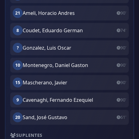
Ameli, Horacio Andres
21
90'
Coudet, Eduardo German
8
74'
Gonzalez, Luis Oscar
?
90'
Montenegro, Daniel Gaston
10
90'
Mascherano, Javier
15
90'
Cavenaghi, Fernando Ezequiel
9
90'
Sand, José Gustavo
20
61'
SUPLENTES