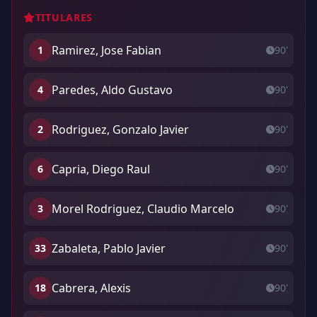
TITULARES
Ramirez, Jose Fabian
1
90'
Paredes, Aldo Gustavo
4
90'
Rodriguez, Gonzalo Javier
2
90'
Capria, Diego Raul
6
90'
Morel Rodriguez, Claudio Marcelo
3
90'
Zabaleta, Pablo Javier
33
90'
Cabrera, Alexis
18
90'