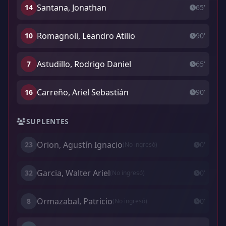
Santana, Jonathan
14
65'
Romagnoli, Leandro Atilio
10
90'
Astudillo, Rodrigo Daniel
7
65'
Carreño, Ariel Sebastián
16
90'
SUPLENTES
Orion, Agustín Ignacio
23
0'
(No ingresó)
Garcia, Walter Ariel
32
0'
(No ingresó)
Ormazabal, Patricio
8
0'
(No ingresó)