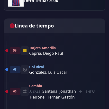
Lotto Titular 2004
Línea de tiempo
Tarjeta Amarilla
56'
Capria, Diego Raul
Gol Rival
63'
Gonzalez, Luis Oscar
Cambio
Santana, Jonathan
65'
SALE
ENTRA
Peirone, Hernán Gastón