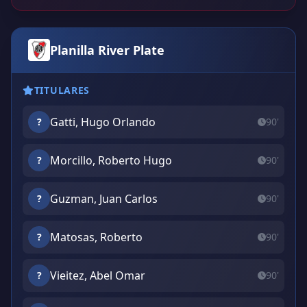
Planilla River Plate
TITULARES
Gatti, Hugo Orlando
?
90'
Morcillo, Roberto Hugo
?
90'
Guzman, Juan Carlos
?
90'
Matosas, Roberto
?
90'
Vieitez, Abel Omar
?
90'