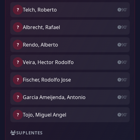
Telch, Roberto
?
90'
Albrecht, Rafael
?
90'
Rendo, Alberto
?
90'
Veira, Hector Rodolfo
?
90'
Fischer, Rodolfo Jose
?
90'
Garcia Ameijenda, Antonio
?
90'
Tojo, Miguel Angel
?
90'
SUPLENTES