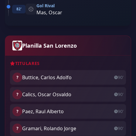
Gol Rival
82'
Mas, Oscar
Planilla San Lorenzo
TITULARES
Buttice, Carlos Adolfo
?
90'
Calics, Oscar Osvaldo
?
90'
Paez, Raul Alberto
?
90'
Gramari, Rolando Jorge
?
90'