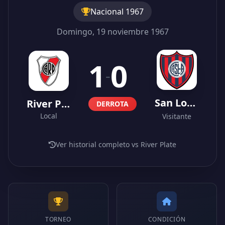
Nacional 1967
Domingo, 19 noviembre 1967
1
0
-
San Lorenzo
River Plate
DERROTA
Local
Visitante
Ver historial completo vs River Plate
TORNEO
CONDICIÓN