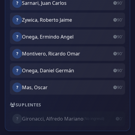
Sarnari, Juan Carlos
?
90'
Zywica, Roberto Jaime
?
90'
Onega, Ermindo Angel
?
90'
Montivero, Ricardo Omar
?
90'
Onega, Daniel Germán
?
90'
Mas, Oscar
?
90'
SUPLENTES
Gironacci, Alfredo Mariano
?
0'
(No ingresó)