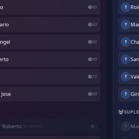
do
Rol
90'
?
ario
Mar
90'
?
Angel
Cha
90'
?
erto
San
90'
?
Val
73'
?
 Jose
Gir
90'
?
SUPLE
r Roberto
Mag
0'
?
(No ingresó)