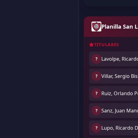
Planilla San 
TITULARES
Lavolpe, Ricard
?
Villar, Sergio B
?
Ruiz, Orlando P
?
Sanz, Juan Man
?
Lupo, Ricardo D
?