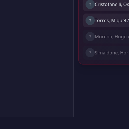
Cristofanelli, O
?
Torres, Miguel 
?
Moreno, Hugo 
?
Simaldone, Hor
?