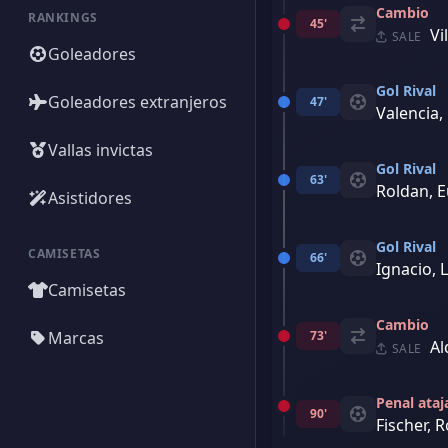
Cambio
RANKINGS
45'
Vi
SALE
Goleadores
Gol Rival
Goleadores extranjeros
47'
Valencia,
Vallas invictas
Gol Rival
63'
Roldan, E
Asistidores
Gol Rival
CAMISETAS
66'
Ignacio, 
Camisetas
Cambio
Marcas
73'
Al
SALE
Penal ata
90'
Fischer, 