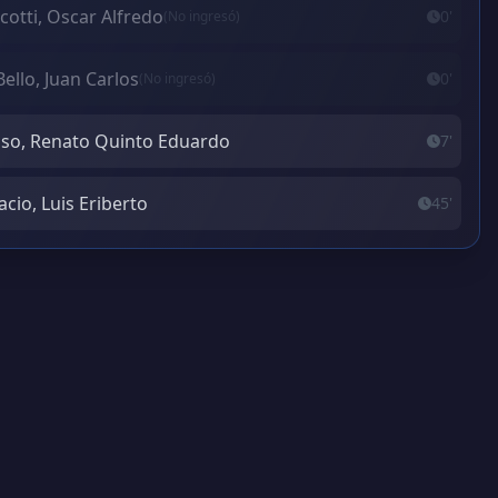
cotti, Oscar Alfredo
0'
(No ingresó)
Bello, Juan Carlos
0'
(No ingresó)
so, Renato Quinto Eduardo
7'
acio, Luis Eriberto
45'