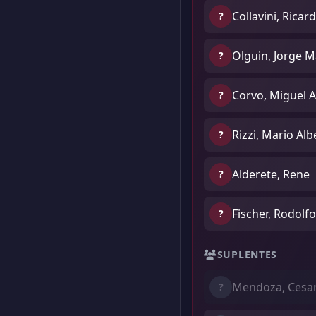
Collavini, Ricar
?
Olguin, Jorge M
?
Corvo, Miguel 
?
Rizzi, Mario Alb
?
Alderete, Rene
?
Fischer, Rodolfo
?
SUPLENTES
Mendoza, Cesa
?