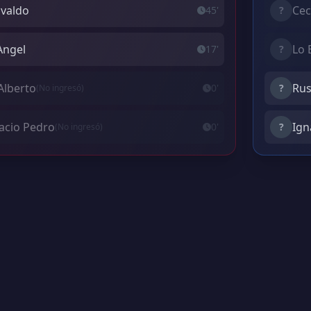
svaldo
Cec
45'
?
Angel
Lo 
17'
?
Alberto
Rus
0'
?
(No ingresó)
acio Pedro
Ign
0'
?
(No ingresó)