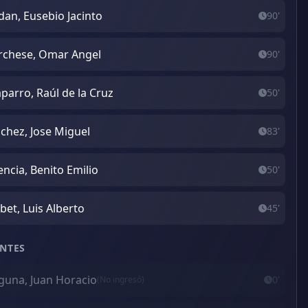
dan, Eusebio Jacinto
90'
chese, Omar Angel
90'
parro, Raúl de la Cruz
50'
chez, Jose Miguel
83'
encia, Benito Emilio
50'
ibet, Luis Alberto
45'
NTES
una, Juan Horacio
0'
(No ingresó)