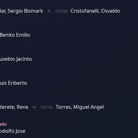
llar, Sergio Bismark
Cristofanelli, Osvaldo
ENTRA
 Benito Emilio
usebio Jacinto
Luis Eriberto
derete, Rene
Torres, Miguel Angel
ENTRA
jado
Rodolfo Jose