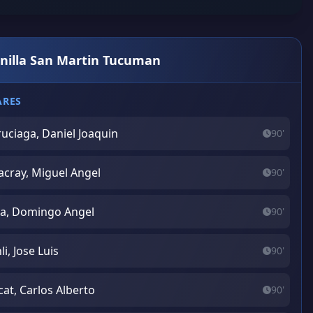
anilla San Martin Tucuman
ARES
uciaga, Daniel Joaquin
90'
acray, Miguel Angel
90'
ia, Domingo Angel
90'
li, Jose Luis
90'
at, Carlos Alberto
90'