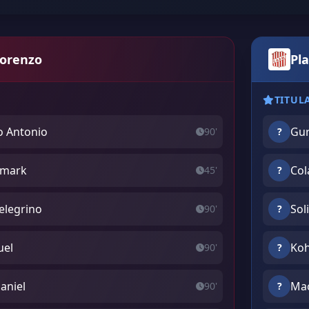
Lorenzo
Pl
TITUL
o Antonio
Gur
90'
?
ismark
Col
45'
?
elegrino
Sol
90'
?
uel
Koh
90'
?
aniel
Mac
90'
?