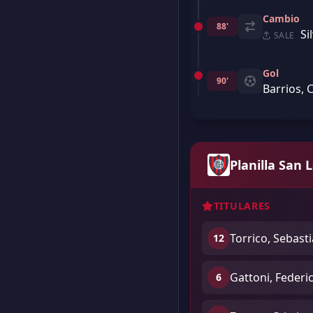
Cambio
88'
Si
SALE
Gol
90'
Barrios, 
Planilla San 
TITULARES
Torrico, Sebast
12
Gattoni, Federi
6