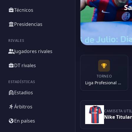
Sa
Técnicos
Presidencias
RIVALES
Jugadores rivales
DT rivales
TORNEO
ESTADÍSTICAS
Liga Profesional 2022
Estadios
Árbitros
CAMISETA UTI
Nike Titula
En países