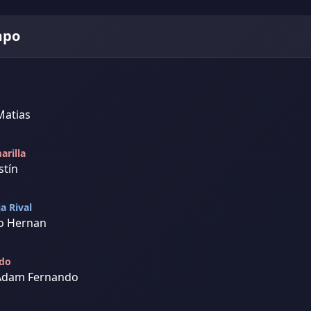
mpo
Matias
arilla
stín
ja Rival
zo Hernan
ado
 Adam Fernando