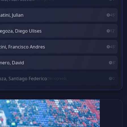
atini, Julian
45'
egoza, Diego Ulises
12'
zini, Francisco Andres
45'
ero, David
3'
oza, Santiago Federico
0'
(No ingresó)