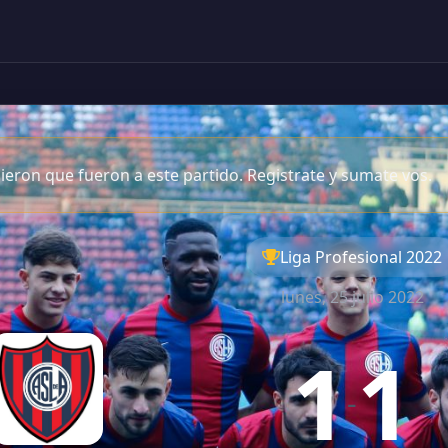
eron que fueron a este partido. Registrate y sumate vos.
Liga Profesional 2022
lunes, 25 julio 2022
1
1
-