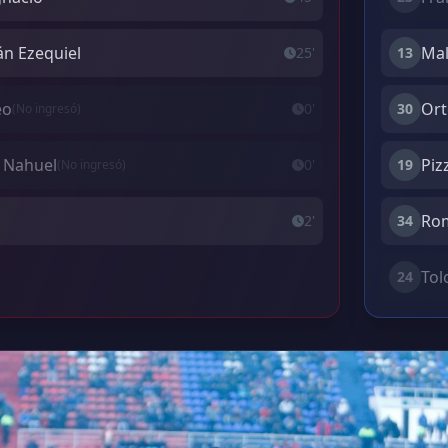
án Ezequiel
Mal
25'
13
eo
Ort
0'
30
(No ingresó)
 Nahuel
Piz
0'
19
(No ingresó)
Rom
2'
34
Tol
24