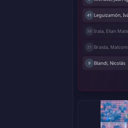
Leguizamón, Iv
41
Irala, Elian Mat
58
Braida, Malcom
21
Blandi, Nicolás
9