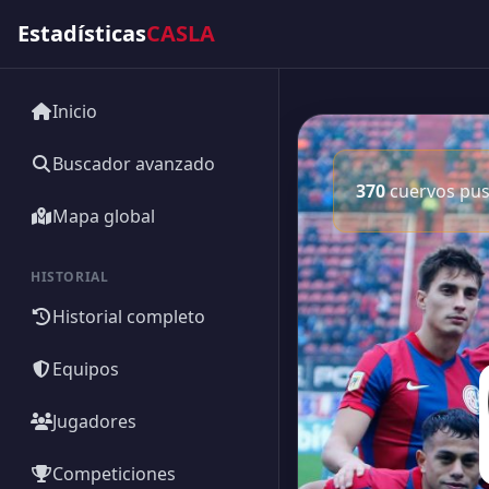
Estadísticas
CASLA
Inicio
Buscador avanzado
370
cuervos pusi
Mapa global
HISTORIAL
Historial completo
Equipos
Jugadores
Competiciones