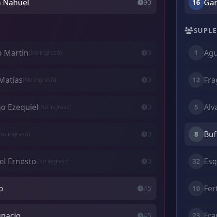
an Nahuel
Gar
90'
16
SUPLE
o Martín
Agu
0'
1
(No ingresó)
Matías
Fra
0'
12
(No ingresó)
go Ezequiel
Alv
0'
5
(No ingresó)
Buff
0'
8
No ingresó)
el Ernesto
Esq
0'
32
(No ingresó)
o
Fer
45'
10
gnacio
Fra
45'
23