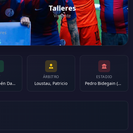
Talleres
Visitante
eres
T
ÁRBITRO
ESTADIO
Insua, Rubén Darío
Loustau, Patricio
Pedro Bidegain (Argentina)