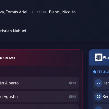
lva, Tomás Ariel
Blandi, Nicolás
ENTRA
Cristian Nahuel
Lorenzo
Pla
TITUL
ián Alberto
Her
90'
22
co Agustin
Ben
90'
29