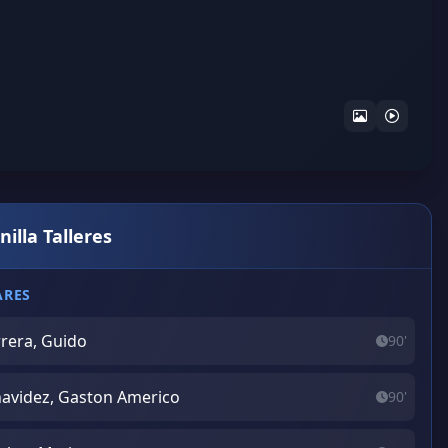
nilla Talleres
ARES
rera, Guido
90'
avidez, Gaston Americo
90'