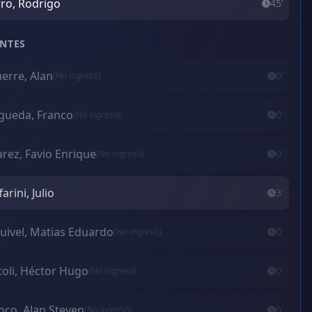
ro, Rodrigo
45'
NTES
erre, Alan
0'
(No ingresó)
gueda, Franco
0'
(No ingresó)
arez, Favio Enrique
0'
(No ingresó)
arini, Julio
3'
uivel, Matias Eduardo
0'
(No ingresó)
toli, Héctor Hugo
0'
(No ingresó)
nco, Alan Steven
0'
(No ingresó)