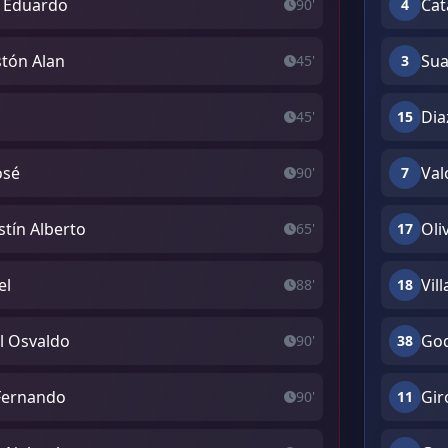
n Eduardo
Cat
90'
4
tón Alan
Sua
45'
3
Dia
45'
15
José
Val
90'
7
tín Alberto
Oli
65'
17
el
Vil
88'
18
el Osvaldo
God
90'
38
Fernando
Gir
90'
11