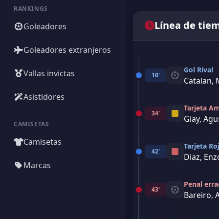
RANKINGS
Línea de tie
Goleadores
Goleadores extranjeros
Gol Rival
Vallas invictas
10'
Catalan, 
Asistidores
Tarjeta Am
34'
Giay, Agu
CAMISETAS
Camisetas
Tarjeta Ro
42'
Diaz, En
Marcas
Penal err
43'
Bareiro,