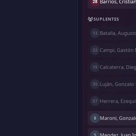
Barrios, Cristi
28
SUPLENTES
Batalla, August
13
Campi, Gastón 
22
Calcaterra, Die
15
Luján, Gonzalo
35
(
Herrera, Ezequi
57
Maroni, Gonzal
8
Mendez, Juan I
5