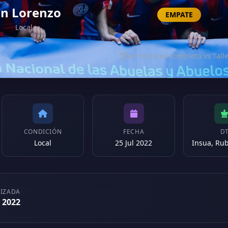
n Lorenzo
EMPATE
Local
Ver historial completo vs Tall
CONDICIÓN
FECHA
D
Local
25 Jul 2022
LIZADA
r 2022