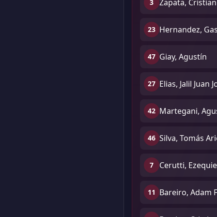
Zapata, Cristia
3
Hernandez, Gas
23
Giay, Agustín
47
Elias, Jalil Juan 
27
Martegani, Agus
42
Silva, Tomás Ari
46
Cerutti, Ezequi
7
Bareiro, Adam 
11