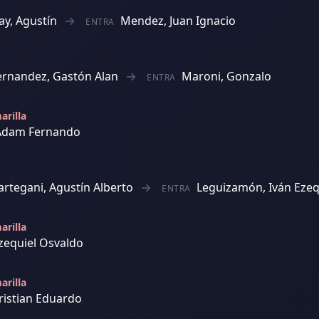
ay, Agustín
Mendez, Juan Ignacio
ENTRA
rnandez, Gastón Alan
Maroni, Gonzalo
ENTRA
arilla
 Adam Fernando
rtegani, Agustín Alberto
Leguizamón, Iván Ezeq
ENTRA
arilla
Ezequiel Osvaldo
arilla
ristian Eduardo