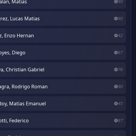
alan, Matias
90'
rez, Lucas Matias
90'
z, Enzo Hernan
42'
oyes, Diego
87'
va, Christian Gabriel
78'
lagra, Rodrigo Roman
90'
oy, Matias Emanuel
45'
otti, Federico
87'