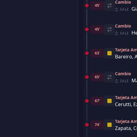
Cambio
45'
Gi
SALE
Cambio
45'
He
SALE
Tarjeta Am
63'
Bareiro,
Cambio
65'
Ma
SALE
Tarjeta Am
67'
Cerutti, 
Tarjeta Am
74'
Zapata, C